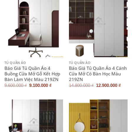
9.100.000 ₫.
7.100.0
TỦ QUẦN ÁO
TỦ QUẦN ÁO
Báo Giá Tủ Quần Áo 4
Báo Giá Tủ Quần Áo 4 Cánh
Buồng Cửa Mở Gỗ Kết Hợp
Cửa Mở Có Bàn Học Màu
Bàn Làm Việc Màu 219ZN
219ZN
Giá
Giá
Giá
Giá
9.600.000
₫
9.100.000
₫
14.800.000
₫
12.900.000
₫
gốc
hiện
gốc
hiện
là:
tại
là:
tại
9.600.000 ₫.
là:
14.800.000 ₫.
là:
9.100.000 ₫.
12.90