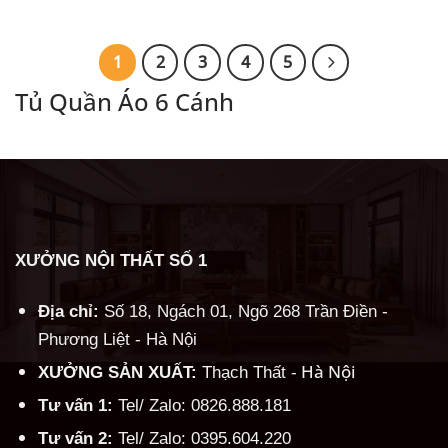
gốc
hiện
gốc
hiện
là:
tại
là:
tại
10.500.000 ₫.
là:
10.500.000 ₫.
là:
9.800.000 ₫.
9.900.
1
2
3
4
5
Tủ Quần Áo 6 Cánh
XƯỞNG NỘI THẤT SỐ 1
Địa chỉ:
Số 18, Ngách 01, Ngõ 268 Trần Điền -
Phương Liệt - Hà Nội
Hà Nội
XƯỞNG SẢN XUẤT:
Thạch Thất -
Tư vấn 1:
Tel/ Zalo: 0826.888.181
Tư vấn 2:
Tel/ Zalo: 0395.604.220