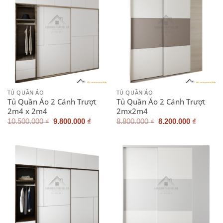
TỦ QUẦN ÁO
TỦ QUẦN ÁO
Tủ Quần Áo 2 Cánh Trượt
Tủ Quần Áo 2 Cánh Trượt
2m4 x 2m4
2mx2m4
Giá
Giá
Giá
Giá
10.500.000
₫
9.800.000
₫
8.800.000
₫
8.200.000
₫
gốc
hiện
gốc
hiện
là:
tại
là:
tại
10.500.000 ₫.
là:
8.800.000 ₫.
là:
9.800.000 ₫.
8.200.0