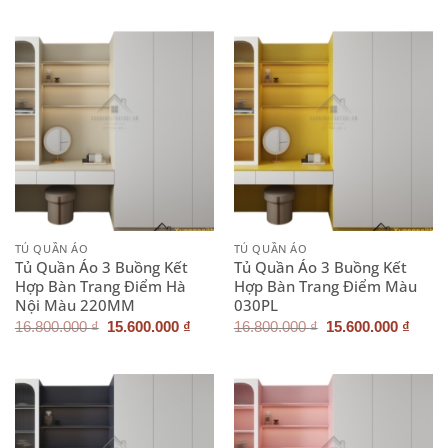
là:
tại
là:
tại
10.500.000 ₫.
là:
10.500.000 ₫.
là:
9.900.000 ₫.
9.900.
TỦ QUẦN ÁO
TỦ QUẦN ÁO
Tủ Quần Áo 3 Buồng Kết
Tủ Quần Áo 3 Buồng Kết
Hợp Bàn Trang Điểm Hà
Hợp Bàn Trang Điểm Màu
Nội Màu 220MM
030PL
Giá
Giá
Giá
Giá
16.800.000
₫
15.600.000
₫
16.800.000
₫
15.600.000
₫
gốc
hiện
gốc
hiện
là:
tại
là:
tại
16.800.000 ₫.
là:
16.800.000 ₫.
là:
15.600.000 ₫.
15.60