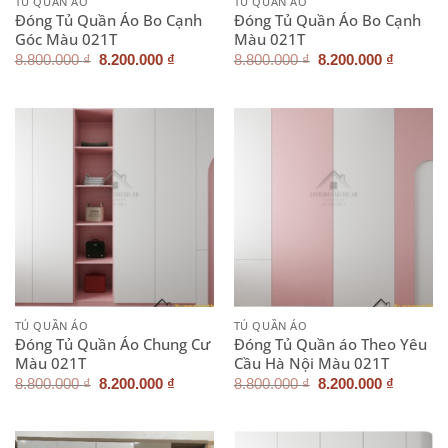
TỦ QUẦN ÁO
TỦ QUẦN ÁO
Đóng Tủ Quần Áo Bo Cạnh
Đóng Tủ Quần Áo Bo Cạnh
Góc Màu 021T
Màu 021T
Giá
Giá
Giá
Giá
8.800.000
₫
8.200.000
₫
8.800.000
₫
8.200.000
₫
gốc
hiện
gốc
hiện
là:
tại
là:
tại
8.800.000 ₫.
là:
8.800.000 ₫.
là:
8.200.000 ₫.
8.200.0
TỦ QUẦN ÁO
TỦ QUẦN ÁO
Đóng Tủ Quần Áo Chung Cư
Đóng Tủ Quần áo Theo Yêu
Màu 021T
Cầu Hà Nội Màu 021T
Giá
Giá
Giá
Giá
8.800.000
₫
8.200.000
₫
8.800.000
₫
8.200.000
₫
gốc
hiện
gốc
hiện
là:
tại
là:
tại
8.800.000 ₫.
là:
8.800.000 ₫.
là:
8.200.000 ₫.
8.200.0