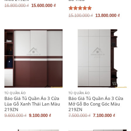
Giá
Giá
16.800.000
₫
15.600.000
₫
gốc
hiện
là:
tại
Giá
Giá
Được xếp
15.100.000
₫
13.800.000
₫
16.800.000 ₫.
là:
gốc
hiện
hạng
5.00
15.600.000 ₫.
là:
tại
5 sao
15.100.000 ₫.
là:
13.80
TỦ QUẦN ÁO
TỦ QUẦN ÁO
Báo Giá Tủ Quần Áo 3 Cửa
Báo Giá Tủ Quần Áo 3 Cửa
Lùa Gỗ Xanh Thái Lan Màu
Mở Gỗ Bo Cong Góc Màu
219ZN
219ZN
Giá
Giá
Giá
Giá
9.600.000
₫
9.100.000
₫
7.500.000
₫
7.100.000
₫
gốc
hiện
gốc
hiện
là:
tại
là:
tại
9.600.000 ₫.
là:
7.500.000 ₫.
là: