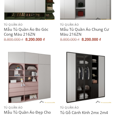
TỦ QUẦN ÁO
TỦ QUẦN ÁO
Mẫu Tủ Quần Áo Bo Góc
Mẫu Tủ Quần Áo Chung Cư
Cong Màu 216ZN
Màu 216ZN
Giá
Giá
Giá
Giá
8.800.000
₫
8.200.000
₫
8.800.000
₫
8.200.000
₫
gốc
hiện
gốc
hiện
là:
tại
là:
tại
8.800.000 ₫.
là:
8.800.000 ₫.
là:
8.200.000 ₫.
8.200.0
TỦ QUẦN ÁO
TỦ QUẦN ÁO
Mẫu Tủ Quần Áo Đẹp Cho
Tủ Gỗ Cánh Kính 2mx 2m4