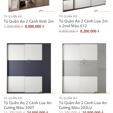
TỦ QUẦN ÁO
TỦ QUẦN ÁO
Tủ Quần Áo 2 Cánh Lùa 2m
Tủ Quần Áo 2 Cánh Kính 2m
x 2m4 Màu 612
Giá
Giá
7.200.000
₫
6.800.000
₫
gốc
hiện
Giá
Giá
8.800.000
₫
8.200.000
₫
là:
tại
gốc
hiện
7.200.000 ₫.
là:
là:
tại
6.800.000 ₫.
8.800.000 ₫.
là:
8.200.0
TỦ QUẦN ÁO
TỦ QUẦN ÁO
Tủ Quần Áo 2 Cánh Lùa An
Tủ Quần Áo 2 Cánh Lùa An
Cường Màu 200T
Cường Màu 203LU
Giá
Giá
Giá
Giá
11.200.000
₫
10.500.000
₫
11.200.000
₫
10.500.000
₫