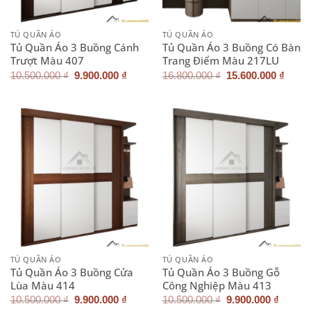
TỦ QUẦN ÁO
TỦ QUẦN ÁO
Tủ Quần Áo 3 Buồng Cánh
Tủ Quần Áo 3 Buồng Có Bàn
Trượt Màu 407
Trang Điểm Màu 217LU
Giá
Giá
Giá
Giá
10.500.000
₫
9.900.000
₫
16.800.000
₫
15.600.000
₫
gốc
hiện
gốc
hiện
là:
tại
là:
tại
10.500.000 ₫.
là:
16.800.000 ₫.
là:
9.900.000 ₫.
15.60
TỦ QUẦN ÁO
TỦ QUẦN ÁO
Tủ Quần Áo 3 Buồng Cửa
Tủ Quần Áo 3 Buồng Gỗ
Lùa Màu 414
Công Nghiệp Màu 413
Giá
Giá
Giá
Giá
10.500.000
₫
9.900.000
₫
10.500.000
₫
9.900.000
₫
gốc
hiện
gốc
hiện