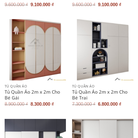
Giá
Giá
Giá
Giá
9.600.000
₫
9.100.000
₫
9.600.000
₫
9.100.000
₫
gốc
hiện
gốc
hiện
là:
tại
là:
tại
9.600.000 ₫.
là:
9.600.000 ₫.
là:
9.100.000 ₫.
9.100.0
TỦ QUẦN ÁO
TỦ QUẦN ÁO
Tủ Quần Áo 2m x 2m Cho
Tủ Quần Áo 2m x 2m Cho
Bé Gái
Bé Trai
Giá
Giá
Giá
Giá
8.900.000
₫
8.300.000
₫
7.300.000
₫
6.800.000
₫
gốc
hiện
gốc
hiện
là:
tại
là:
tại
8.900.000 ₫.
là:
7.300.000 ₫.
là:
8.300.000 ₫.
6.800.0