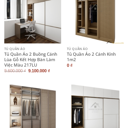
TỦ QUẦN ÁO
TỦ QUẦN ÁO
Tủ Quần Áo 2 Buồng Cánh
Tủ Quần Áo 2 Cánh Kính
Lùa Gỗ Kết Hợp Bàn Làm
1m2
Việc Màu 217LU
0
₫
Giá
Giá
9.600.000
₫
9.100.000
₫
gốc
hiện
là:
tại
9.600.000 ₫.
là:
9.100.000 ₫.