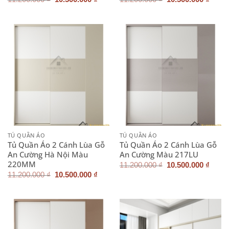
gốc
hiện
gốc
hiện
là:
tại
là:
tại
11.200.000 ₫.
là:
11.200.000 ₫.
là:
10.500.000 ₫.
10.50
TỦ QUẦN ÁO
TỦ QUẦN ÁO
Tủ Quần Áo 2 Cánh Lùa Gỗ
Tủ Quần Áo 2 Cánh Lùa Gỗ
An Cường Hà Nội Màu
An Cường Màu 217LU
220MM
Giá
Giá
11.200.000
₫
10.500.000
₫
gốc
hiện
Giá
Giá
11.200.000
₫
10.500.000
₫
là:
tại
gốc
hiện
11.200.000 ₫.
là:
là:
tại
10.50
11.200.000 ₫.
là:
10.500.000 ₫.