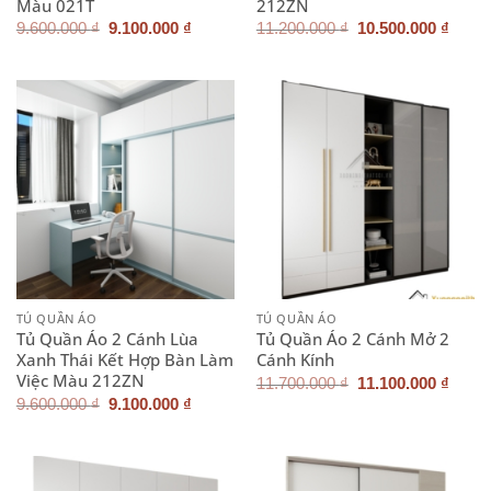
Màu 021T
212ZN
Giá
Giá
Giá
Giá
9.600.000
₫
9.100.000
₫
11.200.000
₫
10.500.000
₫
gốc
hiện
gốc
hiện
là:
tại
là:
tại
9.600.000 ₫.
là:
11.200.000 ₫.
là:
9.100.000 ₫.
10.50
TỦ QUẦN ÁO
TỦ QUẦN ÁO
Tủ Quần Áo 2 Cánh Lùa
Tủ Quần Áo 2 Cánh Mở 2
Xanh Thái Kết Hợp Bàn Làm
Cánh Kính
Việc Màu 212ZN
Giá
Giá
11.700.000
₫
11.100.000
₫
gốc
hiện
Giá
Giá
9.600.000
₫
9.100.000
₫
là:
tại
gốc
hiện
11.700.000 ₫.
là:
là:
tại
11.10
9.600.000 ₫.
là:
9.100.000 ₫.