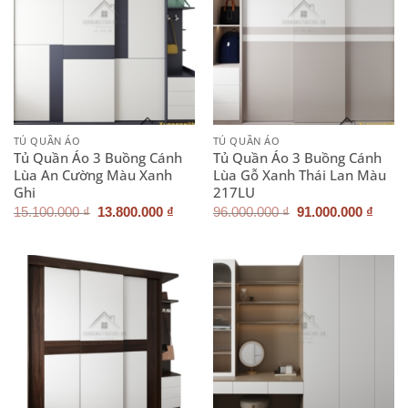
TỦ QUẦN ÁO
TỦ QUẦN ÁO
Tủ Quần Áo 3 Buồng Cánh
Tủ Quần Áo 3 Buồng Cánh
Lùa An Cường Màu Xanh
Lùa Gỗ Xanh Thái Lan Màu
Ghi
217LU
Giá
Giá
Giá
Giá
15.100.000
₫
13.800.000
₫
96.000.000
₫
91.000.000
₫
gốc
hiện
gốc
hiện
là:
tại
là:
tại
15.100.000 ₫.
là:
96.000.000 ₫.
là:
13.800.000 ₫.
91.00