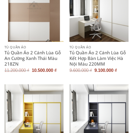
TỦ QUẦN ÁO
TỦ QUẦN ÁO
Tủ Quần Áo 2 Cánh Lùa Gỗ
Tủ Quần Áo 2 Cánh Lùa Gỗ
An Cường Xanh Thái Màu
Kết Hợp Bàn Làm Việc Hà
218ZN
Nội Màu 220MM
Giá
Giá
Giá
Giá
11.200.000
₫
10.500.000
₫
9.600.000
₫
9.100.000
₫
gốc
hiện
gốc
hiện
là:
tại
là:
tại
11.200.000 ₫.
là:
9.600.000 ₫.
là:
10.500.000 ₫.
9.100.0