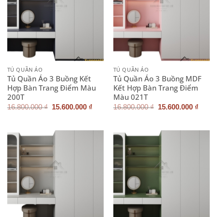
TỦ QUẦN ÁO
TỦ QUẦN ÁO
Tủ Quần Áo 3 Buồng Kết
Tủ Quần Áo 3 Buồng MDF
Hợp Bàn Trang Điểm Màu
Kết Hợp Bàn Trang Điểm
200T
Màu 021T
Giá
Giá
Giá
Giá
16.800.000
₫
15.600.000
₫
16.800.000
₫
15.600.000
₫
gốc
hiện
gốc
hiện
là:
tại
là:
tại
16.800.000 ₫.
là:
16.800.000 ₫.
là:
15.600.000 ₫.
15.60