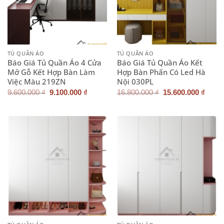
TỦ QUẦN ÁO
TỦ QUẦN ÁO
Báo Giá Tủ Quần Áo 4 Cửa
Báo Giá Tủ Quần Áo Kết
Mở Gỗ Kết Hợp Bàn Làm
Hợp Bàn Phấn Có Led Hà
Việc Màu 219ZN
Nội 030PL
Giá
Giá
Giá
Giá
9.600.000
₫
9.100.000
₫
16.800.000
₫
15.600.000
₫
gốc
hiện
gốc
hiện
là:
tại
là:
tại
9.600.000 ₫.
là:
16.800.000 ₫.
là:
9.100.000 ₫.
15.60