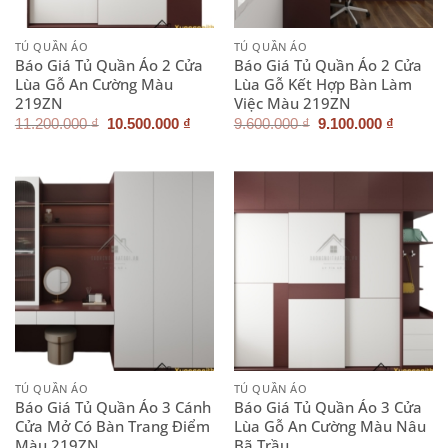
TỦ QUẦN ÁO
TỦ QUẦN ÁO
Báo Giá Tủ Quần Áo 2 Cửa
Báo Giá Tủ Quần Áo 2 Cửa
Lùa Gỗ An Cường Màu
Lùa Gỗ Kết Hợp Bàn Làm
219ZN
Việc Màu 219ZN
Giá
Giá
Giá
Giá
11.200.000
₫
10.500.000
₫
9.600.000
₫
9.100.000
₫
gốc
hiện
gốc
hiện
là:
tại
là:
tại
11.200.000 ₫.
là:
9.600.000 ₫.
là:
10.500.000 ₫.
9.100.0
TỦ QUẦN ÁO
TỦ QUẦN ÁO
Báo Giá Tủ Quần Áo 3 Cánh
Báo Giá Tủ Quần Áo 3 Cửa
Cửa Mở Có Bàn Trang Điểm
Lùa Gỗ An Cường Màu Nâu
Màu 219ZN
Bã Trầu