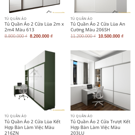
TỦ QUẦN ÁO
TỦ QUẦN ÁO
Tủ Quần Áo 2 Cửa Lùa 2m x
Tủ Quần Áo 2 Cửa Lùa An
2m4 Màu 613
Cường Màu 206SH
Giá
Giá
Giá
Giá
8.800.000
₫
8.200.000
₫
11.200.000
₫
10.500.000
₫
gốc
hiện
gốc
hiện
là:
tại
là:
tại
8.800.000 ₫.
là:
11.200.000 ₫.
là:
8.200.000 ₫.
10.50
TỦ QUẦN ÁO
TỦ QUẦN ÁO
Tủ Quần Áo 2 Cửa Lùa Kết
Tủ Quần Áo 2 Cửa Trượt Kết
Hợp Bàn Làm Việc Màu
Hợp Bàn Làm Việc Màu
216ZN
203LU