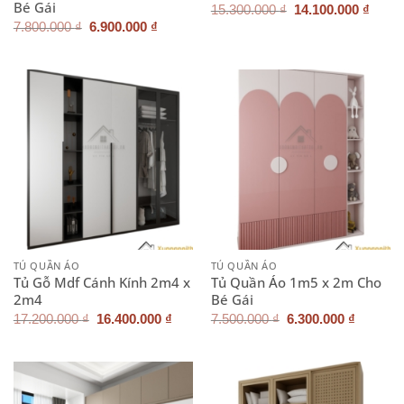
Bé Gái
Giá
Giá
15.300.000
₫
14.100.000
₫
gốc
hiện
Giá
Giá
7.800.000
₫
6.900.000
₫
là:
tại
gốc
hiện
15.300.000 ₫.
là:
là:
tại
14.10
7.800.000 ₫.
là:
6.900.000 ₫.
TỦ QUẦN ÁO
TỦ QUẦN ÁO
Tủ Gỗ Mdf Cánh Kính 2m4 x
Tủ Quần Áo 1m5 x 2m Cho
2m4
Bé Gái
Giá
Giá
Giá
Giá
17.200.000
₫
16.400.000
₫
7.500.000
₫
6.300.000
₫
gốc
hiện
gốc
hiện
là:
tại
là:
tại
17.200.000 ₫.
là:
7.500.000 ₫.
là:
16.400.000 ₫.
6.300.0