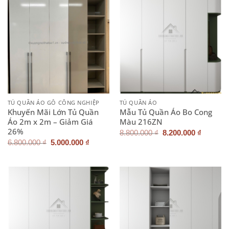
TỦ QUẦN ÁO GỖ CÔNG NGHIỆP
TỦ QUẦN ÁO
Khuyến Mãi Lớn Tủ Quần
Mẫu Tủ Quần Áo Bo Cong
Áo 2m x 2m – Giảm Giá
Màu 216ZN
26%
Giá
Giá
8.800.000
₫
8.200.000
₫
gốc
hiện
Giá
Giá
6.800.000
₫
5.000.000
₫
là:
tại
gốc
hiện
8.800.000 ₫.
là:
là:
tại
8.200.0
6.800.000 ₫.
là:
5.000.000 ₫.