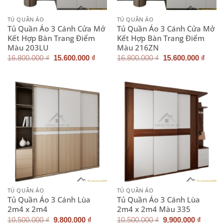
TỦ QUẦN ÁO
TỦ QUẦN ÁO
Tủ Quần Áo 3 Cánh Cửa Mở
Tủ Quần Áo 3 Cánh Cửa Mở
Kết Hợp Bàn Trang Điểm
Kết Hợp Bàn Trang Điểm
Màu 203LU
Màu 216ZN
Giá
Giá
Giá
Giá
16.800.000
₫
15.600.000
₫
16.800.000
₫
15.600.000
₫
gốc
hiện
gốc
hiện
là:
tại
là:
tại
16.800.000 ₫.
là:
16.800.000 ₫.
là:
15.600.000 ₫.
15.60
TỦ QUẦN ÁO
TỦ QUẦN ÁO
Tủ Quần Áo 3 Cánh Lùa
Tủ Quần Áo 3 Cánh Lùa
2m4 x 2m4
2m4 x 2m4 Màu 335
Giá
Giá
Giá
Giá
10.500.000
₫
9.800.000
₫
10.500.000
₫
9.900.000
₫