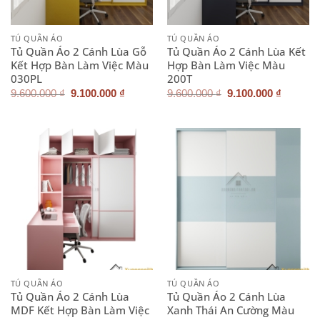
TỦ QUẦN ÁO
TỦ QUẦN ÁO
Tủ Quần Áo 2 Cánh Lùa Gỗ
Tủ Quần Áo 2 Cánh Lùa Kết
Kết Hợp Bàn Làm Việc Màu
Hợp Bàn Làm Việc Màu
030PL
200T
Giá
Giá
Giá
Giá
9.600.000
₫
9.100.000
₫
9.600.000
₫
9.100.000
₫
gốc
hiện
gốc
hiện
là:
tại
là:
tại
9.600.000 ₫.
là:
9.600.000 ₫.
là:
9.100.000 ₫.
9.100.0
TỦ QUẦN ÁO
TỦ QUẦN ÁO
Tủ Quần Áo 2 Cánh Lùa
Tủ Quần Áo 2 Cánh Lùa
MDF Kết Hợp Bàn Làm Việc
Xanh Thái An Cường Màu