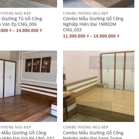
+
PHÒNG NGỦ ĐẸP
COMBO PHÒNG NGỦ ĐẸP
 Giường Tủ Gỗ Công
Combo Mẫu Giường Gỗ Công
 Ván Ép CNG_006
Nghiệp Hiện Đại 1M8X2M
CNG_033
–
.000
₫
14.900.000
₫
–
11.300.000
₫
14.900.000
₫
+
PHÒNG NGỦ ĐẸP
COMBO PHÒNG NGỦ ĐẸP
 Mẫu Giường Gỗ Công
Combo Mẫu Giường Gỗ Công
 Hiện Đại Giá Rẻ CNG_032
Nghiệp Hiện Đại Sang Trọng