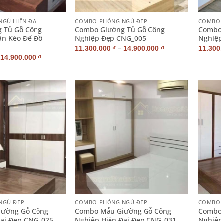
+
+
GỦ HIỆN ĐẠI
COMBO PHÒNG NGỦ ĐẸP
COMBO 
 Tủ Gỗ Công
Combo Giường Tủ Gỗ Công
Combo
ăn Kéo Để Đồ
Nghiệp Đẹp CNG_005
Nghiệp
–
11.300.000
₫
14.900.000
₫
11.300
–
14.900.000
₫
+
+
NGỦ ĐẸP
COMBO PHÒNG NGỦ ĐẸP
COMBO 
iường Gỗ Công
Combo Mẫu Giường Gỗ Công
Combo
ại Đẹp CNG_025
Nghiệp Hiện Đại Đẹp CNG_031
Nghiệp