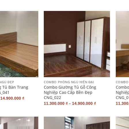
+
+
NGỦ ĐẸP
COMBO PHÒNG NGỦ HIỆN ĐẠI
COMBO 
 Tủ Bàn Trang
Combo Giường Tủ Gỗ Công
Combo
G_041
Nghiệp Cao Cấp Bền Đẹp
Nghiệp
CNG_022
CNG_0
–
14.900.000
₫
–
11.300.000
₫
14.900.000
₫
11.300