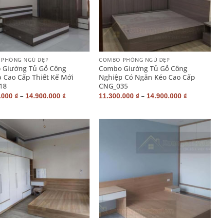
+
PHÒNG NGỦ ĐẸP
COMBO PHÒNG NGỦ ĐẸP
 Giường Tủ Gỗ Công
Combo Giường Tủ Gỗ Công
 Cao Cấp Thiết Kế Mới
Nghiệp Có Ngăn Kéo Cao Cấp
18
CNG_035
–
–
.000
₫
14.900.000
₫
11.300.000
₫
14.900.000
₫