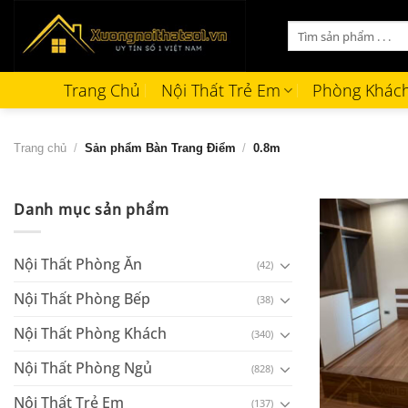
Bỏ
Tìm
qua
kiếm:
nội
dung
Trang Chủ
Nội Thất Trẻ Em
Phòng Khác
Trang chủ
/
Sản phẩm Bàn Trang Điểm
/
0.8m
Danh mục sản phẩm
Nội Thất Phòng Ăn
(42)
Nội Thất Phòng Bếp
(38)
Nội Thất Phòng Khách
(340)
Nội Thất Phòng Ngủ
(828)
+
Nội Thất Trẻ Em
(137)