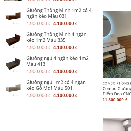
gốc
hiện
Giường Thông Minh 1m2 có 4
là:
tại
ngăn kéo Màu 031
6.800.000 ₫.
là:
Giá
Giá
5.000.000 ₫.
4.900.000
₫
4.100.000
₫
gốc
hiện
Giường Thông Minh 4 ngăn
là:
tại
kéo 1m2 Màu 335
4.900.000 ₫.
là:
Giá
Giá
4.100.000 ₫.
4.900.000
₫
4.100.000
₫
gốc
hiện
Giường ngủ 4 ngăn kéo 1m2
là:
tại
Màu 413
4.900.000 ₫.
là:
Giá
Giá
4.100.000 ₫.
4.900.000
₫
4.100.000
₫
+
gốc
hiện
Giường ngủ 1m2 có 4 ngăn
là:
tại
COMBO PHÒNG 
kéo Gỗ Mdf Màu 501
Combo Giường
4.900.000 ₫.
là:
Điểm Đẹp CN
Giá
Giá
4.100.000 ₫.
4.900.000
₫
4.100.000
₫
11.300.000
₫
gốc
hiện
là:
tại
4.900.000 ₫.
là:
4.100.000 ₫.