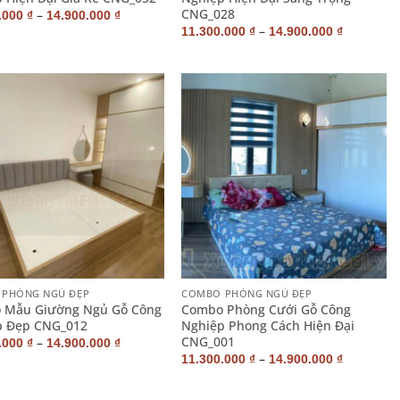
CNG_028
–
.000
₫
14.900.000
₫
–
11.300.000
₫
14.900.000
₫
+
PHÒNG NGỦ ĐẸP
COMBO PHÒNG NGỦ ĐẸP
 Mẫu Giường Ngủ Gỗ Công
Combo Phòng Cưới Gỗ Công
p Đẹp CNG_012
Nghiệp Phong Cách Hiện Đại
CNG_001
–
.000
₫
14.900.000
₫
–
11.300.000
₫
14.900.000
₫