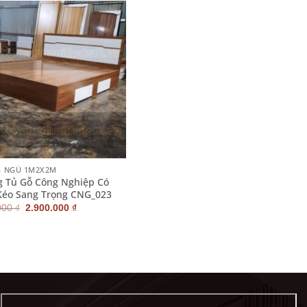
 NGỦ 1M2X2M
 Tủ Gỗ Công Nghiệp Có
Kéo Sang Trọng CNG_023
Giá
Giá
000
₫
2.900.000
₫
gốc
hiện
là:
tại
3.700.000 ₫.
là:
2.900.000 ₫.