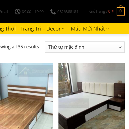
Giỏ hàng /
Email
09:00 - 19:00
0826888181
0
0
₫
g Thờ
Trang Trí – Decor
Mẫu Mới Nhất
wing all 35 results
+