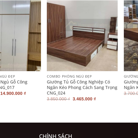
+
+
NGỦ ĐẸP
COMBO PHÒNG NGỦ ĐẸP
GIƯỜNG
Ngủ Gỗ Công
Giường Tủ Gỗ Công Nghiệp Có
Giường
CNG_017
Ngăn Kéo Phong Cách Sang Trọng
Ngăn 
CNG_024
–
14.900.000
₫
3.700.
Giá
Giá
3.850.000
₫
3.465.000
₫
gốc
hiện
là:
tại
3.850.000 ₫.
là:
3.465.000 ₫.
CHÍNH SÁCH