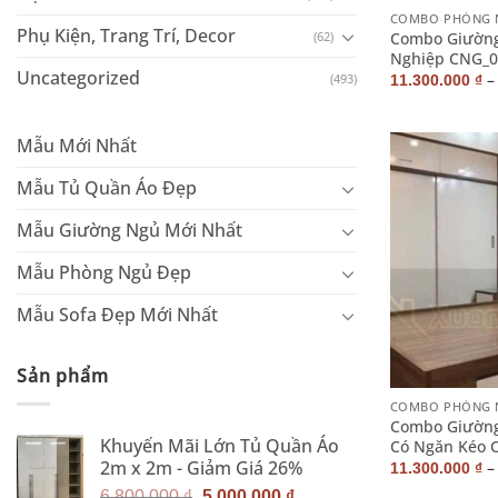
COMBO PHÒNG 
Phụ Kiện, Trang Trí, Decor
Combo Giường
(62)
Nghiệp CNG_0
Uncategorized
(493)
11.300.000
₫
Mẫu Mới Nhất
Mẫu Tủ Quần Áo Đẹp
Mẫu Giường Ngủ Mới Nhất
Mẫu Phòng Ngủ Đẹp
Mẫu Sofa Đẹp Mới Nhất
+
Sản phẩm
COMBO PHÒNG 
Combo Giường
Khuyến Mãi Lớn Tủ Quần Áo
Có Ngăn Kéo 
2m x 2m - Giảm Giá 26%
11.300.000
₫
Giá
Giá
6.800.000
₫
5.000.000
₫