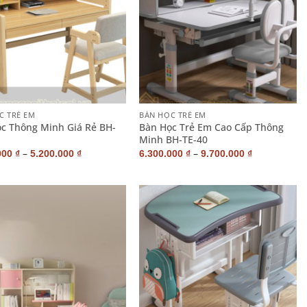
+
C TRẺ EM
BÀN HỌC TRẺ EM
c Thông Minh Giá Rẻ BH-
Bàn Học Trẻ Em Cao Cấp Thông
Minh BH-TE-40
–
–
000
₫
5.200.000
₫
6.300.000
₫
9.700.000
₫