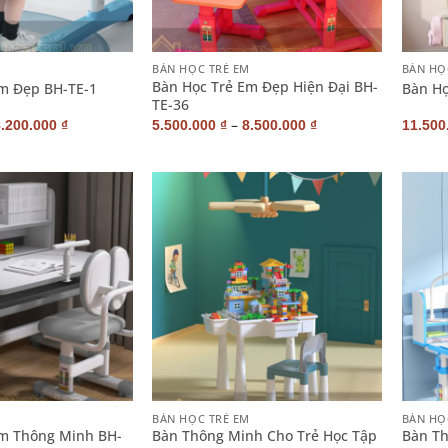
+
+
M
BÀN HỌC TRẺ EM
BÀN HỌ
Bàn Học Trẻ Em Đẹp Hiện Đại BH-
m Đẹp BH-TE-1
Bàn Họ
TE-36
–
8.200.000
₫
5.500.000
₫
8.500.000
₫
11.500
+
+
M
BÀN HỌC TRẺ EM
BÀN HỌ
Em Thông Minh BH-
Bàn Thông Minh Cho Trẻ Học Tập
Bàn Th