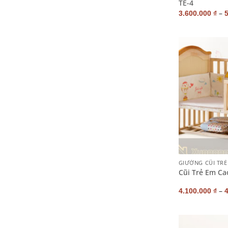
TE-4
–
3.600.000
₫
+
GIƯỜNG CŨI TRẺ
Cũi Trẻ Em Ca
–
4.100.000
₫