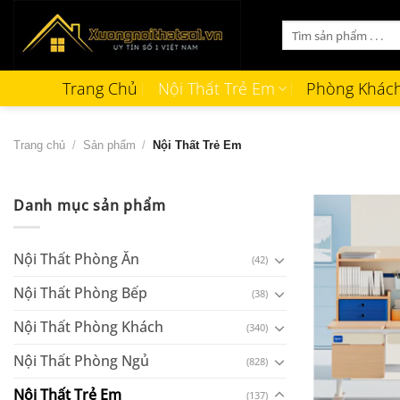
Bỏ
Tìm
qua
kiếm:
nội
dung
Trang Chủ
Nội Thất Trẻ Em
Phòng Khác
Trang chủ
/
Sản phẩm
/
Nội Thất Trẻ Em
Danh mục sản phẩm
Nội Thất Phòng Ăn
(42)
Nội Thất Phòng Bếp
(38)
Nội Thất Phòng Khách
(340)
Nội Thất Phòng Ngủ
(828)
+
Nội Thất Trẻ Em
(137)