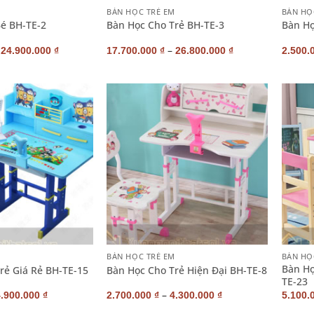
M
BÀN HỌC TRẺ EM
BÀN HỌ
é BH-TE-2
Bàn Học Cho Trẻ BH-TE-3
Bàn Họ
–
–
24.900.000
₫
17.700.000
₫
26.800.000
₫
2.500.
+
+
M
BÀN HỌC TRẺ EM
BÀN HỌ
Bàn Họ
rẻ Giá Rẻ BH-TE-15
Bàn Học Cho Trẻ Hiện Đại BH-TE-8
TE-23
–
4.900.000
₫
2.700.000
₫
4.300.000
₫
5.100.