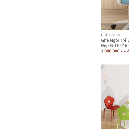
+
GHẾ TRẺ EM
Ghế Ngồi Trẻ
Đẹp G-TE-016
–
1.900.000
₫
+