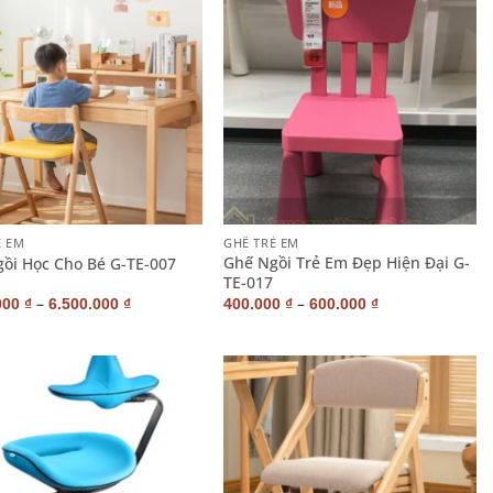
+
Ẻ EM
GHẾ TRẺ EM
Ghế Ngồi Trẻ Em Đẹp Hiện Đại G-
ồi Học Cho Bé G-TE-007
TE-017
–
–
000
₫
6.500.000
₫
400.000
₫
600.000
₫