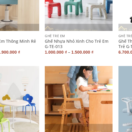
+
+
GHẾ TRẺ EM
GHẾ TR
 Em Thông Minh Rẻ
Ghế Nhựa Nhỏ Xinh Cho Trẻ Em
Ghế T
G-TE-013
Trẻ G-
–
2.900.000
₫
1.000.000
₫
1.500.000
₫
6.700.
+
+