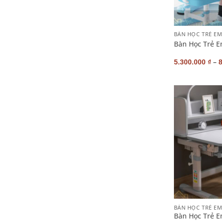
+
BÀN HỌC TRẺ E
Bàn Học Trẻ E
–
5.300.000
₫
+
BÀN HỌC TRẺ E
Bàn Học Trẻ 