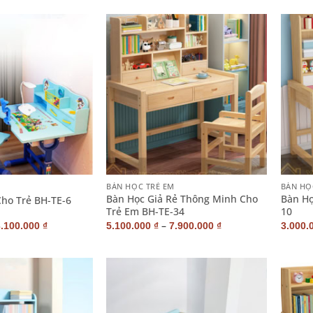
+
+
M
BÀN HỌC TRẺ EM
BÀN HỌ
Bàn Học Giả Rẻ Thông Minh Cho
Bàn Họ
ho Trẻ BH-TE-6
Trẻ Em BH-TE-34
10
–
3.100.000
₫
5.100.000
₫
7.900.000
₫
3.000.