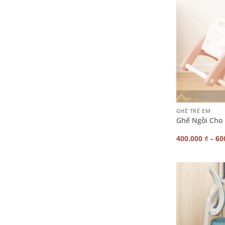
+
GHẾ TRẺ EM
Ghế Ngồi Cho 
–
400.000
₫
60