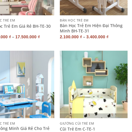
+
C TRẺ EM
BÀN HỌC TRẺ EM
Bàn Học Trẻ Em Hiện Đại Thông
c Trẻ Em Giá Rẻ BH-TE-30
Minh BH-TE-31
–
–
.000
₫
17.500.000
₫
2.100.000
₫
3.400.000
₫
+
C TRẺ EM
GIƯỜNG CŨI TRẺ EM
ông Minh Giá Rẻ Cho Trẻ
Cũi Trẻ Em C-TE-1