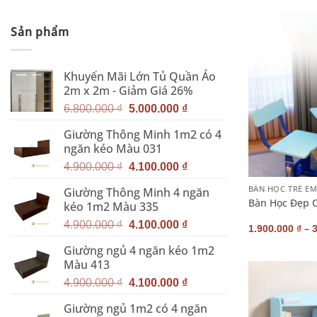
Sản phẩm
Khuyến Mãi Lớn Tủ Quần Áo
2m x 2m - Giảm Giá 26%
Giá
Giá
6.800.000
₫
5.000.000
₫
gốc
hiện
Giường Thông Minh 1m2 có 4
là:
tại
ngăn kéo Màu 031
6.800.000 ₫.
là:
Giá
Giá
+
5.000.000 ₫.
4.900.000
₫
4.100.000
₫
gốc
hiện
BÀN HỌC TRẺ E
Giường Thông Minh 4 ngăn
là:
tại
Bàn Học Đẹp C
kéo 1m2 Màu 335
4.900.000 ₫.
là:
Giá
Giá
4.100.000 ₫.
4.900.000
₫
4.100.000
₫
–
1.900.000
₫
gốc
hiện
Giường ngủ 4 ngăn kéo 1m2
là:
tại
Màu 413
4.900.000 ₫.
là:
Giá
Giá
4.100.000 ₫.
4.900.000
₫
4.100.000
₫
gốc
hiện
Giường ngủ 1m2 có 4 ngăn
là:
tại