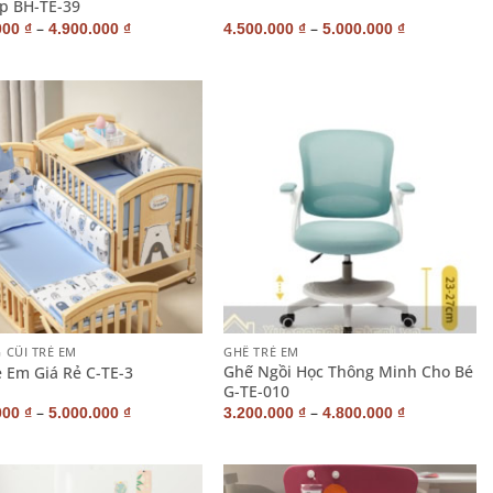
p BH-TE-39
–
–
000
₫
4.900.000
₫
4.500.000
₫
5.000.000
₫
+
 CŨI TRẺ EM
GHẾ TRẺ EM
Ghế Ngồi Học Thông Minh Cho Bé
ẻ Em Giá Rẻ C-TE-3
G-TE-010
–
–
000
₫
5.000.000
₫
3.200.000
₫
4.800.000
₫