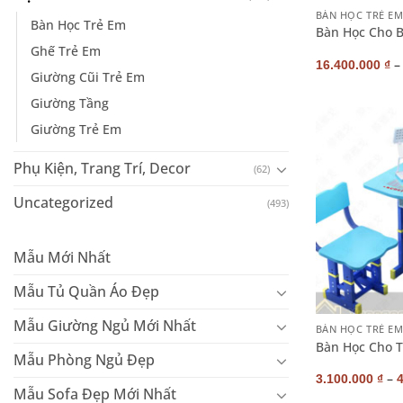
BÀN HỌC TRẺ E
Bàn Học Trẻ Em
Bàn Học Cho B
Ghế Trẻ Em
16.400.000
₫
Giường Cũi Trẻ Em
Giường Tầng
Giường Trẻ Em
Phụ Kiện, Trang Trí, Decor
(62)
Uncategorized
(493)
Mẫu Mới Nhất
Mẫu Tủ Quần Áo Đẹp
+
Mẫu Giường Ngủ Mới Nhất
BÀN HỌC TRẺ E
Bàn Học Cho T
Mẫu Phòng Ngủ Đẹp
–
3.100.000
₫
Mẫu Sofa Đẹp Mới Nhất