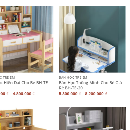
+
C TRẺ EM
BÀN HỌC TRẺ EM
c Hiện Đại Cho Bé BH-TE-
Bàn Học Thông Minh Cho Bé Giá
Rẻ BH-TE-20
–
–
000
₫
4.800.000
₫
5.300.000
₫
8.200.000
₫