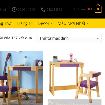
Giỏ hàng /
Email
09:00 - 19:00
0826888181
0
0
₫
g Thờ
Trang Trí – Decor
Mẫu Mới Nhất
60 của 137 kết quả
+