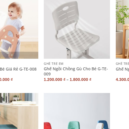
+
+
GHẾ TRẺ EM
GHẾ TR
Ghế Ngồi Chồng Gù Cho Bé G-TE-
Bé Giá Rẻ G-TE-008
Ghế Ng
009
–
0.000
₫
1.200.000
₫
1.800.000
₫
4.300.