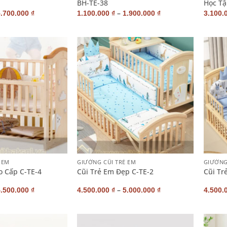
BH-TE-38
Học Tậ
–
5.700.000
₫
1.100.000
₫
1.900.000
₫
3.100.
+
+
 EM
GIƯỜNG CŨI TRẺ EM
GIƯỜNG
o Cấp C-TE-4
Cũi Trẻ Em Đẹp C-TE-2
Cũi Tr
–
4.500.000
₫
4.500.000
₫
5.000.000
₫
4.500.