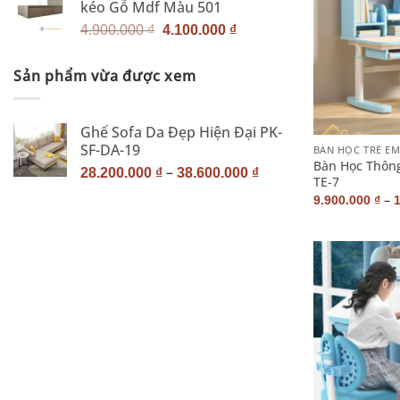
kéo Gỗ Mdf Màu 501
4.900.000 ₫.
là:
Giá
Giá
4.100.000 ₫.
4.900.000
₫
4.100.000
₫
gốc
hiện
là:
tại
Sản phẩm vừa được xem
4.900.000 ₫.
là:
4.100.000 ₫.
+
Ghế Sofa Da Đẹp Hiện Đại PK-
SF-DA-19
BÀN HỌC TRẺ E
Bàn Học Thông
–
28.200.000
₫
38.600.000
₫
TE-7
–
9.900.000
₫