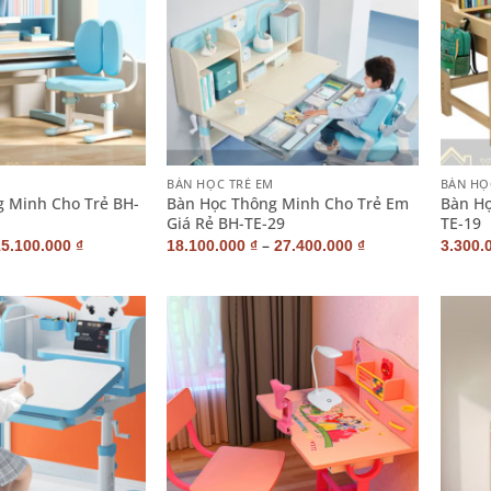
+
+
M
BÀN HỌC TRẺ EM
BÀN HỌ
 Minh Cho Trẻ BH-
Bàn Học Thông Minh Cho Trẻ Em
Bàn Họ
Giá Rẻ BH-TE-29
TE-19
–
15.100.000
₫
18.100.000
₫
27.400.000
₫
3.300.