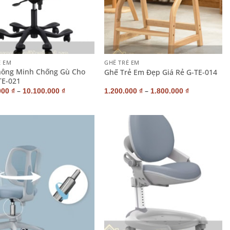
+
Ẻ EM
GHẾ TRẺ EM
hông Minh Chống Gù Cho
Ghế Trẻ Em Đẹp Giá Rẻ G-TE-014
TE-021
–
–
000
₫
10.100.000
₫
1.200.000
₫
1.800.000
₫
+