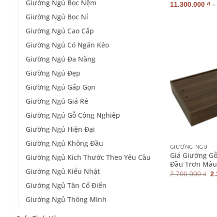
Giường Ngủ Bọc Nệm
11.300.000
₫
Giường Ngủ Bọc Nỉ
Giường Ngủ Cao Cấp
Giường Ngủ Có Ngăn Kéo
Giường Ngủ Đa Năng
Giường Ngủ Đẹp
Giường Ngủ Gấp Gọn
Giường Ngủ Giá Rẻ
Giường Ngủ Gỗ Công Nghiệp
Giường Ngủ Hiện Đại
+
Giường Ngủ Không Đầu
GIƯỜNG NGỦ
Giá Giường G
Giường Ngủ Kích Thước Theo Yêu Cầu
Đầu Trơn Màu
Giường Ngủ Kiểu Nhật
G
2.700.000
₫
2
g
Giường Ngủ Tân Cổ Điển
là
2.
Giường Ngủ Thông Minh