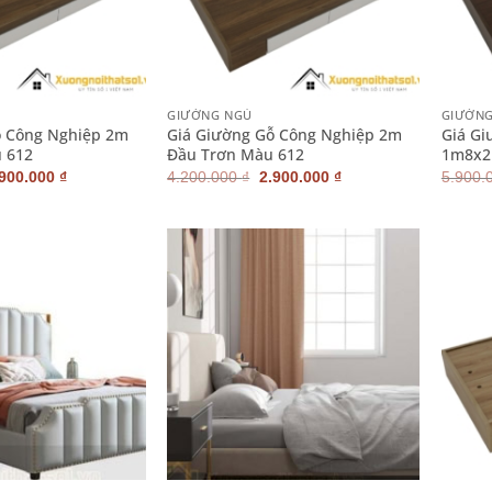
+
+
GIƯỜNG NGỦ
GIƯỜN
ỗ Công Nghiệp 2m
Giá Giường Gỗ Công Nghiệp 2m
Giá G
 612
Đầu Trơn Màu 612
1m8x2
iá
Giá
Giá
Giá
.900.000
₫
4.200.000
₫
2.900.000
₫
5.900.
ốc
hiện
gốc
hiện
:
tại
là:
tại
200.000 ₫.
là:
4.200.000 ₫.
là:
2.900.000 ₫.
2.900.000 ₫.
+
+