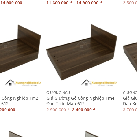
–
–
14.900.000
₫
11.300.000
₫
14.900.000
₫
2.500.
+
+
GIƯỜNG NGỦ
GIƯỜN
ỗ Công Nghiệp 1m2
Giá Giường Gỗ Công Nghiệp 1m4
Giá Gi
 612
Đầu Trơn Màu 612
Đầu Kẻ
iá
Giá
Giá
Giá
.200.000
₫
2.900.000
₫
2.400.000
₫
3.700.
ốc
hiện
gốc
hiện
:
tại
là:
tại
700.000 ₫.
là:
2.900.000 ₫.
là:
2.200.000 ₫.
2.400.000 ₫.