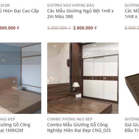
M2X2M
GIƯỜNG NGỦ KHÔNG ĐẦU
GIƯỜN
̉ Hiện Đại Cao Cấp
Các Mẫu Giường Ngủ Bệt 1m8 x
Các M
2m Màu 388
1m8 x
iá
Giá
Giá
Giá
.500.000
₫
3.200.000
₫
2.800.000
₫
6.900.
ốc
hiện
gốc
hiện
:
tại
là:
tại
000.000 ₫.
là:
3.200.000 ₫.
là:
4.500.000 ₫.
2.800.000 ₫.
+
+
NGỦ ĐẸP
COMBO PHÒNG NGỦ ĐẸP
GIƯỜN
iường Gỗ Công
Combo Mẫu Giường Gỗ Công
Giá Gi
Đại 1M8X2M
Nghiệp Hiện Đại Đẹp CNG_025
Đầu T