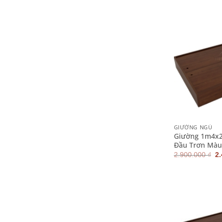
2.
+
GIƯỜNG NGỦ
Giường 1m4x2
Đầu Trơn Màu
G
2.900.000
₫
2
g
là
2.