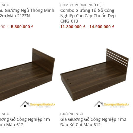
G NGỦ
COMBO PHÒNG NGỦ ĐẸP
ẫu Giường Ngủ Thông Minh
Combo Giường Tủ Gỗ Công
 2m Màu 212ZN
Nghiệp Cao Cấp Chuẩn Đẹp
CNG_013
Giá
Giá
–
000
₫
5.800.000
₫
11.300.000
₫
14.900.000
₫
gốc
hiện
là:
tại
6.900.000 ₫.
là:
5.800.000 ₫.
+
G NGỦ
GIƯỜNG NGỦ
ường Gỗ Công Nghiệp 1m
Giá Giường Gỗ Công Nghiệp 1m2
rơn Màu 612
Đầu Kẻ Chỉ Màu 612