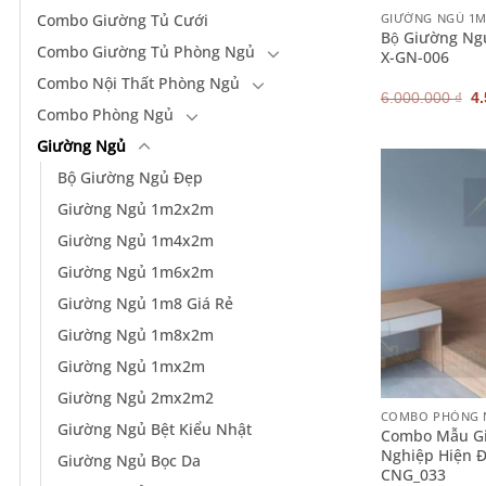
GIƯỜNG NGỦ 1
Combo Giường Tủ Cưới
Bộ Giường Ngu
Combo Giường Tủ Phòng Ngủ
X-GN-006
Combo Nội Thất Phòng Ngủ
G
6.000.000
₫
4
g
Combo Phòng Ngủ
là
6.
Giường Ngủ
Bộ Giường Ngủ Đẹp
Giường Ngủ 1m2x2m
Giường Ngủ 1m4x2m
Giường Ngủ 1m6x2m
Giường Ngủ 1m8 Giá Rẻ
Giường Ngủ 1m8x2m
Giường Ngủ 1mx2m
+
Giường Ngủ 2mx2m2
COMBO PHÒNG 
Giường Ngủ Bệt Kiểu Nhật
Combo Mẫu G
Nghiệp Hiện 
Giường Ngủ Bọc Da
CNG_033