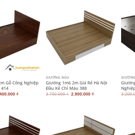
700.000 ₫.
là:
2.700.000 ₫.
là:
2.200.000 ₫.
2.200.000 ₫.
+
+
GIƯỜNG NGỦ
GIƯỜNG
m Gỗ Công Nghiệp
Giường 1m6 2m Giá Rẻ Hà Nội
Giườn
 414
Đầu Kẻ Chỉ Màu 388
Nghiệ
iá
Giá
Giá
Giá
.400.000
₫
3.700.000
₫
2.900.000
₫
3.200.
ốc
hiện
gốc
hiện
:
tại
là:
tại
900.000 ₫.
là:
3.700.000 ₫.
là:
2.400.000 ₫.
2.900.000 ₫.