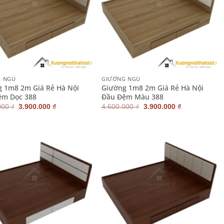
+
G NGỦ
GIƯỜNG NGỦ
 1m8 2m Giá Rẻ Hà Nội
Giường 1m8 2m Giá Rẻ Hà Nội
ệm Dọc 388
Đầu Đệm Màu 388
Giá
Giá
Giá
Giá
000
₫
3.900.000
₫
4.600.000
₫
3.900.000
₫
gốc
hiện
gốc
hiện
là:
tại
là:
tại
4.600.000 ₫.
là:
4.600.000 ₫.
là:
3.900.000 ₫.
3.900.000 ₫.