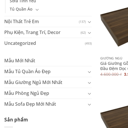
Sofa Tình Yêu
Tủ Quần Áo
Nội Thất Trẻ Em
(137)
Phụ Kiện, Trang Trí, Decor
(62)
Uncategorized
(493)
+
GIƯỜNG NGỦ
Mẫu Mới Nhất
Giá Giường G
Đầu Đệm Dọc 
Mẫu Tủ Quần Áo Đẹp
G
4.600.000
₫
3
g
Mẫu Giường Ngủ Mới Nhất
là
4.
Mẫu Phòng Ngủ Đẹp
Mẫu Sofa Đẹp Mới Nhất
Sản phẩm