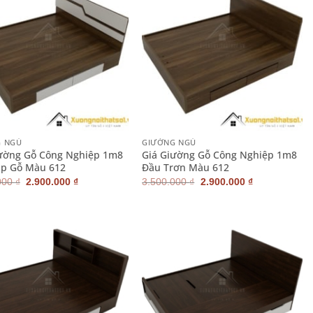
+
G NGỦ
GIƯỜNG NGỦ
ường Gỗ Công Nghiệp 1m8
Giá Giường Gỗ Công Nghiệp 1m8
áp Gỗ Màu 612
Đầu Trơn Màu 612
Giá
Giá
Giá
Giá
000
₫
2.900.000
₫
3.500.000
₫
2.900.000
₫
gốc
hiện
gốc
hiện
là:
tại
là:
tại
3.700.000 ₫.
là:
3.500.000 ₫.
là:
2.900.000 ₫.
2.900.000 ₫.