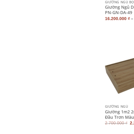
là:
tại
GIƯỜNG NGỦ BỌ
4.900.000 ₫.
là:
Giường Ngủ D
4.100.000 ₫.
PN-GN-DA-49
16.200.000
₫
+
GIƯỜNG NGỦ
Giường 1m2 2
Đầu Trơn Màu
G
2.700.000
₫
2
g
là