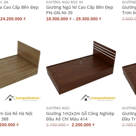
C DA
GIƯỜNG NGỦ BỌC NỈ
GIƯỜN
a Cao Cấp Bền Đẹp
Giường Ngủ Nỉ Cao Cấp Bền Đẹp
Giường
PN-GN-NI-39
Trơn 
–
–
24.200.000
₫
18.300.000
₫
29.300.000
₫
2.500.
+
+
GIƯỜNG NGỦ
GIƯỜN
m Giá Rẻ Hà Nội
Giường 1m2x2m Gỗ Công Nghiệp
Giườn
 388
Đầu Kẻ Chỉ Màu 414
Đầu T
iá
Giá
Giá
Giá
.200.000
₫
2.700.000
₫
2.200.000
₫
2.700.
ốc
hiện
gốc
hiện
:
tại
là:
tại