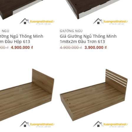
+
G NGỦ
GIƯỜNG NGỦ
iường Ngủ Thông Minh
Giá Giường Ngủ Thông Minh
m Đầu Hộp 613
1m8x2m Đầu Trơn 613
Giá
Giá
Giá
Giá
000
₫
4.900.000
₫
4.900.000
₫
3.900.000
₫
gốc
hiện
gốc
hiện
là:
tại
là:
tại
5.900.000 ₫.
là:
4.900.000 ₫.
là:
4.900.000 ₫.
3.900.000 ₫.
+