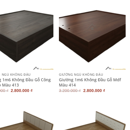
2.700.000 ₫.
là:
2.900.000 ₫.
là:
2.200.000 ₫.
2.400.000 ₫.
+
 NGỦ KHÔNG ĐẦU
GIƯỜNG NGỦ KHÔNG ĐẦU
g 1m6 Không Đầu Gỗ Công
Giường 1m6 Không Đầu Gỗ Mdf
p Màu 413
Màu 414
Giá
Giá
Giá
Giá
000
₫
2.800.000
₫
3.200.000
₫
2.800.000
₫
gốc
hiện
gốc
hiện
là:
tại
là:
tại
3.200.000 ₫.
là:
3.200.000 ₫.
là:
2.800.000 ₫.
2.800.000 ₫.