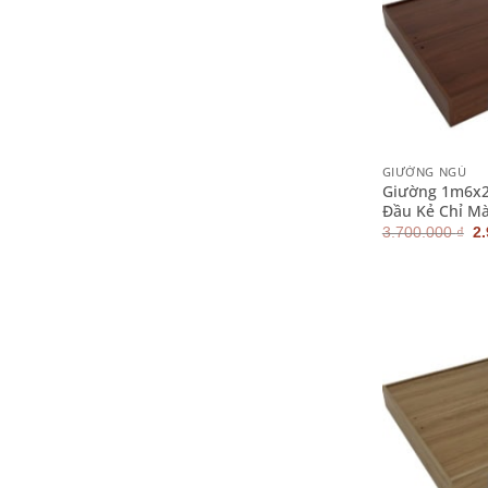
+
GIƯỜNG NGỦ
Giường 1m6x2
Đầu Kẻ Chỉ M
G
3.700.000
₫
2
g
là
3.