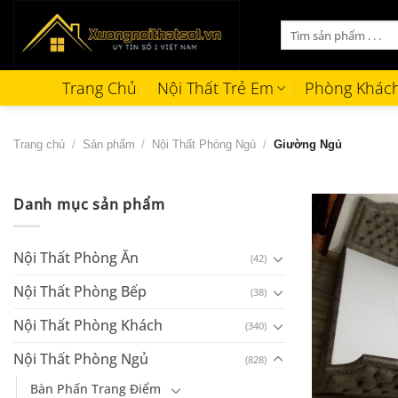
Bỏ
Tìm
qua
kiếm:
nội
dung
Trang Chủ
Nội Thất Trẻ Em
Phòng Khác
Trang chủ
/
Sản phẩm
/
Nội Thất Phòng Ngủ
/
Giường Ngủ
Danh mục sản phẩm
Nội Thất Phòng Ăn
(42)
Nội Thất Phòng Bếp
(38)
Nội Thất Phòng Khách
(340)
Nội Thất Phòng Ngủ
(828)
+
Bàn Phấn Trang Điểm