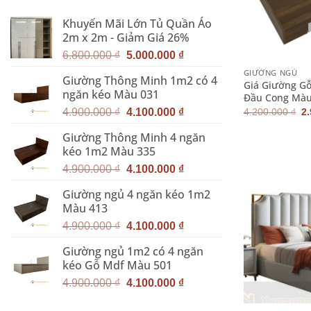
Khuyến Mãi Lớn Tủ Quần Áo
2m x 2m - Giảm Giá 26%
+
Giá
Giá
6.800.000
₫
5.000.000
₫
gốc
hiện
GIƯỜNG NGỦ
Giường Thông Minh 1m2 có 4
là:
tại
Giá Giường G
ngăn kéo Màu 031
6.800.000 ₫.
là:
Đầu Cong Màu
Giá
Giá
G
5.000.000 ₫.
4.200.000
₫
2
4.900.000
₫
4.100.000
₫
g
gốc
hiện
là
Giường Thông Minh 4 ngăn
là:
tại
4.
kéo 1m2 Màu 335
4.900.000 ₫.
là:
Giá
Giá
4.100.000 ₫.
4.900.000
₫
4.100.000
₫
gốc
hiện
Giường ngủ 4 ngăn kéo 1m2
là:
tại
Màu 413
4.900.000 ₫.
là:
Giá
Giá
4.100.000 ₫.
4.900.000
₫
4.100.000
₫
gốc
hiện
Giường ngủ 1m2 có 4 ngăn
là:
tại
kéo Gỗ Mdf Màu 501
4.900.000 ₫.
là:
Giá
Giá
4.100.000 ₫.
4.900.000
₫
4.100.000
₫
+
gốc
hiện