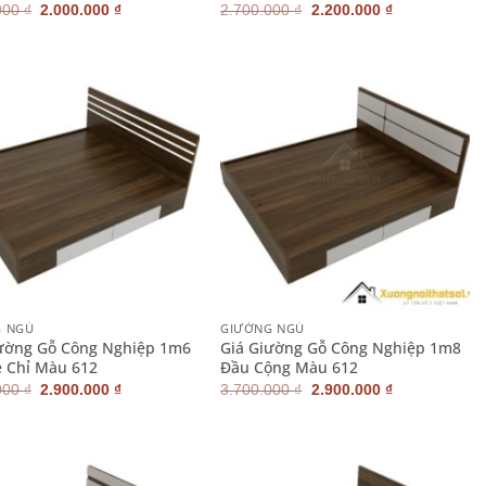
Giá
Giá
Giá
Giá
000
₫
2.000.000
₫
2.700.000
₫
2.200.000
₫
gốc
hiện
gốc
hiện
là:
tại
là:
tại
2.500.000 ₫.
là:
2.700.000 ₫.
là:
2.000.000 ₫.
2.200.000 ₫.
+
G NGỦ
GIƯỜNG NGỦ
ường Gỗ Công Nghiệp 1m6
Giá Giường Gỗ Công Nghiệp 1m8
 Chỉ Màu 612
Đầu Cộng Màu 612
Giá
Giá
Giá
Giá
000
₫
2.900.000
₫
3.700.000
₫
2.900.000
₫
gốc
hiện
gốc
hiện
là:
tại
là:
tại
3.700.000 ₫.
là:
3.700.000 ₫.
là:
2.900.000 ₫.
2.900.000 ₫.