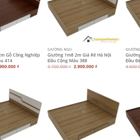
+
+
GIƯỜNG NGỦ
GIƯỜN
m Gỗ Công Nghiệp
Giường 1m8 2m Giá Rẻ Hà Nội
Giường
àu 414
Đầu Cộng Màu 388
Đầu Đ
iá
Giá
Giá
Giá
.900.000
₫
3.700.000
₫
2.900.000
₫
4.600.
ốc
hiện
gốc
hiện
:
tại
là:
tại
700.000 ₫.
là:
3.700.000 ₫.
là:
2.900.000 ₫.
2.900.000 ₫.