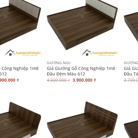
+
+
GIƯỜNG NGỦ
GIƯỜN
ỗ Công Nghiệp 1m8
Giá Giường Gỗ Công Nghiệp 1m8
Giá Gi
612
Đầu Đệm Màu 612
Đầu T
iá
Giá
Giá
Giá
.900.000
₫
4.600.000
₫
3.900.000
₫
3.700.
ốc
hiện
gốc
hiện
:
tại
là:
tại
600.000 ₫.
là:
4.600.000 ₫.
là:
3.900.000 ₫.
3.900.000 ₫.