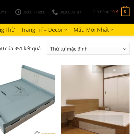
Giỏ hàng /
Email
09:00 - 19:00
0826888181
0
0
₫
g Thờ
Trang Trí – Decor
Mẫu Mới Nhất
60 của 351 kết quả
+