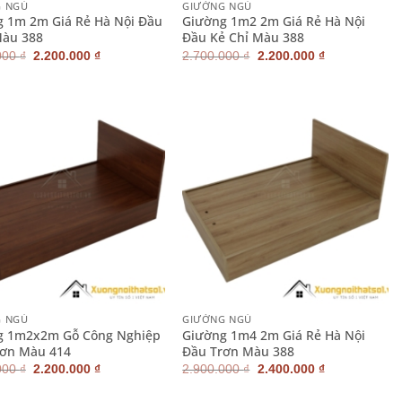
G NGỦ
GIƯỜNG NGỦ
 1m 2m Giá Rẻ Hà Nội Đầu
Giường 1m2 2m Giá Rẻ Hà Nội
Màu 388
Đầu Kẻ Chỉ Màu 388
Giá
Giá
Giá
Giá
000
₫
2.200.000
₫
2.700.000
₫
2.200.000
₫
gốc
hiện
gốc
hiện
là:
tại
là:
tại
2.500.000 ₫.
là:
2.700.000 ₫.
là:
2.200.000 ₫.
2.200.000 ₫.
+
G NGỦ
GIƯỜNG NGỦ
g 1m2x2m Gỗ Công Nghiệp
Giường 1m4 2m Giá Rẻ Hà Nội
rơn Màu 414
Đầu Trơn Màu 388
Giá
Giá
Giá
Giá
000
₫
2.200.000
₫
2.900.000
₫
2.400.000
₫
gốc
hiện
gốc
hiện
là:
tại
là:
tại