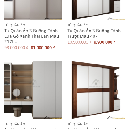
TỦ QUẦN ÁO
TỦ QUẦN ÁO
Tủ Quần Áo 3 Buồng Cánh
Tủ Quần Áo 3 Buồng Cánh
Lùa Gỗ Xanh Thái Lan Màu
Trượt Màu 407
217LU
Giá
Giá
10.500.000
₫
9.900.000
₫
gốc
hiện
Giá
Giá
96.000.000
₫
91.000.000
₫
là:
tại
gốc
hiện
10.500.000 ₫.
là:
là:
tại
9.900.
96.000.000 ₫.
là:
91.000.000 ₫.
TỦ QUẦN ÁO
TỦ QUẦN ÁO