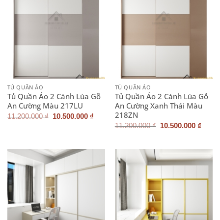
TỦ QUẦN ÁO
TỦ QUẦN ÁO
Tủ Quần Áo 2 Cánh Lùa Gỗ
Tủ Quần Áo 2 Cánh Lùa Gỗ
An Cường Màu 217LU
An Cường Xanh Thái Màu
218ZN
Giá
Giá
11.200.000
₫
10.500.000
₫
gốc
hiện
Giá
Giá
11.200.000
₫
10.500.000
₫
là:
tại
gốc
hiện
11.200.000 ₫.
là:
là:
tại
10.500.000 ₫.
11.200.000 ₫.
là:
10.50