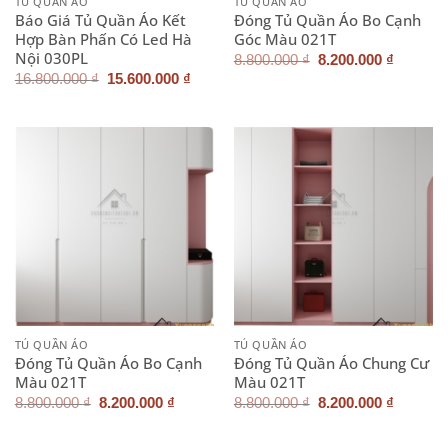
TỦ QUẦN ÁO
TỦ QUẦN ÁO
Báo Giá Tủ Quần Áo Kết
Đóng Tủ Quần Áo Bo Cạnh
Hợp Bàn Phấn Có Led Hà
Góc Màu 021T
Nội 030PL
Giá
Giá
8.800.000
₫
8.200.000
₫
gốc
hiện
Giá
Giá
16.800.000
₫
15.600.000
₫
là:
tại
gốc
hiện
8.800.000 ₫.
là:
là:
tại
8.200.0
16.800.000 ₫.
là:
15.600.000 ₫.
TỦ QUẦN ÁO
TỦ QUẦN ÁO
Đóng Tủ Quần Áo Bo Cạnh
Đóng Tủ Quần Áo Chung Cư
Màu 021T
Màu 021T
Giá
Giá
Giá
Giá
8.800.000
₫
8.200.000
₫
8.800.000
₫
8.200.000
₫
gốc
hiện
gốc
hiện
là:
tại
là:
tại
8.800.000 ₫.
là:
8.800.000 ₫.
là: