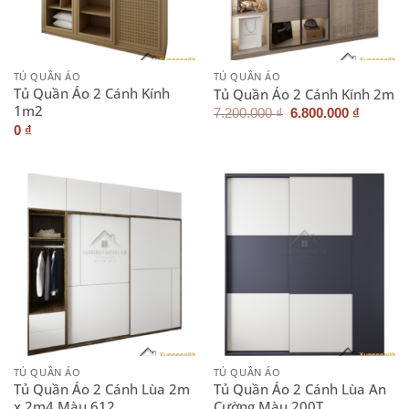
TỦ QUẦN ÁO
TỦ QUẦN ÁO
Tủ Quần Áo 2 Cánh Kính
Tủ Quần Áo 2 Cánh Kính 2m
1m2
Giá
Giá
7.200.000
₫
6.800.000
₫
gốc
hiện
0
₫
là:
tại
7.200.000 ₫.
là:
6.800.0
TỦ QUẦN ÁO
TỦ QUẦN ÁO
Tủ Quần Áo 2 Cánh Lùa 2m
Tủ Quần Áo 2 Cánh Lùa An
x 2m4 Màu 612
Cường Màu 200T