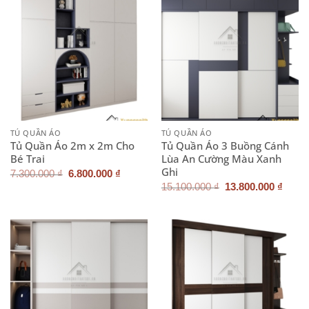
TỦ QUẦN ÁO
TỦ QUẦN ÁO
Tủ Quần Áo 2m x 2m Cho
Tủ Quần Áo 3 Buồng Cánh
Bé Trai
Lùa An Cường Màu Xanh
Ghi
Giá
Giá
7.300.000
₫
6.800.000
₫
gốc
hiện
Giá
Giá
15.100.000
₫
13.800.000
₫
là:
tại
gốc
hiện
7.300.000 ₫.
là:
là:
tại
6.800.000 ₫.
15.100.000 ₫.
là:
13.80