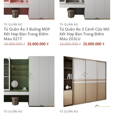
TỦ QUẦN ÁO
TỦ QUẦN ÁO
Tủ Quần Áo 3 Buồng MDF
Tủ Quần Áo 3 Cánh Cửa Mở
Kết Hợp Bàn Trang Điểm
Kết Hợp Bàn Trang Điểm
Màu 021T
Màu 203LU
Giá
Giá
Giá
Giá
16.800.000
₫
15.600.000
₫
16.800.000
₫
15.600.000
₫
gốc
hiện
gốc
hiện
là:
tại
là:
tại
16.800.000 ₫.
là:
16.800.000 ₫.
là:
15.600.000 ₫.
15.60
TỦ QUẦN ÁO
TỦ QUẦN ÁO