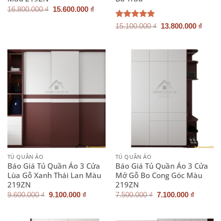
Giá
Giá
16.800.000
₫
15.600.000
₫
gốc
hiện
là:
tại
Giá
Giá
Được xếp
15.100.000
₫
13.800.000
₫
16.800.000 ₫.
là:
gốc
hiện
hạng
5.00
15.600.000 ₫.
là:
tại
5 sao
15.100.000 ₫.
là:
13.80
TỦ QUẦN ÁO
TỦ QUẦN ÁO
Báo Giá Tủ Quần Áo 3 Cửa
Báo Giá Tủ Quần Áo 3 Cửa
Lùa Gỗ Xanh Thái Lan Màu
Mở Gỗ Bo Cong Góc Màu
219ZN
219ZN
Giá
Giá
Giá
Giá
9.600.000
₫
9.100.000
₫
7.500.000
₫
7.100.000
₫
gốc
hiện
gốc
hiện
là:
tại
là:
tại
9.600.000 ₫.
là:
7.500.000 ₫.
là: