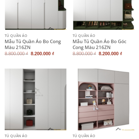
TỦ QUẦN ÁO
TỦ QUẦN ÁO
Mẫu Tủ Quần Áo Bo Cong
Mẫu Tủ Quần Áo Bo Góc
Màu 216ZN
Cong Màu 216ZN
Giá
Giá
Giá
Giá
8.800.000
₫
8.200.000
₫
8.800.000
₫
8.200.000
₫
gốc
hiện
gốc
hiện
là:
tại
là:
tại
8.800.000 ₫.
là:
8.800.000 ₫.
là:
8.200.000 ₫.
8.200.0
TỦ QUẦN ÁO
TỦ QUẦN ÁO