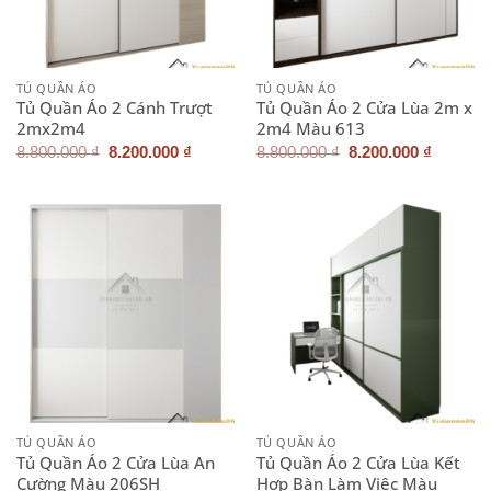
TỦ QUẦN ÁO
TỦ QUẦN ÁO
Tủ Quần Áo 2 Cánh Trượt
Tủ Quần Áo 2 Cửa Lùa 2m x
2mx2m4
2m4 Màu 613
Giá
Giá
Giá
Giá
8.800.000
₫
8.200.000
₫
8.800.000
₫
8.200.000
₫
gốc
hiện
gốc
hiện
là:
tại
là:
tại
8.800.000 ₫.
là:
8.800.000 ₫.
là:
8.200.000 ₫.
8.200.0
TỦ QUẦN ÁO
TỦ QUẦN ÁO
Tủ Quần Áo 2 Cửa Lùa An
Tủ Quần Áo 2 Cửa Lùa Kết
Cường Màu 206SH
Hợp Bàn Làm Việc Màu