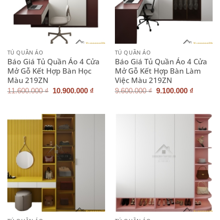
TỦ QUẦN ÁO
TỦ QUẦN ÁO
Báo Giá Tủ Quần Áo 4 Cửa
Báo Giá Tủ Quần Áo 4 Cửa
Mở Gỗ Kết Hợp Bàn Học
Mở Gỗ Kết Hợp Bàn Làm
Màu 219ZN
Việc Màu 219ZN
Giá
Giá
Giá
Giá
11.600.000
₫
10.900.000
₫
9.600.000
₫
9.100.000
₫
gốc
hiện
gốc
hiện
là:
tại
là:
tại
11.600.000 ₫.
là:
9.600.000 ₫.
là:
10.900.000 ₫.
9.100.0