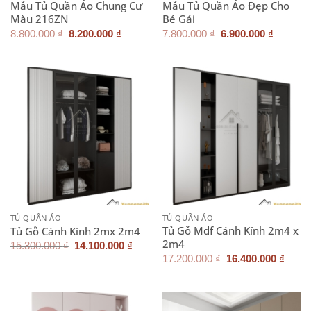
Mẫu Tủ Quần Áo Chung Cư
Mẫu Tủ Quần Áo Đẹp Cho
Màu 216ZN
Bé Gái
Giá
Giá
Giá
Giá
8.800.000
₫
8.200.000
₫
7.800.000
₫
6.900.000
₫
gốc
hiện
gốc
hiện
là:
tại
là:
tại
8.800.000 ₫.
là:
7.800.000 ₫.
là:
8.200.000 ₫.
6.900.0
TỦ QUẦN ÁO
TỦ QUẦN ÁO
Tủ Gỗ Mdf Cánh Kính 2m4 x
Tủ Gỗ Cánh Kính 2mx 2m4
2m4
Giá
Giá
15.300.000
₫
14.100.000
₫
gốc
hiện
Giá
Giá
17.200.000
₫
16.400.000
₫
là:
tại
gốc
hiện
15.300.000 ₫.
là:
là:
tại
14.100.000 ₫.
17.200.000 ₫.
là:
16.40