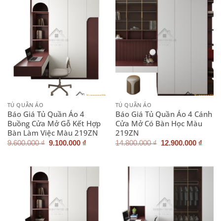
9.100.000 ₫.
7.100.0
TỦ QUẦN ÁO
TỦ QUẦN ÁO
Báo Giá Tủ Quần Áo 4
Báo Giá Tủ Quần Áo 4 Cánh
Buồng Cửa Mở Gỗ Kết Hợp
Cửa Mở Có Bàn Học Màu
Bàn Làm Việc Màu 219ZN
219ZN
Giá
Giá
Giá
Giá
9.600.000
₫
9.100.000
₫
14.800.000
₫
12.900.000
₫
gốc
hiện
gốc
hiện
là:
tại
là:
tại
9.600.000 ₫.
là:
14.800.000 ₫.
là:
9.100.000 ₫.
12.90