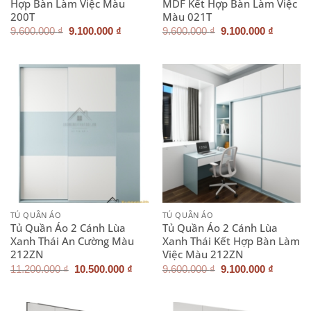
Hợp Bàn Làm Việc Màu
MDF Kết Hợp Bàn Làm Việc
200T
Màu 021T
Giá
Giá
Giá
Giá
9.600.000
₫
9.100.000
₫
9.600.000
₫
9.100.000
₫
gốc
hiện
gốc
hiện
là:
tại
là:
tại
9.600.000 ₫.
là:
9.600.000 ₫.
là:
9.100.000 ₫.
9.100.0
TỦ QUẦN ÁO
TỦ QUẦN ÁO
Tủ Quần Áo 2 Cánh Lùa
Tủ Quần Áo 2 Cánh Lùa
Xanh Thái An Cường Màu
Xanh Thái Kết Hợp Bàn Làm
212ZN
Việc Màu 212ZN
Giá
Giá
Giá
Giá
11.200.000
₫
10.500.000
₫
9.600.000
₫
9.100.000
₫
gốc
hiện
gốc
hiện
là:
tại
là:
tại
11.200.000 ₫.
là:
9.600.000 ₫.
là:
10.500.000 ₫.
9.100.0