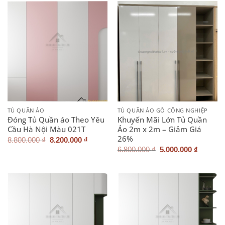
8.200.000 ₫.
8.200.0
TỦ QUẦN ÁO
TỦ QUẦN ÁO GỖ CÔNG NGHIỆP
Đóng Tủ Quần áo Theo Yêu
Khuyến Mãi Lớn Tủ Quần
Cầu Hà Nội Màu 021T
Áo 2m x 2m – Giảm Giá
26%
Giá
Giá
8.800.000
₫
8.200.000
₫
gốc
hiện
Giá
Giá
6.800.000
₫
5.000.000
₫
là:
tại
gốc
hiện
8.800.000 ₫.
là:
là:
tại
8.200.000 ₫.
6.800.000 ₫.
là:
5.000.0