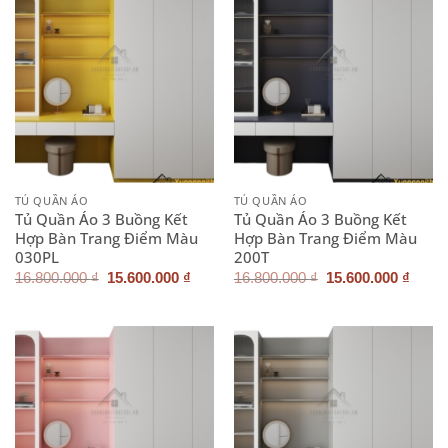
TỦ QUẦN ÁO
TỦ QUẦN ÁO
Tủ Quần Áo 3 Buồng Kết
Tủ Quần Áo 3 Buồng Kết
Hợp Bàn Trang Điểm Màu
Hợp Bàn Trang Điểm Màu
030PL
200T
Giá
Giá
Giá
Giá
16.800.000
₫
15.600.000
₫
16.800.000
₫
15.600.000
₫
gốc
hiện
gốc
hiện
là:
tại
là:
tại
16.800.000 ₫.
là:
16.800.000 ₫.
là:
15.600.000 ₫.
15.60