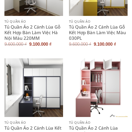
TỦ QUẦN ÁO
TỦ QUẦN ÁO
Tủ Quần Áo 2 Cánh Lùa Gỗ
Tủ Quần Áo 2 Cánh Lùa Gỗ
Kết Hợp Bàn Làm Việc Hà
Kết Hợp Bàn Làm Việc Màu
Nội Màu 220MM
030PL
Giá
Giá
Giá
Giá
9.600.000
₫
9.100.000
₫
9.600.000
₫
9.100.000
₫
gốc
hiện
gốc
hiện
là:
tại
là:
tại
9.600.000 ₫.
là:
9.600.000 ₫.
là:
9.100.000 ₫.
9.100.0
TỦ QUẦN ÁO
TỦ QUẦN ÁO
Tủ Quần Áo 2 Cánh Lùa Kết
Tủ Quần Áo 2 Cánh Lùa