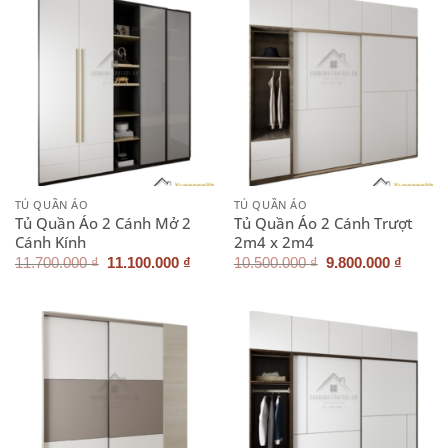
TỦ QUẦN ÁO
TỦ QUẦN ÁO
Tủ Quần Áo 2 Cánh Mở 2
Tủ Quần Áo 2 Cánh Trượt
Cánh Kính
2m4 x 2m4
Giá
Giá
Giá
Giá
11.700.000
₫
11.100.000
₫
10.500.000
₫
9.800.000
₫
gốc
hiện
gốc
hiện
là:
tại
là:
tại
11.700.000 ₫.
là:
10.500.000 ₫.
là:
11.100.000 ₫.
9.800.