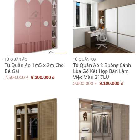
TỦ QUẦN ÁO
TỦ QUẦN ÁO
Tủ Quần Áo 1m5 x 2m Cho
Tủ Quần Áo 2 Buồng Cánh
Bé Gái
Lùa Gỗ Kết Hợp Bàn Làm
Việc Màu 217LU
Giá
Giá
7.500.000
₫
6.300.000
₫
gốc
hiện
Giá
Giá
9.600.000
₫
9.100.000
₫
là:
tại
gốc
hiện
7.500.000 ₫.
là:
là:
tại
6.300.000 ₫.
9.600.000 ₫.
là:
9.100.0