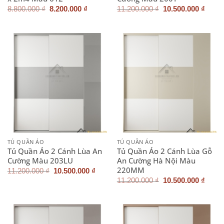
Giá
Giá
Giá
Giá
8.800.000
₫
8.200.000
₫
11.200.000
₫
10.500.000
₫
gốc
hiện
gốc
hiện
là:
tại
là:
tại
8.800.000 ₫.
là:
11.200.000 ₫.
là:
8.200.000 ₫.
10.50
TỦ QUẦN ÁO
TỦ QUẦN ÁO
Tủ Quần Áo 2 Cánh Lùa An
Tủ Quần Áo 2 Cánh Lùa Gỗ
Cường Màu 203LU
An Cường Hà Nội Màu
220MM
Giá
Giá
11.200.000
₫
10.500.000
₫
gốc
hiện
Giá
Giá
11.200.000
₫
10.500.000
₫
là:
tại
gốc
hiện
11.200.000 ₫.
là:
là:
tại
10.500.000 ₫.
11.200.000 ₫.
là:
10.50