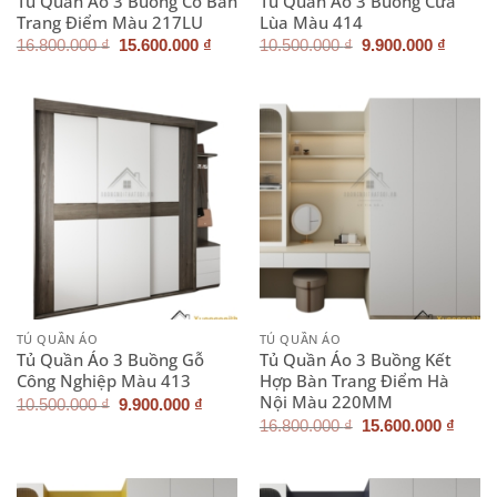
Tủ Quần Áo 3 Buồng Có Bàn
Tủ Quần Áo 3 Buồng Cửa
Trang Điểm Màu 217LU
Lùa Màu 414
Giá
Giá
Giá
Giá
16.800.000
₫
15.600.000
₫
10.500.000
₫
9.900.000
₫
gốc
hiện
gốc
hiện
là:
tại
là:
tại
16.800.000 ₫.
là:
10.500.000 ₫.
là:
15.600.000 ₫.
9.900.
TỦ QUẦN ÁO
TỦ QUẦN ÁO
Tủ Quần Áo 3 Buồng Gỗ
Tủ Quần Áo 3 Buồng Kết
Công Nghiệp Màu 413
Hợp Bàn Trang Điểm Hà
Nội Màu 220MM
Giá
Giá
10.500.000
₫
9.900.000
₫
gốc
hiện
Giá
Giá
16.800.000
₫
15.600.000
₫
là:
tại
gốc
hiện
10.500.000 ₫.
là:
là:
tại
9.900.000 ₫.
16.800.000 ₫.
là:
15.60