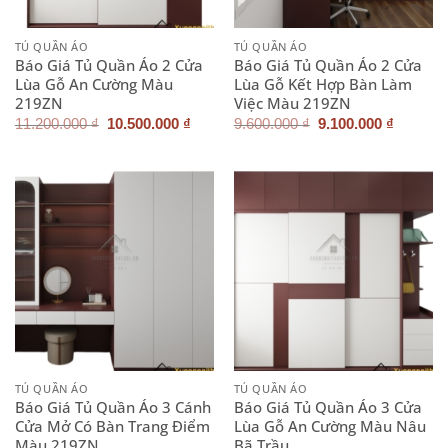
TỦ QUẦN ÁO
TỦ QUẦN ÁO
Báo Giá Tủ Quần Áo 2 Cửa
Báo Giá Tủ Quần Áo 2 Cửa
Lùa Gỗ An Cường Màu
Lùa Gỗ Kết Hợp Bàn Làm
219ZN
Việc Màu 219ZN
Giá
Giá
Giá
Giá
11.200.000
₫
10.500.000
₫
9.600.000
₫
9.100.000
₫
gốc
hiện
gốc
hiện
là:
tại
là:
tại
11.200.000 ₫.
là:
9.600.000 ₫.
là:
10.500.000 ₫.
9.100.0
TỦ QUẦN ÁO
TỦ QUẦN ÁO
Báo Giá Tủ Quần Áo 3 Cánh
Báo Giá Tủ Quần Áo 3 Cửa
Cửa Mở Có Bàn Trang Điểm
Lùa Gỗ An Cường Màu Nâu
Màu 219ZN
Bã Trầu