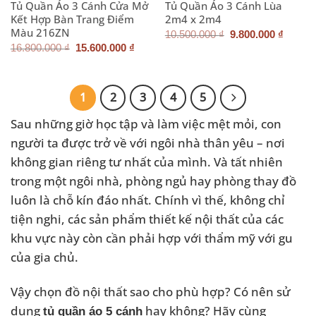
Tủ Quần Áo 3 Cánh Cửa Mở
Tủ Quần Áo 3 Cánh Lùa
Kết Hợp Bàn Trang Điểm
2m4 x 2m4
Màu 216ZN
Giá
Giá
10.500.000
₫
9.800.000
₫
gốc
hiện
Giá
Giá
16.800.000
₫
15.600.000
₫
là:
tại
gốc
hiện
10.500.000 ₫.
là:
là:
tại
9.800.
16.800.000 ₫.
là:
15.600.000 ₫.
1
2
3
4
5
Sau những giờ học tập và làm việc mệt mỏi, con
người ta được trở về với ngôi nhà thân yêu – nơi
không gian riêng tư nhất của mình. Và tất nhiên
trong một ngôi nhà, phòng ngủ hay phòng thay đồ
luôn là chỗ kín đáo nhất. Chính vì thế, không chỉ
tiện nghi, các sản phẩm thiết kế nội thất của các
khu vực này còn cần phải hợp với thẩm mỹ với gu
của gia chủ.
Vậy chọn đồ nội thất sao cho phù hợp? Có nên sử
dụng
hay không? Hãy cùng
tủ quần áo 5 cánh