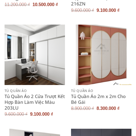
216ZN
Giá
Giá
11.200.000
₫
10.500.000
₫
gốc
hiện
Giá
Giá
9.600.000
₫
9.100.000
₫
là:
tại
gốc
hiện
11.200.000 ₫.
là:
là:
tại
10.500.000 ₫.
9.600.000 ₫.
là:
9.100.0
TỦ QUẦN ÁO
TỦ QUẦN ÁO
Tủ Quần Áo 2 Cửa Trượt Kết
Tủ Quần Áo 2m x 2m Cho
Hợp Bàn Làm Việc Màu
Bé Gái
203LU
Giá
Giá
8.900.000
₫
8.300.000
₫
gốc
hiện
Giá
Giá
9.600.000
₫
9.100.000
₫
là:
tại
gốc
hiện
8.900.000 ₫.
là:
là:
tại
8.300.0
9.600.000 ₫.
là:
9.100.000 ₫.