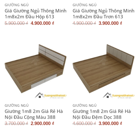
GIƯỜNG NGỦ
GIƯỜNG NGỦ
Giá Giường Ngủ Thông Minh
Giá Giường Ngủ Thông Minh
1m8x2m Đầu Hộp 613
1m8x2m Đầu Trơn 613
Giá
Giá
Giá
Giá
5.900.000
₫
4.900.000
₫
4.900.000
₫
3.900.000
₫
gốc
hiện
gốc
hiện
là:
tại
là:
tại
5.900.000 ₫.
là:
4.900.000 ₫.
là:
4.900.000 ₫.
3.900.0
GIƯỜNG NGỦ
GIƯỜNG NGỦ
Giường 1m8 2m Giá Rẻ Hà
Giường 1m8 2m Giá Rẻ Hà
Nội Đầu Cộng Màu 388
Nội Đầu Đệm Dọc 388
Giá
Giá
Giá
Giá
3.700.000
₫
2.900.000
₫
4.600.000
₫
3.900.000
₫
gốc
hiện
gốc
hiện
là:
tại
là:
tại
3.700.000 ₫.
là:
4.600.000 ₫.
là: