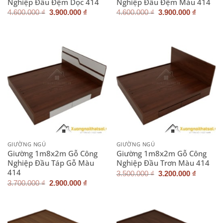
Nghiệp Đầu Đệm Dọc 414
Nghiệp Đầu Đệm Màu 414
Giá
Giá
Giá
Giá
4.600.000
₫
3.900.000
₫
4.600.000
₫
3.900.000
₫
gốc
hiện
gốc
hiện
là:
tại
là:
tại
4.600.000 ₫.
là:
4.600.000 ₫.
là:
3.900.000 ₫.
3.900.0
GIƯỜNG NGỦ
GIƯỜNG NGỦ
Giường 1m8x2m Gỗ Công
Giường 1m8x2m Gỗ Công
Nghiệp Đầu Táp Gỗ Màu
Nghiệp Đầu Trơn Màu 414
414
Giá
Giá
3.500.000
₫
3.200.000
₫
gốc
hiện
Giá
Giá
3.700.000
₫
2.900.000
₫
là:
tại
gốc
hiện
3.500.000 ₫.
là:
là:
tại
3.200.0
3.700.000 ₫.
là:
2.900.000 ₫.