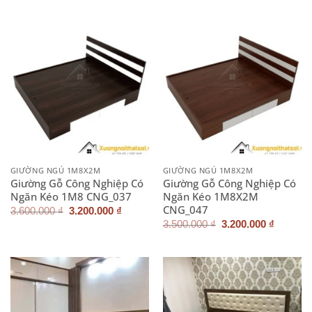
là:
tại
3.500.000 ₫.
là:
3.200.000 ₫.
GIƯỜNG NGỦ 1M8X2M
GIƯỜNG NGỦ 1M8X2M
Giường Gỗ Công Nghiệp Có
Giường Gỗ Công Nghiệp Có
Ngăn Kéo 1M8 CNG_037
Ngăn Kéo 1M8X2M
CNG_047
Giá
Giá
3.600.000
₫
3.200.000
₫
gốc
hiện
Giá
Giá
3.500.000
₫
3.200.000
₫
là:
tại
gốc
hiện
3.600.000 ₫.
là:
là:
tại
3.200.000 ₫.
3.500.000 ₫.
là:
3.200.0