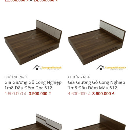
là:
tại
3.700.000 ₫.
là:
2.900.0
GIƯỜNG NGỦ
GIƯỜNG NGỦ
Giá Giường Gỗ Công Nghiệp
Giá Giường Gỗ Công Nghiệp
1m8 Đầu Đệm Dọc 612
1m8 Đầu Đệm Màu 612
Giá
Giá
Giá
Giá
4.600.000
₫
3.900.000
₫
4.600.000
₫
3.900.000
₫
gốc
hiện
gốc
hiện
là:
tại
là:
tại
4.600.000 ₫.
là:
4.600.000 ₫.
là:
3.900.000 ₫.
3.900.0