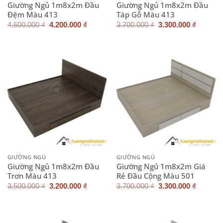
Giường Ngủ 1m8x2m Đầu
Giường Ngủ 1m8x2m Đầu
Đệm Màu 413
Táp Gỗ Màu 413
Giá
Giá
Giá
Giá
4.600.000
₫
4.200.000
₫
3.700.000
₫
3.300.000
₫
gốc
hiện
gốc
hiện
là:
tại
là:
tại
4.600.000 ₫.
là:
3.700.000 ₫.
là:
4.200.000 ₫.
3.300.0
GIƯỜNG NGỦ
GIƯỜNG NGỦ
Giường Ngủ 1m8x2m Đầu
Giường Ngủ 1m8x2m Giá
Trơn Màu 413
Rẻ Đầu Cộng Màu 501
Giá
Giá
Giá
Giá
3.500.000
₫
3.200.000
₫
3.700.000
₫
3.300.000
₫
gốc
hiện
gốc
hiện
là:
tại
là:
tại
3.500.000 ₫.
là:
3.700.000 ₫.
là:
3.200.000 ₫.
3.300.0