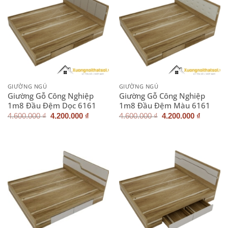
GIƯỜNG NGỦ
GIƯỜNG NGỦ
Giường Gỗ Công Nghiệp
Giường Gỗ Công Nghiệp
1m8 Đầu Đệm Dọc 6161
1m8 Đầu Đệm Màu 6161
Giá
Giá
Giá
Giá
4.600.000
₫
4.200.000
₫
4.600.000
₫
4.200.000
₫
gốc
hiện
gốc
hiện
là:
tại
là:
tại
4.600.000 ₫.
là:
4.600.000 ₫.
là:
4.200.000 ₫.
4.200.0