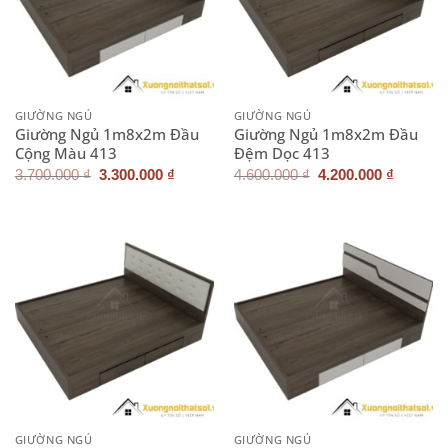
GIƯỜNG NGỦ
GIƯỜNG NGỦ
Giường Ngủ 1m8x2m Đầu
Giường Ngủ 1m8x2m Đầu
Cộng Màu 413
Đệm Dọc 413
Giá
Giá
Giá
Giá
3.700.000
₫
3.300.000
₫
4.600.000
₫
4.200.000
₫
gốc
hiện
gốc
hiện
là:
tại
là:
tại
3.700.000 ₫.
là:
4.600.000 ₫.
là:
3.300.000 ₫.
4.200.0
GIƯỜNG NGỦ
GIƯỜNG NGỦ