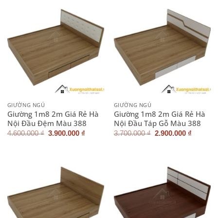
2.900.000 ₫.
3.900.0
GIƯỜNG NGỦ
GIƯỜNG NGỦ
Giường 1m8 2m Giá Rẻ Hà
Giường 1m8 2m Giá Rẻ Hà
Nội Đầu Đệm Màu 388
Nội Đầu Táp Gỗ Màu 388
Giá
Giá
Giá
Giá
4.600.000
₫
3.900.000
₫
3.700.000
₫
2.900.000
₫
gốc
hiện
gốc
hiện
là:
tại
là:
tại
4.600.000 ₫.
là:
3.700.000 ₫.
là:
3.900.000 ₫.
2.900.0