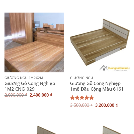
gốc
hiện
gốc
hiện
là:
tại
là:
tại
2.900.000 ₫.
là:
2.900.000 ₫.
là:
2.400.000 ₫.
2.400.0
GIƯỜNG NGỦ 1M2X2M
GIƯỜNG NGỦ
Giường Gỗ Công Nghiệp
Giường Gỗ Công Nghiệp
1M2 CNG_029
1m8 Đầu Cộng Màu 6161
Giá
Giá
2.900.000
₫
2.400.000
₫
gốc
hiện
là:
tại
Giá
Giá
Được xếp
3.500.000
₫
3.200.000
₫
2.900.000 ₫.
là:
gốc
hiện
hạng
5.00
2.400.000 ₫.
là:
tại
5 sao
3.500.000 ₫.
là:
3.200.0