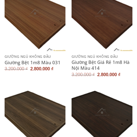
GIƯỜNG NGỦ KHÔNG ĐẦU
GIƯỜNG NGỦ KHÔNG ĐẦU
Giường Bệt Giá Rẻ 1m8 Hà
Giường Bệt 1m8 Màu 031
Nội Màu 414
Giá
Giá
3.200.000
₫
2.800.000
₫
gốc
hiện
Giá
Giá
3.200.000
₫
2.800.000
₫
là:
tại
gốc
hiện
3.200.000 ₫.
là:
là:
tại
2.800.000 ₫.
3.200.000 ₫.
là:
2.800.0