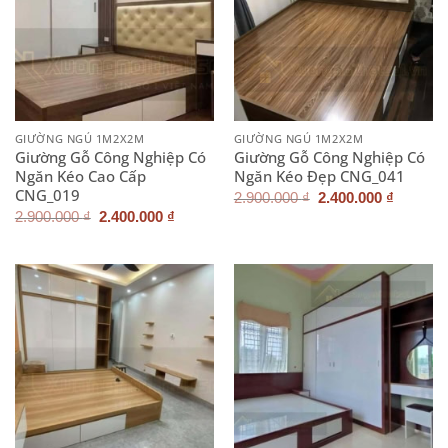
GIƯỜNG NGỦ 1M2X2M
GIƯỜNG NGỦ 1M2X2M
Giường Gỗ Công Nghiệp Có
Giường Gỗ Công Nghiệp Có
Ngăn Kéo Cao Cấp
Ngăn Kéo Đẹp CNG_041
CNG_019
Giá
Giá
2.900.000
₫
2.400.000
₫
gốc
hiện
Giá
Giá
2.900.000
₫
2.400.000
₫
là:
tại
gốc
hiện
2.900.000 ₫.
là:
là:
tại
2.400.0
2.900.000 ₫.
là:
2.400.000 ₫.