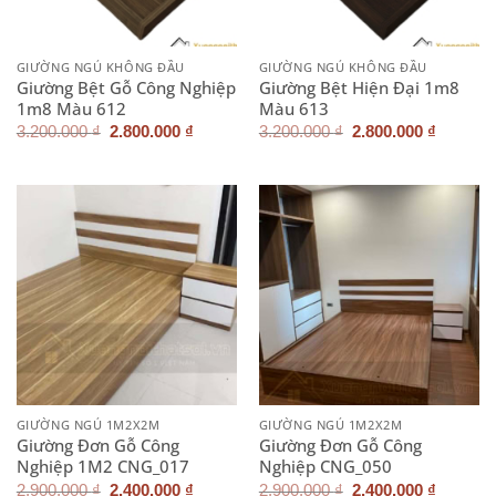
GIƯỜNG NGỦ KHÔNG ĐẦU
GIƯỜNG NGỦ KHÔNG ĐẦU
Giường Bệt Gỗ Công Nghiệp
Giường Bệt Hiện Đại 1m8
1m8 Màu 612
Màu 613
Giá
Giá
Giá
Giá
3.200.000
₫
2.800.000
₫
3.200.000
₫
2.800.000
₫
gốc
hiện
gốc
hiện
là:
tại
là:
tại
3.200.000 ₫.
là:
3.200.000 ₫.
là:
2.800.000 ₫.
2.800.0
GIƯỜNG NGỦ 1M2X2M
GIƯỜNG NGỦ 1M2X2M
Giường Đơn Gỗ Công
Giường Đơn Gỗ Công
Nghiệp 1M2 CNG_017
Nghiệp CNG_050
Giá
Giá
Giá
Giá
2.900.000
₫
2.400.000
₫
2.900.000
₫
2.400.000
₫