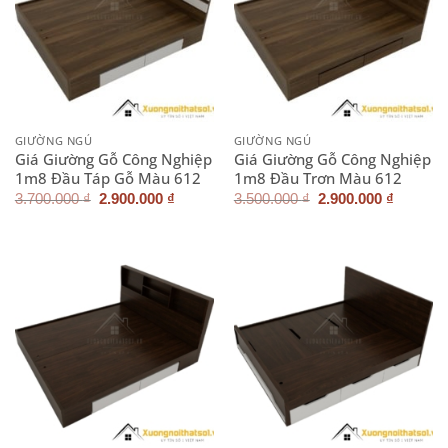
GIƯỜNG NGỦ
GIƯỜNG NGỦ
Giá Giường Gỗ Công Nghiệp
Giá Giường Gỗ Công Nghiệp
1m8 Đầu Táp Gỗ Màu 612
1m8 Đầu Trơn Màu 612
Giá
Giá
Giá
Giá
3.700.000
₫
2.900.000
₫
3.500.000
₫
2.900.000
₫
gốc
hiện
gốc
hiện
là:
tại
là:
tại
3.700.000 ₫.
là:
3.500.000 ₫.
là:
2.900.000 ₫.
2.900.0