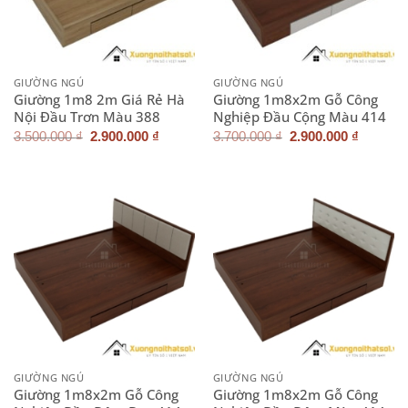
GIƯỜNG NGỦ
GIƯỜNG NGỦ
Giường 1m8 2m Giá Rẻ Hà
Giường 1m8x2m Gỗ Công
Nội Đầu Trơn Màu 388
Nghiệp Đầu Cộng Màu 414
Giá
Giá
Giá
Giá
3.500.000
₫
2.900.000
₫
3.700.000
₫
2.900.000
₫
gốc
hiện
gốc
hiện
là:
tại
là:
tại
3.500.000 ₫.
là:
3.700.000 ₫.
là:
2.900.000 ₫.
2.900.0
GIƯỜNG NGỦ
GIƯỜNG NGỦ
Giường 1m8x2m Gỗ Công
Giường 1m8x2m Gỗ Công