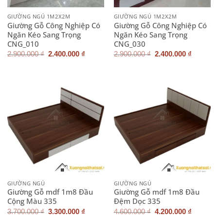
GIƯỜNG NGỦ 1M2X2M
GIƯỜNG NGỦ 1M2X2M
Giường Gỗ Công Nghiệp Có
Giường Gỗ Công Nghiệp Có
Ngăn Kéo Sang Trọng
Ngăn Kéo Sang Trọng
CNG_010
CNG_030
Giá
Giá
Giá
Giá
2.900.000
₫
2.400.000
₫
2.900.000
₫
2.400.000
₫
gốc
hiện
gốc
hiện
là:
tại
là:
tại
2.900.000 ₫.
là:
2.900.000 ₫.
là:
2.400.000 ₫.
2.400.0
GIƯỜNG NGỦ
GIƯỜNG NGỦ
Giường Gỗ mdf 1m8 Đầu
Giường Gỗ mdf 1m8 Đầu
Cộng Màu 335
Đệm Dọc 335
Giá
Giá
Giá
Giá
3.700.000
₫
3.300.000
₫
4.600.000
₫
4.200.000
₫
gốc
hiện
gốc
hiện