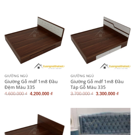
là:
tại
là:
tại
3.700.000 ₫.
là:
4.600.000 ₫.
là:
3.300.000 ₫.
4.200.0
GIƯỜNG NGỦ
GIƯỜNG NGỦ
Giường Gỗ mdf 1m8 Đầu
Giường Gỗ mdf 1m8 Đầu
Đệm Màu 335
Táp Gỗ Màu 335
Giá
Giá
Giá
Giá
4.600.000
₫
4.200.000
₫
3.700.000
₫
3.300.000
₫
gốc
hiện
gốc
hiện
là:
tại
là:
tại
4.600.000 ₫.
là:
3.700.000 ₫.
là:
4.200.000 ₫.
3.300.0