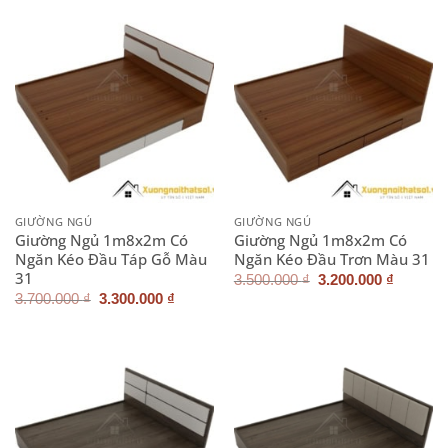
3.200.0
GIƯỜNG NGỦ
GIƯỜNG NGỦ
Giường Ngủ 1m8x2m Có
Giường Ngủ 1m8x2m Có
Ngăn Kéo Đầu Táp Gỗ Màu
Ngăn Kéo Đầu Trơn Màu 31
31
Giá
Giá
3.500.000
₫
3.200.000
₫
gốc
hiện
Giá
Giá
3.700.000
₫
3.300.000
₫
là:
tại
gốc
hiện
3.500.000 ₫.
là:
là:
tại
3.200.0
3.700.000 ₫.
là:
3.300.000 ₫.