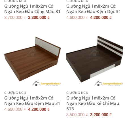
GIƯỜNG NGỦ
GIƯỜNG NGỦ
Giường Ngủ 1m8x2m Có
Giường Ngủ 1m8x2m Có
Ngăn Kéo Đầu Cộng Màu 31
Ngăn Kéo Đầu Đệm Dọc 31
Giá
Giá
Giá
Giá
3.700.000
₫
3.300.000
₫
4.600.000
₫
4.200.000
₫
gốc
hiện
gốc
hiện
là:
tại
là:
tại
3.700.000 ₫.
là:
4.600.000 ₫.
là:
3.300.000 ₫.
4.200.0
GIƯỜNG NGỦ
GIƯỜNG NGỦ
Giường Ngủ 1m8x2m Có
Giường Ngủ 1m8x2m Có
Ngăn Kéo Đầu Đệm Màu 31
Ngăn Kéo Đầu Kẻ Chỉ Màu
613
Giá
Giá
4.600.000
₫
4.200.000
₫
gốc
hiện
Giá
Giá
3.500.000
₫
3.200.000
₫
là:
tại
gốc
hiện
4.600.000 ₫.
là:
là:
tại
4.200.000 ₫.
3.500.000 ₫.
là: