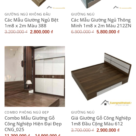
GIƯỜNG NGỦ KHÔNG ĐẦU
GIƯỜNG NGỦ
Các Mẫu Giường Ngủ Bệt
Các Mẫu Giường Ngủ Thông
1m8 x 2m Màu 388
Minh 1m8 x 2m Màu 212ZN
Giá
Giá
Giá
Giá
3.200.000
₫
2.800.000
₫
6.900.000
₫
5.800.000
₫
gốc
hiện
gốc
hiện
là:
tại
là:
tại
3.200.000 ₫.
là:
6.900.000 ₫.
là:
2.800.000 ₫.
5.800.0
COMBO PHÒNG NGỦ ĐẸP
GIƯỜNG NGỦ
Combo Mẫu Giường Gỗ
Giá Giường Gỗ Công Nghiệp
Công Nghiệp Hiện Đại Đẹp
1m8 Đầu Cộng Màu 612
CNG_025
Giá
Giá
3.700.000
₫
2.900.000
₫
gốc
hiện
–
11.300.000
₫
14.900.000
₫