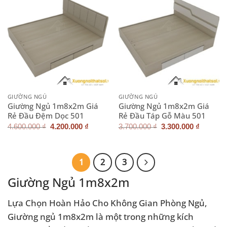
GIƯỜNG NGỦ
GIƯỜNG NGỦ
Giường Ngủ 1m8x2m Giá
Giường Ngủ 1m8x2m Giá
Rẻ Đầu Đệm Dọc 501
Rẻ Đầu Táp Gỗ Màu 501
Giá
Giá
Giá
Giá
4.600.000
₫
4.200.000
₫
3.700.000
₫
3.300.000
₫
gốc
hiện
gốc
hiện
là:
tại
là:
tại
4.600.000 ₫.
là:
3.700.000 ₫.
là:
4.200.000 ₫.
3.300.0
1
2
3
Giường Ngủ 1m8x2m
Lựa Chọn Hoàn Hảo Cho Không Gian Phòng Ngủ,
Giường ngủ 1m8x2m là một trong những kích