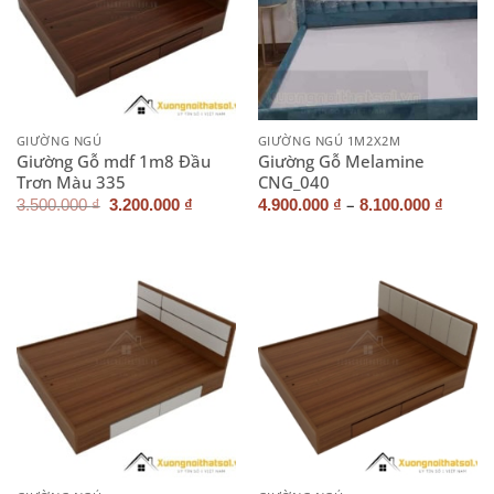
GIƯỜNG NGỦ
GIƯỜNG NGỦ 1M2X2M
Giường Gỗ mdf 1m8 Đầu
Giường Gỗ Melamine
Trơn Màu 335
CNG_040
Giá
Giá
–
3.500.000
₫
3.200.000
₫
4.900.000
₫
8.100.000
₫
gốc
hiện
là:
tại
3.500.000 ₫.
là:
3.200.000 ₫.