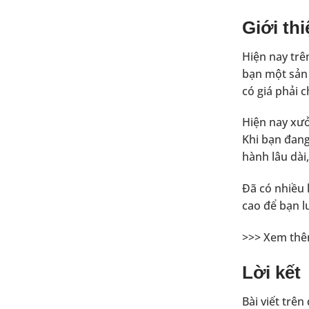
Giới th
Hiện nay trê
bạn một sản 
có giá phải 
Hiện nay xưở
Khi bạn đang
hành lâu dài
Đã có nhiều 
cao để bạn l
>>> Xem th
Lời kết
Bài viết trê