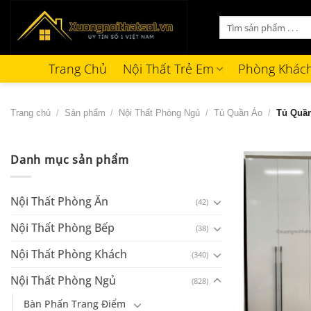
Bỏ
Tìm
qua
kiếm:
nội
dung
Trang Chủ
Nội Thất Trẻ Em
Phòng Khác
Trang chủ
/
Sản phẩm
/
Nội Thất Phòng Ngủ
/
Tủ Quần Áo
/
Tủ Quần
Danh mục sản phẩm
Nội Thất Phòng Ăn
(42)
Nội Thất Phòng Bếp
(38)
Nội Thất Phòng Khách
(340)
Nội Thất Phòng Ngủ
(828)
+
Bàn Phấn Trang Điểm