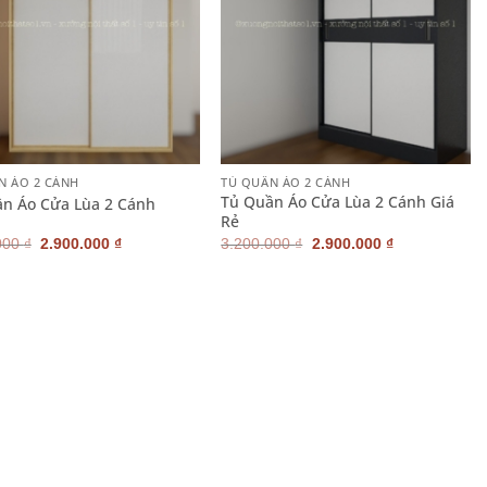
+
N ÁO 2 CÁNH
TỦ QUẦN ÁO 2 CÁNH
Tủ Quần Áo Cửa Lùa 2 Cánh Giá
n Áo Cửa Lùa 2 Cánh
Rẻ
Giá
Giá
Giá
Giá
000
₫
2.900.000
₫
3.200.000
₫
2.900.000
₫
gốc
hiện
gốc
hiện
là:
tại
là:
tại
3.200.000 ₫.
là:
3.200.000 ₫.
là:
2.900.000 ₫.
2.900.000 ₫.