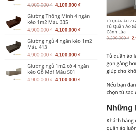
Giá
Giá
5.000.000 ₫.
4.900.000
₫
4.100.000
₫
gốc
hiện
+
Giường Thông Minh 4 ngăn
là:
tại
TỦ QUẦN ÁO 2 
kéo 1m2 Màu 335
4.900.000 ₫.
là:
Tủ Quần Áo G
Giá
Giá
4.100.000 ₫.
4.900.000
₫
4.100.000
₫
Cánh Lùa
gốc
hiện
G
3.200.000
₫
2
Giường ngủ 4 ngăn kéo 1m2
g
là:
tại
là
Màu 413
4.900.000 ₫.
là:
3.
Giá
Giá
4.100.000 ₫.
4.900.000
₫
4.100.000
₫
Tủ quần áo l
gốc
hiện
gọn gàng hơn
Giường ngủ 1m2 có 4 ngăn
là:
tại
giúp cho khô
kéo Gỗ Mdf Màu 501
4.900.000 ₫.
là:
Giá
Giá
4.100.000 ₫.
4.900.000
₫
4.100.000
₫
Nếu bạn đan
gốc
hiện
là:
tại
chọn tủ sao
4.900.000 ₫.
là:
4.100.000 ₫.
Những l
Khách hàng c
quần áo luôn