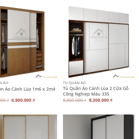
là:
tại
là:
tại
7.300.000 ₫.
là:
3.200.000 ₫.
là:
6.900.000 ₫.
2.900.000 ₫.
+
N ÁO
TỦ QUẦN ÁO
Tủ Quần Áo Cánh Lùa 2 Cửa Gỗ
ần Áo Cánh Lùa 1m6 x 2m4
Công Nghiẹp Màu 335
Giá
Giá
Giá
Giá
000
₫
6.900.000
₫
8.800.000
₫
8.200.000
₫
gốc
hiện
gốc
hiện
là:
tại
là:
tại
7.300.000 ₫.
là:
8.800.000 ₫.
là:
6.900.000 ₫.
8.200.000 ₫.