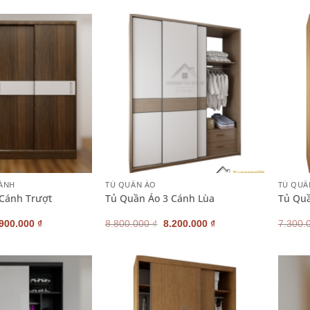
:
tại
là:
tại
200.000 ₫.
là:
3.100.000 ₫.
là:
2.900.000 ₫.
2.800.000 ₫.
+
+
CÁNH
TỦ QUẦN ÁO
TỦ QUẦ
 Cánh Trượt
Tủ Quần Áo 3 Cánh Lùa
Tủ Qu
iá
Giá
Giá
Giá
.900.000
₫
8.800.000
₫
8.200.000
₫
7.300.
ốc
hiện
gốc
hiện
:
tại
là:
tại
200.000 ₫.
là:
8.800.000 ₫.
là:
2.900.000 ₫.
8.200.000 ₫.