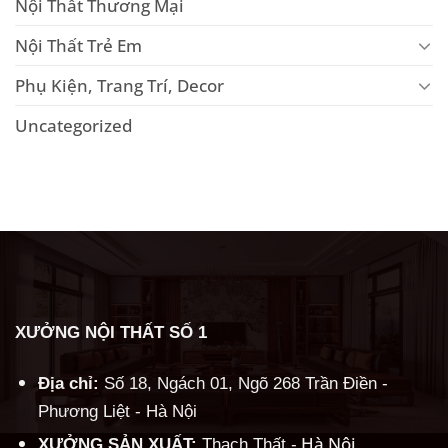
Nội Thất Thương Mại
Nội Thất Trẻ Em
Phụ Kiện, Trang Trí, Decor
Uncategorized
XƯỞNG NỘI THẤT SỐ 1
Địa chỉ:
Số 18, Ngách 01, Ngõ 268 Trần Điền -
Phương Liệt - Hà Nội
Hà Nội
XƯỞNG SẢN XUẤT:
Thạch Thất -