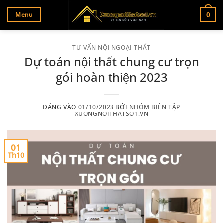
Bỏ
Menu
0
qua
nội
dung
TƯ VẤN NỘI NGOẠI THẤT
Dự toán nội thất chung cư trọn
gói hoàn thiện 2023
ĐĂNG VÀO
01/10/2023
BỞI
NHÓM BIÊN TẬP
XUONGNOITHATSO1.VN
01
Th10