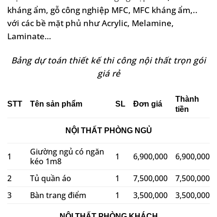
kháng ẩm, gỗ công nghiệp MFC, MFC kháng ẩm,..
với các bề mặt phủ như Acrylic, Melamine,
Laminate…
Bảng dự toán thiết kế thi công nội thất trọn gói
giá rẻ
Thành
STT
Tên sản phẩm
SL
Đơn giá
tiền
NỘI THẤT PHÒNG NGỦ
Giường ngủ có ngăn
1
1
6,900,000
6,900,000
kéo 1m8
2
Tủ quần áo
1
7,500,000
7,500,000
3
Bàn trang điểm
1
3,500,000
3,500,000
NỘI THẤT PHÒNG KHÁCH