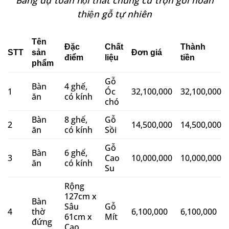
Bảng dự toán nội thất chung cư trọn gói hoàn
thiện gỗ tự nhiên
Tên
Đặc
Chất
Thành
STT
sản
Đơn giá
điểm
liệu
tiền
phẩm
Gỗ
Bàn
4 ghế,
1
Óc
32,100,000
32,100,000
ăn
có kính
chó
Bàn
8 ghế,
Gỗ
2
14,500,000
14,500,000
ăn
có kính
Sồi
Gỗ
Bàn
6 ghế,
3
Cao
10,000,000
10,000,000
ăn
có kính
Su
Rộng
127cm x
Bàn
Sâu
Gỗ
4
thờ
6,100,000
6,100,000
61cm x
Mít
đứng
Cao