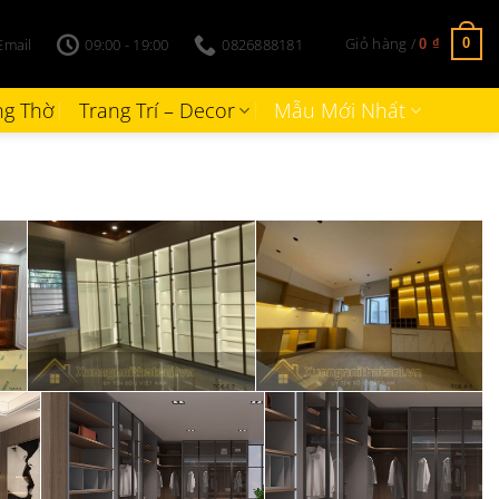
Giỏ hàng /
Email
09:00 - 19:00
0826888181
0
0
₫
g Thờ
Trang Trí – Decor
Mẫu Mới Nhất