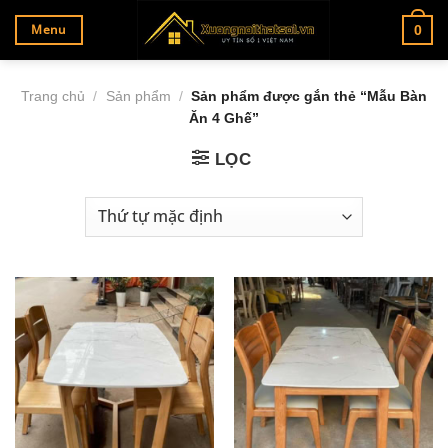
Bỏ
Menu
0
qua
nội
dung
Trang chủ
/
Sản phẩm
/
Sản phẩm được gắn thẻ “Mẫu Bàn
Ăn 4 Ghế”
LỌC