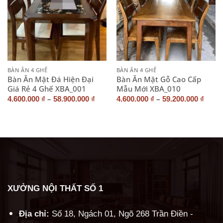
BÀN ĂN 4 GHẾ
BÀN ĂN 4 GHẾ
Bàn Ăn Mặt Đá Hiện Đại
Bàn Ăn Mặt Gỗ Cao Cấp
Giá Rẻ 4 Ghế XBA_001
Mẫu Mới XBA_010
–
–
4.600.000
₫
58.900.000
₫
4.600.000
₫
59.200.000
₫
XƯỞNG NỘI THẤT SỐ 1
Địa chỉ:
Số 18, Ngách 01, Ngõ 268 Trần Điền -