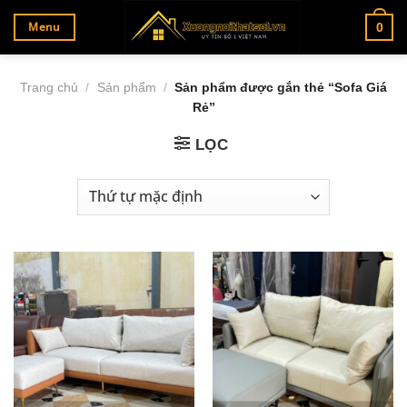
Bỏ
Menu
0
qua
nội
dung
Trang chủ
/
Sản phẩm
/
Sản phẩm được gắn thẻ “Sofa Giá
Rẻ”
LỌC