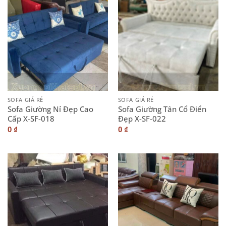
SOFA GIÁ RẺ
SOFA GIÁ RẺ
Sofa Giường Nỉ Đẹp Cao
Sofa Giường Tân Cổ Điển
Cấp X-SF-018
Đẹp X-SF-022
0
₫
0
₫