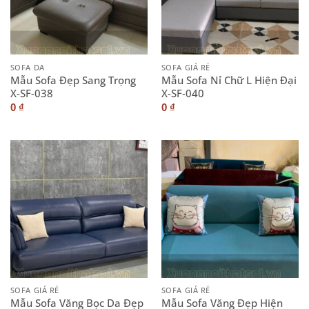
SOFA DA
SOFA GIÁ RẺ
Mẫu Sofa Đẹp Sang Trọng
Mẫu Sofa Nỉ Chữ L Hiện Đại
X-SF-038
X-SF-040
0
₫
0
₫
SOFA GIÁ RẺ
SOFA GIÁ RẺ
Mẫu Sofa Văng Bọc Da Đẹp
Mẫu Sofa Văng Đẹp Hiện