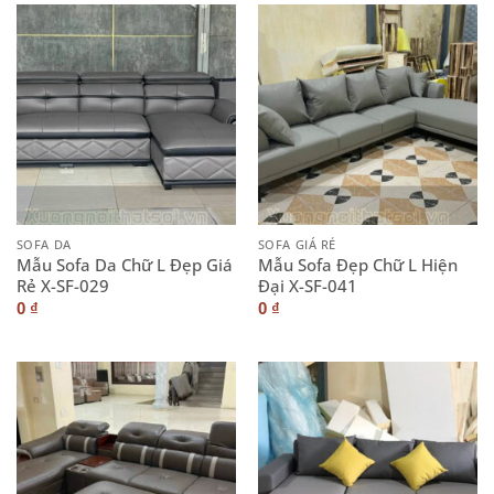
SOFA DA
SOFA GIÁ RẺ
Mẫu Sofa Da Chữ L Đẹp Giá
Mẫu Sofa Đẹp Chữ L Hiện
Rẻ X-SF-029
Đại X-SF-041
0
₫
0
₫