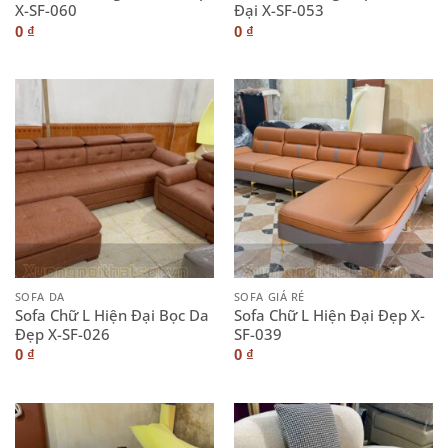
X-SF-060
Đại X-SF-053
0
₫
0
₫
SOFA DA
SOFA GIÁ RẺ
Sofa Chữ L Hiện Đại Bọc Da
Sofa Chữ L Hiện Đại Đẹp X-
Đẹp X-SF-026
SF-039
0
₫
0
₫