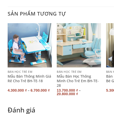
SẢN PHẨM TƯƠNG TỰ
+
+
+
BÀN HỌC TRẺ EM
BÀN HỌC TRẺ EM
BÀN 
Mẫu Bàn Thông Minh Giá
Mẫu Bàn Học Thông
Bàn 
Rẻ Cho Trẻ BH-TE-18
Minh Cho Trẻ Em BH-TE-
Bé G
28
–
–
4.300.000
₫
6.700.000
₫
13.700.000
₫
5.30
20.800.000
₫
Đánh giá