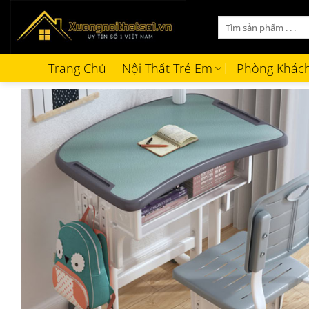
Bỏ
Tìm
qua
kiếm:
nội
dung
Trang Chủ
Nội Thất Trẻ Em
Phòng Khác