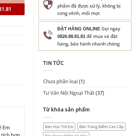
phẩm đã được xử lý, không bị
81.81
cong vênh, mối mọt
Gọi ngay
ĐẶT HÀNG ONLINE
để mua và đặt
0826.88.81.81
hàng, bảo hành nhanh chóng
TIN TỨC
Chưa phân loại
(1)
Tư Vấn Nội Ngoại Thất
(37)
Từ khóa sản phẩm
Bàn Học Trẻ Em
Bàn Trang Điểm Cao Cấp
rẻ Em
 tích hợp
Bàn Trang Điểm Có Đèn