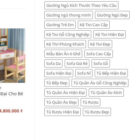
Giường Ngủ Kích Thước Theo Yêu Cầu
Giường ngủ thong minh
Giường Ngủ Đẹp
Giường Trẻ Em
Kệ Tivi Cao Cấp
Kệ Tivi Gỗ Công Nghiệp
Kệ Tivi Hiện Đại
Kệ TiVi Phòng Khách
Kệ Tivi Đẹp
Mẫu Bàn Ăn 6 Ghế
Sofa Cao Cấp
Sofa Da
Sofa Giá Rẻ
Sofa Gỗ
Sofa Hiện Đại
Sofa Nỉ
Tủ Bếp Hiện Đại
+
Tủ Bếp Đẹp
Tủ Quần Áo Gỗ Công Nghiệp
M
BÀN HỌC TRẺ EM
Tủ Quần Áo Hiện Đại
Tủ Quần Áo Kính
 Đại Cho Bé
Mẫu Bàn Học Cho Trẻ BH-
TE-5
Tủ Quần Áo Đẹp
Tủ Rượu
–
4.800.000
₫
2.900.000
₫
4.600.000
₫
Tủ Rượu Hiện Đại
Tủ Rượu Đẹp