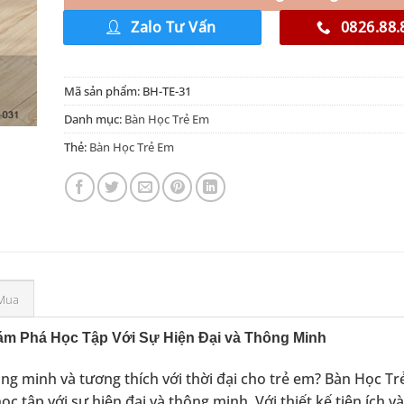
Zalo Tư Vấn
0826.88.
Mã sản phẩm:
BH-TE-31
Danh mục:
Bàn Học Trẻ Em
Thẻ:
Bàn Học Trẻ Em
Mua
ám Phá Học Tập Với Sự Hiện Đại và Thông Minh
ông minh và tương thích với thời đại cho trẻ em? Bàn Học T
 tập với sự hiện đại và thông minh. Với thiết kế tiện ích và