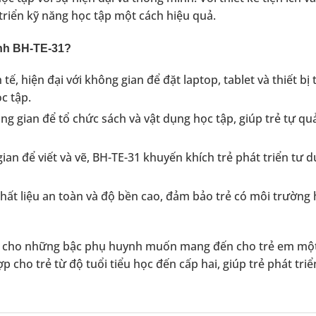
triển kỹ năng học tập một cách hiệu quả.
inh BH-TE-31?
 tế, hiện đại với không gian để đặt laptop, tablet và thiết bị
c tập.
g gian để tổ chức sách và vật dụng học tập, giúp trẻ tự quả
gian để viết và vẽ, BH-TE-31 khuyến khích trẻ phát triển tư 
ất liệu an toàn và độ bền cao, đảm bảo trẻ có môi trường 
cho những bậc phụ huynh muốn mang đến cho trẻ em mộ
 cho trẻ từ độ tuổi tiểu học đến cấp hai, giúp trẻ phát tri