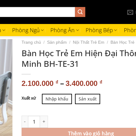
h
Phòng Ngủ
Phòng Ăn
Phòng Bếp
Phòn
Trang chủ
/
Sản phẩm
/
Nội Thất Trẻ Em
/
Bàn Học Trẻ
Bàn Học Trẻ Em Hiện Đại Thô
Minh BH-TE-31
–
2.100.000
₫
3.400.000
₫
Alternative:
Xuất xứ
Nhập khẩu
Sản xuất
Thêm vào giỏ hàng