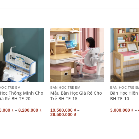
+
+
HỌC TRẺ EM
BÀN HỌC TRẺ EM
BÀN HỌC TRẺ E
Học Thông Minh Cho
Mẫu Bàn Học Giá Rẻ Cho
Bàn Học Hiện
iá Rẻ BH-TE-20
Trẻ BH-TE-16
BH-TE-10
–
–
–
0.000
₫
8.200.000
₫
19.500.000
₫
3.000.000
₫
29.500.000
₫