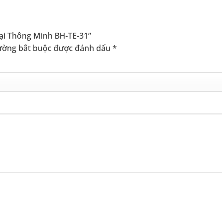
Đại Thông Minh BH-TE-31”
ường bắt buộc được đánh dấu
*