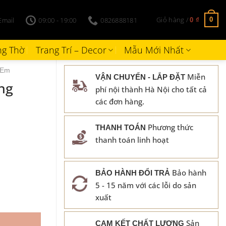
Giỏ hàng /
Email
09:00 - 19:00
0826888181
0
0
₫
g Thờ
Trang Trí – Decor
Mẫu Mới Nhất
 Em
Miễn
VẬN CHUYỂN - LẮP ĐẶT
ng
phí nội thành Hà Nội cho tất cả
các đơn hàng.
Phương thức
THANH TOÁN
thanh toán linh hoạt
Bảo hành
BẢO HÀNH ĐỔI TRẢ
5 - 15 năm với các lỗi do sản
xuất
Sản
CAM KẾT CHẤT LƯỢNG