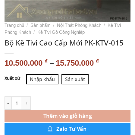
Trang chủ
/
Sản phẩm
/
Nội Thất Phòng Khách
/
Kệ Tivi
Phòng Khách
/
Kệ Tivi Gỗ Công Nghiệp
Bộ Kê Tivi Cao Cấp Mới PK-KTV-015
–
₫
₫
10.500.000
15.750.000
Alternative:
Xuất xứ
Nhập khẩu
Sản xuất
Thêm vào giỏ hàng
Zalo Tư Vấn