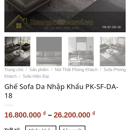
Trang chủ
/
Sản phẩm
/
Nội Thất Phòng Khách
/
Sofa Phòng
Khách
/
Sofa Hiện Đại
Ghế Sofa Da Nhập Khẩu PK-SF-DA-
18
–
₫
₫
16.800.000
26.200.000
Alternative:
Xuất xứ