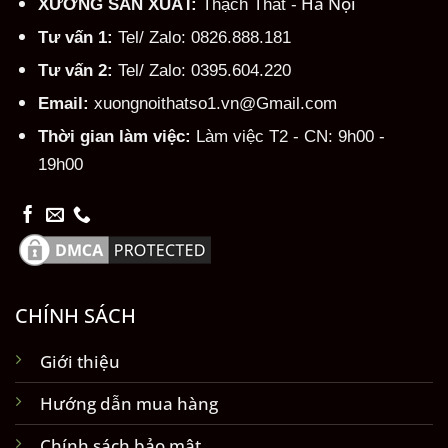
Hà Nội
XƯỞNG SẢN XUẤT:
Thạch Thất -
Tư vấn 1:
Tel/ Zalo: 0826.888.181
Tư vấn 2:
Tel/ Zalo: 0395.604.220
Email:
xuongnoithatso1.vn@Gmail.com
Thời gian làm việc:
Làm việc T2 - CN: 9h00 -
19h00
CHÍNH SÁCH
Giới thiệu
Hướng dẫn mua hàng
Chính sách bảo mật