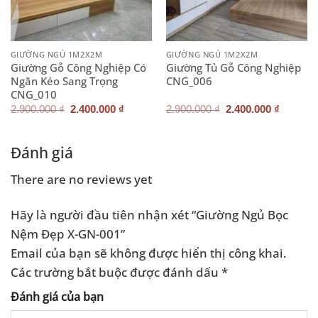
GIƯỜNG NGỦ 1M2X2M
GIƯỜNG NGỦ 1M2X2M
Giường Gỗ Công Nghiệp Có
Giường Tủ Gỗ Công Nghiệp
Ngăn Kéo Sang Trọng
CNG_006
CNG_010
Giá
Giá
Giá
Giá
2.900.000
₫
2.400.000
₫
2.900.000
₫
2.400.000
₫
gốc
hiện
gốc
hiện
là:
tại
là:
tại
2.900.000 ₫.
là:
2.900.000 ₫.
là:
.000 ₫.
2.400.000 ₫.
2.400.0
Đánh giá
There are no reviews yet
Hãy là người đầu tiên nhận xét “Giường Ngủ Bọc
Nệm Đẹp X-GN-001”
Email của bạn sẽ không được hiển thị công khai.
Các trường bắt buộc được đánh dấu
*
Đánh giá của bạn