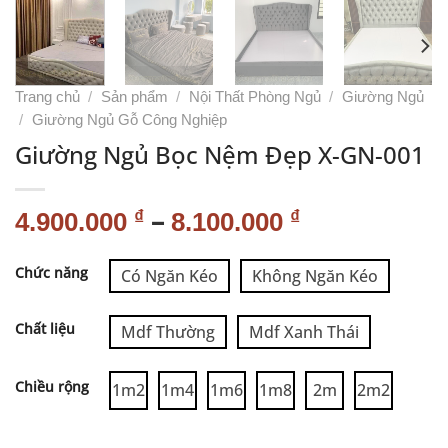
Trang chủ
/
Sản phẩm
/
Nội Thất Phòng Ngủ
/
Giường Ngủ
/
Giường Ngủ Gỗ Công Nghiệp
Giường Ngủ Bọc Nệm Đẹp X-GN-001
–
₫
₫
4.900.000
8.100.000
Alternative:
Chức năng
Có Ngăn Kéo
Không Ngăn Kéo
Chất liệu
Mdf Thường
Mdf Xanh Thái
Chiều rộng
1m2
1m4
1m6
1m8
2m
2m2