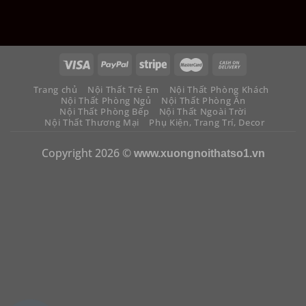
Trang chủ
Nội Thất Trẻ Em
Nội Thất Phòng Khách
Nội Thất Phòng Ngủ
Nội Thất Phòng Ăn
Nội Thất Phòng Bếp
Nội Thất Ngoài Trời
Nội Thất Thương Mại
Phụ Kiện, Trang Trí, Decor
Copyright 2026 ©
www.xuongnoithatso1.vn