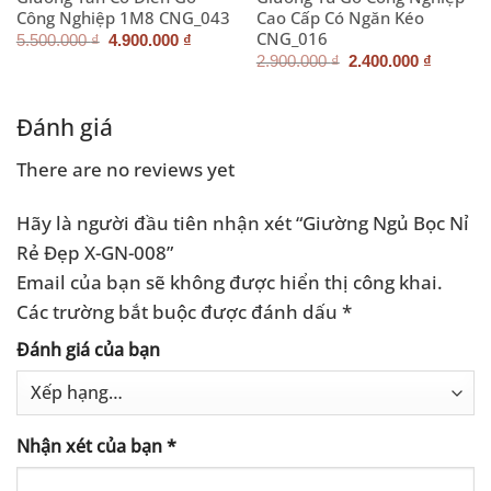
Công Nghiệp 1M8 CNG_043
Cao Cấp Có Ngăn Kéo
CNG_016
Giá
Giá
5.500.000
₫
4.900.000
₫
gốc
hiện
Giá
Giá
2.900.000
₫
2.400.000
₫
là:
tại
gốc
hiện
5.500.000 ₫.
là:
là:
tại
4.900.000 ₫.
2.900.000 ₫.
là:
2.400.0
Đánh giá
There are no reviews yet
Hãy là người đầu tiên nhận xét “Giường Ngủ Bọc Nỉ
Rẻ Đẹp X-GN-008”
Email của bạn sẽ không được hiển thị công khai.
Các trường bắt buộc được đánh dấu
*
Đánh giá của bạn
Nhận xét của bạn
*