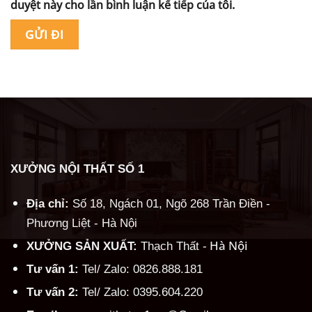
duyệt này cho lần bình luận kế tiếp của tôi.
Alternative:
XƯỞNG NỘI THẤT SỐ 1
Địa chỉ:
Số 18, Ngách 01, Ngõ 268 Trần Điền -
Phương Liệt - Hà Nội
Hà Nội
XƯỞNG SẢN XUẤT:
Thạch Thất -
Tư vấn 1:
Tel/ Zalo: 0826.888.181
Tư vấn 2:
Tel/ Zalo: 0395.604.220