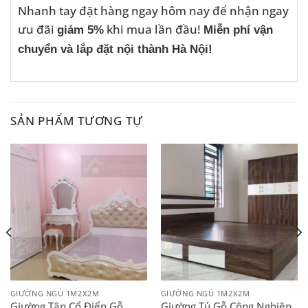
Nhanh tay đặt hàng ngay hôm nay để nhận ngay
ưu đãi
khi mua lần đầu!
giảm 5%
Miễn phí vận
chuyển và lắp đặt nội thành Hà Nội!
SẢN PHẨM TƯƠNG TỰ
GIƯỜNG NGỦ 1M2X2M
GIƯỜNG NGỦ 1M2X2M
Giường Tân Cổ Điển Gỗ
Giường Tủ Gỗ Công Nghiệp