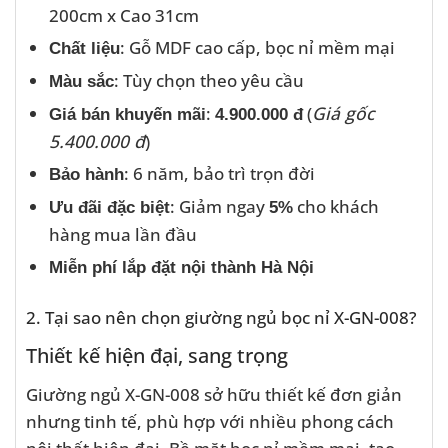
200cm x Cao 31cm
: Gỗ MDF cao cấp, bọc nỉ mềm mại
Chất liệu
: Tùy chọn theo yêu cầu
Màu sắc
:
(
Giá gốc
Giá bán khuyến mãi
4.900.000 đ
5.400.000 đ
)
: 6 năm, bảo trì trọn đời
Bảo hành
: Giảm ngay
cho khách
Ưu đãi đặc biệt
5%
hàng mua lần đầu
Miễn phí lắp đặt nội thành Hà Nội
2. Tại sao nên chọn giường ngủ bọc nỉ X-GN-008?
Thiết kế hiện đại, sang trọng
Giường ngủ X-GN-008 sở hữu thiết kế đơn giản
nhưng tinh tế, phù hợp với nhiều phong cách
nội thất hiện đại. Bề mặt bọc nỉ mềm mại, tạo