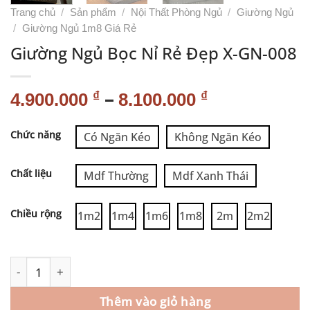
Trang chủ
/
Sản phẩm
/
Nội Thất Phòng Ngủ
/
Giường Ngủ
/
Giường Ngủ 1m8 Giá Rẻ
Giường Ngủ Bọc Nỉ Rẻ Đẹp X-GN-008
–
₫
₫
4.900.000
8.100.000
Alternative:
Chức năng
Có Ngăn Kéo
Không Ngăn Kéo
Chất liệu
Mdf Thường
Mdf Xanh Thái
Chiều rộng
1m2
1m4
1m6
1m8
2m
2m2
Thêm vào giỏ hàng