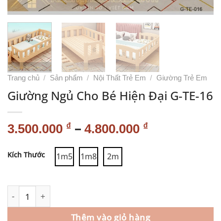
Trang chủ
/
Sản phẩm
/
Nội Thất Trẻ Em
/
Giường Trẻ Em
Giường Ngủ Cho Bé Hiện Đại G-TE-16
–
₫
₫
3.500.000
4.800.000
Alternative:
Kích Thước
1m5
1m8
2m
Thêm vào giỏ hàng