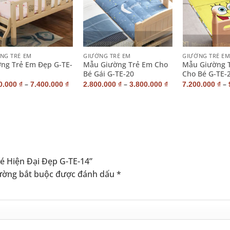
+
+
NG TRẺ EM
GIƯỜNG TRẺ EM
GIƯỜNG TRẺ E
ng Trẻ Em Đẹp G-TE-
Mẫu Giường Trẻ Em Cho
Mẫu Giường 
Bé Gái G-TE-20
Cho Bé G-TE-
–
–
–
0.000
₫
7.400.000
₫
2.800.000
₫
3.800.000
₫
7.200.000
₫
é Hiện Đại Đẹp G-TE-14”
ường bắt buộc được đánh dấu
*