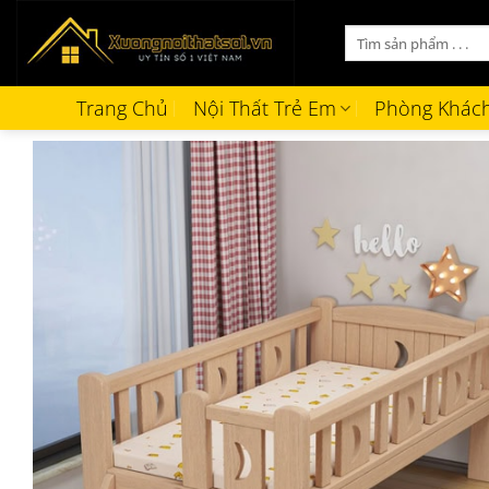
Bỏ
Tìm
qua
kiếm:
nội
dung
Trang Chủ
Nội Thất Trẻ Em
Phòng Khác