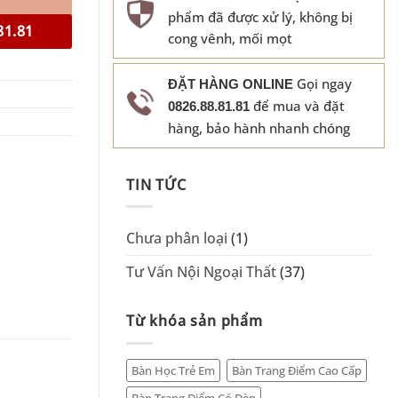
phẩm đã được xử lý, không bị
81.81
cong vênh, mối mọt
Gọi ngay
ĐẶT HÀNG ONLINE
để mua và đặt
0826.88.81.81
hàng, bảo hành nhanh chóng
TIN TỨC
Chưa phân loại
(1)
Tư Vấn Nội Ngoại Thất
(37)
Từ khóa sản phẩm
Bàn Học Trẻ Em
Bàn Trang Điểm Cao Cấp
Bàn Trang Điểm Có Đèn