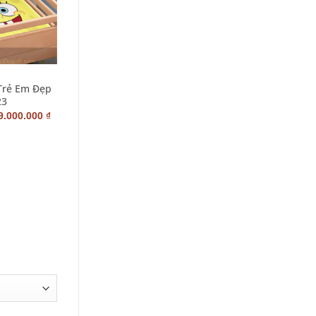
+
M
GIƯỜNG TRẺ EM
Trẻ Em Đẹp
Mẫu Giường Trẻ Em Đẹp
23
Cho Bé Trai Bé Gái G-TE-6
–
9.000.000
₫
2.800.000
₫
4.000.000
₫