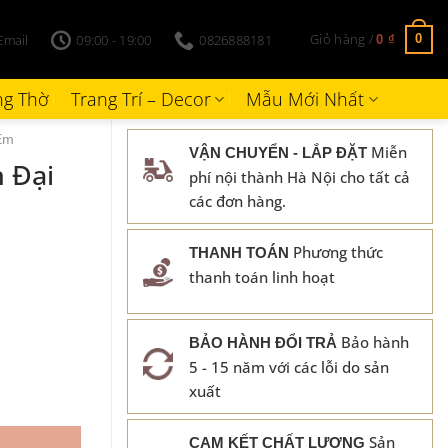
Giỏ hàng /
Email
09:00 - 19:00
0826888181
0
0
₫
g Thờ
Trang Trí – Decor
Mẫu Mới Nhất
Em
Miễn
VẬN CHUYỂN - LẮP ĐẶT
 Đại
phí nội thành Hà Nội cho tất cả
các đơn hàng.
Phương thức
THANH TOÁN
thanh toán linh hoạt
Bảo hành
BẢO HÀNH ĐỔI TRẢ
5 - 15 năm với các lỗi do sản
xuất
Sản
CAM KẾT CHẤT LƯỢNG