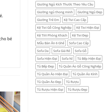
Giường Ngủ Kích Thước Theo Yêu Cầu
Giường ngủ thong minh
Giường Ngủ Đẹp
é.
Giường Trẻ Em
Kệ Tivi Cao Cấp
Kệ Tivi Gỗ Công Nghiệp
Kệ Tivi Hiện Đại
Kệ TiVi Phòng Khách
Kệ Tivi Đẹp
 cho bé
Mẫu Bàn Ăn 6 Ghế
Sofa Cao Cấp
Sofa Da
Sofa Giá Rẻ
Sofa Gỗ
Sofa Hiện Đại
Sofa Nỉ
Tủ Bếp Hiện Đại
Tủ Bếp Đẹp
Tủ Quần Áo Gỗ Công Nghiệp
Tủ Quần Áo Hiện Đại
Tủ Quần Áo Kính
Tủ Quần Áo Đẹp
Tủ Rượu
Tủ Rượu Hiện Đại
Tủ Rượu Đẹp