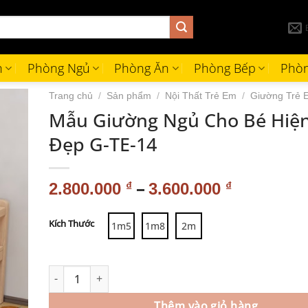
h
Phòng Ngủ
Phòng Ăn
Phòng Bếp
Phòn
Trang chủ
/
Sản phẩm
/
Nội Thất Trẻ Em
/
Giường Trẻ 
Mẫu Giường Ngủ Cho Bé Hiện
Đẹp G-TE-14
–
2.800.000
₫
3.600.000
₫
Alternative:
Kích Thước
1m5
1m8
2m
Thêm vào giỏ hàng