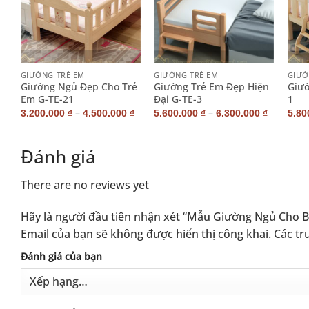
+
+
+
GIƯỜNG TRẺ EM
GIƯỜNG TRẺ EM
GIƯỜ
n
Giường Ngủ Đẹp Cho Trẻ
Giường Trẻ Em Đẹp Hiện
Giườ
Em G-TE-21
Đại G-TE-3
1
–
–
₫
3.200.000
₫
4.500.000
₫
5.600.000
₫
6.300.000
₫
5.80
Đánh giá
There are no reviews yet
Hãy là người đầu tiên nhận xét “Mẫu Giường Ngủ Cho B
Email của bạn sẽ không được hiển thị công khai.
Các tr
Alternative:
Đánh giá của bạn