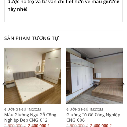
được hỗ trợ và tư vấn chi tiết hơn về mẫu giường
này nhé!
SẢN PHẨM TƯƠNG TỰ
GIƯỜNG NGỦ 1M2X2M
GIƯỜNG NGỦ 1M2X2M
Mẫu Giường Ngủ Gỗ Công
Giường Tủ Gỗ Công Nghiệp
Nghiệp Đẹp CNG_012
CNG_006
Giá
Giá
Giá
Giá
2.900.000
₫
2.400.000
₫
2.900.000
₫
2.400.000
₫