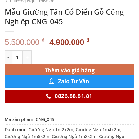
/
Giường Ngủ 1m6x2m
Mẫu Giường Tân Cổ Điển Gỗ Công
Nghiệp CNG_045
Giá
Giá
₫
₫
5.500.000
4.900.000
gốc
hiện
Mẫu Giường Tân Cổ Điển Gỗ Công Nghiệp CNG_045 số l
Alternative:
là:
tại
5.500.000 ₫.
là:
Thêm vào giỏ hàng
4.900.000 ₫.
Zalo Tư Vấn
0826.88.81.81
Mã sản phẩm:
CNG_045
Danh mục:
Giường Ngủ 1m2x2m
,
Giường Ngủ 1m4x2m
,
Giường Ngủ 1m6x2m
,
Giường Ngủ 1m8x2m
,
Giường Ngủ