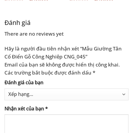
gốc
hiện
gốc
hiện
là:
tại
là:
tại
2.900.000 ₫.
là:
2.900.000 ₫.
là:
2.400.000 ₫.
2.400.0
Đánh giá
There are no reviews yet
Hãy là người đầu tiên nhận xét “Mẫu Giường Tân
Cổ Điển Gỗ Công Nghiệp CNG_045”
Email của bạn sẽ không được hiển thị công khai.
Các trường bắt buộc được đánh dấu
*
Đánh giá của bạn
Nhận xét của bạn
*