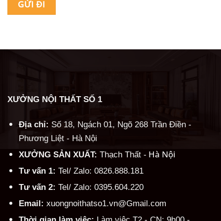
Alternative:
XƯỞNG NỘI THẤT SỐ 1
Địa chỉ:
Số 18, Ngách 01, Ngõ 268 Trần Điền -
Phương Liệt - Hà Nội
Hà Nội
XƯỞNG SẢN XUẤT:
Thạch Thất -
Tư vấn 1:
Tel/ Zalo: 0826.888.181
Tư vấn 2:
Tel/ Zalo: 0395.604.220
Email:
xuongnoithatso1.vn@Gmail.com
Thời gian làm việc:
Làm việc T2 - CN: 9h00 -