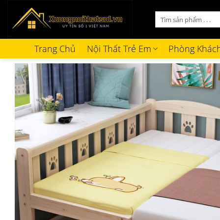
Bỏ
Tìm
qua
kiếm:
nội
dung
Trang Chủ
Nội Thất Trẻ Em
Phòng Khác