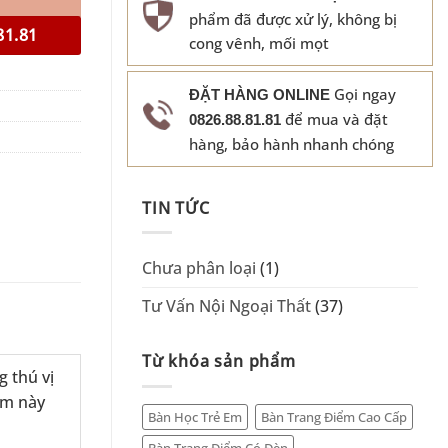
phẩm đã được xử lý, không bị
81.81
cong vênh, mối mọt
Gọi ngay
ĐẶT HÀNG ONLINE
để mua và đặt
0826.88.81.81
hàng, bảo hành nhanh chóng
TIN TỨC
Chưa phân loại
(1)
Tư Vấn Nội Ngoại Thất
(37)
Từ khóa sản phẩm
 thú vị
hẩm này
Bàn Học Trẻ Em
Bàn Trang Điểm Cao Cấp
Bàn Trang Điểm Có Đèn