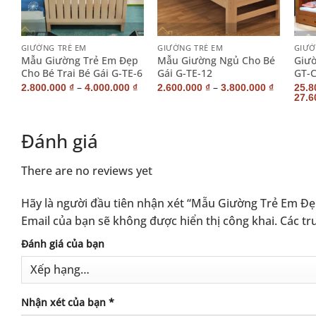
+
+
+
GIƯỜNG TRẺ EM
GIƯỜNG TRẺ EM
GIƯỜ
á
Mẫu Giường Trẻ Em Đẹp
Mẫu Giường Ngủ Cho Bé
Giườ
Cho Bé Trai Bé Gái G-TE-6
Gái G-TE-12
GT-C
–
–
2.800.000
₫
4.000.000
₫
2.600.000
₫
3.800.000
₫
25.8
27.6
Đánh giá
There are no reviews yet
Hãy là người đầu tiên nhận xét “Mẫu Giường Trẻ Em Đẹ
Email của bạn sẽ không được hiển thị công khai.
Các tr
Alternative:
Đánh giá của bạn
Nhận xét của bạn
*