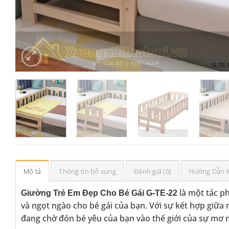
Mô tả
Thông tin bổ sung
Đánh giá (0)
Hướng Dẫn 
là một tác ph
Giường Trẻ Em Đẹp Cho Bé Gái G-TE-22
và ngọt ngào cho bé gái của bạn. Với sự kết hợp giữa m
đang chờ đón bé yêu của bạn vào thế giới của sự mơ 