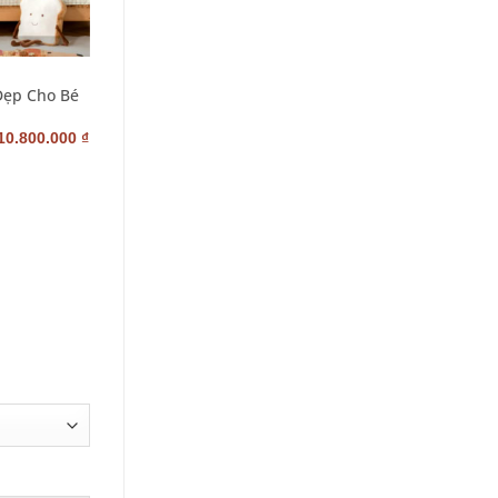
+
M
GIƯỜNG TRẺ EM
Đẹp Cho Bé
Mẫu Giường Ngủ Cho Bé
Trai Bé Gái G-TE-18
–
10.800.000
₫
3.200.000
₫
4.800.000
₫