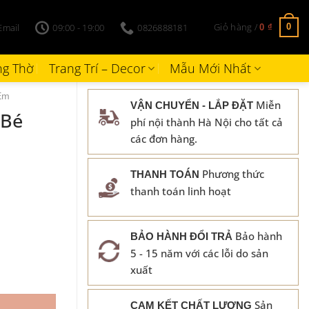
Giỏ hàng /
Email
09:00 - 19:00
0826888181
0
0
₫
g Thờ
Trang Trí – Decor
Mẫu Mới Nhất
Em
Miễn
VẬN CHUYỂN - LẮP ĐẶT
 Bé
phí nội thành Hà Nội cho tất cả
các đơn hàng.
Phương thức
THANH TOÁN
thanh toán linh hoạt
Bảo hành
BẢO HÀNH ĐỔI TRẢ
5 - 15 năm với các lỗi do sản
xuất
Sản
CAM KẾT CHẤT LƯỢNG