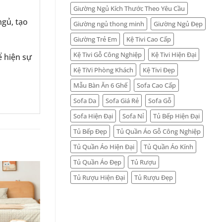
Giường Ngủ Kích Thước Theo Yêu Cầu
ngủ, tạo
Giường ngủ thong minh
Giường Ngủ Đẹp
Giường Trẻ Em
Kệ Tivi Cao Cấp
Kệ Tivi Gỗ Công Nghiệp
Kệ Tivi Hiện Đại
ể hiện sự
Kệ TiVi Phòng Khách
Kệ Tivi Đẹp
Mẫu Bàn Ăn 6 Ghế
Sofa Cao Cấp
Sofa Da
Sofa Giá Rẻ
Sofa Gỗ
Sofa Hiện Đại
Sofa Nỉ
Tủ Bếp Hiện Đại
Tủ Bếp Đẹp
Tủ Quần Áo Gỗ Công Nghiệp
Tủ Quần Áo Hiện Đại
Tủ Quần Áo Kính
Tủ Quần Áo Đẹp
Tủ Rượu
Tủ Rượu Hiện Đại
Tủ Rượu Đẹp