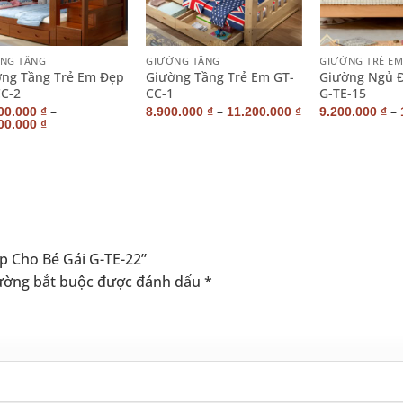
+
+
NG TẦNG
GIƯỜNG TẦNG
GIƯỜNG TRẺ E
ng Tầng Trẻ Em Đẹp
Giường Tầng Trẻ Em GT-
Giường Ngủ 
C-2
CC-1
G-TE-15
–
–
–
00.000
₫
8.900.000
₫
11.200.000
₫
9.200.000
₫
00.000
₫
p Cho Bé Gái G-TE-22”
ường bắt buộc được đánh dấu
*