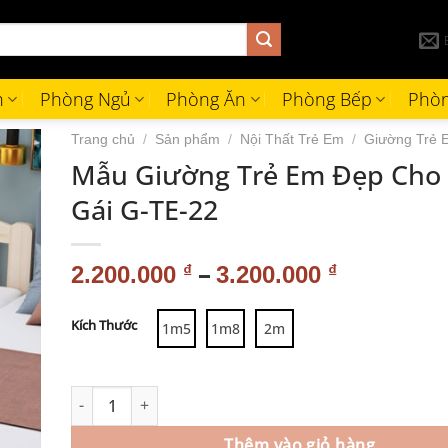
h
Phòng Ngủ
Phòng Ăn
Phòng Bếp
Phòn
Trang chủ
/
Sản phẩm
/
Nội Thất Trẻ Em
/
Giường Trẻ 
Mẫu Giường Trẻ Em Đẹp Cho
Gái G-TE-22
–
2.200.000
₫
3.200.000
₫
Alternative:
Kích Thước
1m5
1m8
2m
Thêm vào giỏ hàng