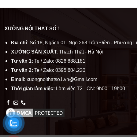
XƯỞNG NỘI THẤT SỐ 1
Địa chỉ:
Số 18, Ngách 01, Ngõ 268 Trần Điền - Phương Li
Hà Nội
XƯỞNG SẢN XUẤT:
Thạch Thất -
Tư vấn 1:
Tel/ Zalo: 0826.888.181
Tư vấn 2:
Tel/ Zalo: 0395.604.220
Email:
xuongnoithatso1.vn@Gmail.com
Thời gian làm việc:
Làm việc T2 - CN: 9h00 - 19h00