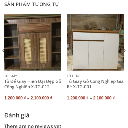
SẢN PHẨM TƯƠNG TỰ
TỦ GIÀY
TỦ GIÀY
Tủ Để Giày Hiện Đại Đẹp Gỗ
Tủ Giày Gỗ Công Nghiệp Giá
Công Nghiệp X-TG-012
Rẻ X-TG-001
–
–
1.200.000
₫
2.100.000
₫
1.200.000
₫
2.100.000
₫
Đánh giá
There are no reviews yet