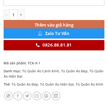
Tủ Quần Áo Cánh Kính Đẹp TCK-X-1 số lượng
Alternative:
Thêm vào giỏ hàng
Zalo Tư Vấn
0826.88.81.81
Mã sản phẩm:
TCK-X-1
Danh mục:
Tủ Quần Áo Cánh Kính
,
Tủ Quần Áo Đẹp
,
Tủ Quần
Áo Hiện Đại
Thẻ:
Tủ Quần Áo Đẹp
,
Tủ Quần Áo Hiện Đại
,
Tủ Quần Áo Kính