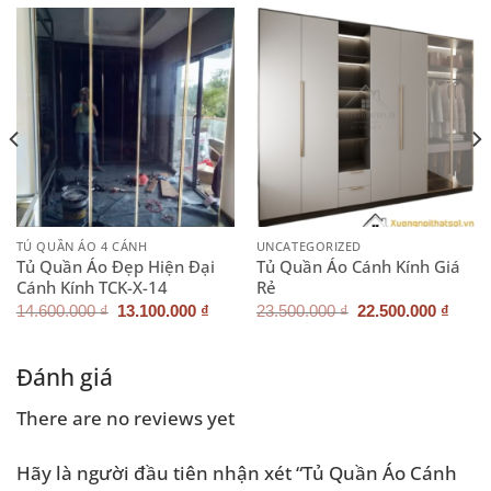
TỦ QUẦN ÁO 4 CÁNH
UNCATEGORIZED
Tủ Quần Áo Đẹp Hiện Đại
Tủ Quần Áo Cánh Kính Giá
Cánh Kính TCK-X-14
Rẻ
Giá
Giá
Giá
Giá
14.600.000
₫
13.100.000
₫
23.500.000
₫
22.500.000
₫
n
gốc
hiện
gốc
hiện
là:
tại
là:
tại
14.600.000 ₫.
là:
23.500.000 ₫.
là:
500.000 ₫.
13.100.000 ₫.
22.50
Đánh giá
There are no reviews yet
Hãy là người đầu tiên nhận xét “Tủ Quần Áo Cánh