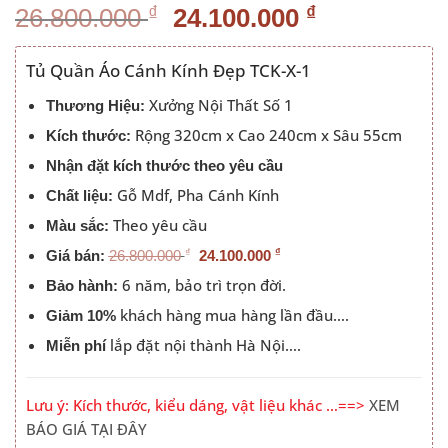
Giá
Giá
₫
₫
26.800.000
24.100.000
gốc
hiện
là:
tại
Tủ Quần Áo Cánh Kính Đẹp TCK-X-1
26.800.000 ₫.
là:
Xưởng Nội Thất Số 1
Thương Hiệu:
24.100.000
Rộng 320cm x Cao 240cm x Sâu 55cm
Kích thước:
Nhận đặt kích thước theo yêu cầu
Gỗ Mdf, Pha Cánh Kính
Chất liệu:
Theo yêu cầu
Màu sắc:
₫
₫
Giá bán:
26.800.000
24.100.000
6 năm, bảo trì trọn đời.
Bảo hành:
khách hàng mua hàng lần đầu….
Giảm 10%
lắp đặt nội thành Hà Nội….
Miễn phí
Lưu ý: Kích thước, kiểu dáng, vật liệu khác …==>
XEM
BÁO GIÁ TẠI ĐÂY