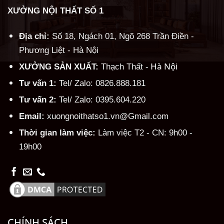
XƯỞNG NỘI THẤT SỐ 1
Địa chỉ:
Số 18, Ngách 01, Ngõ 268 Trần Điền -
Phương Liệt - Hà Nội
Hà Nội
XƯỞNG SẢN XUẤT:
Thạch Thất -
Tư vấn 1:
Tel/ Zalo: 0826.888.181
Tư vấn 2:
Tel/ Zalo: 0395.604.220
Email:
xuongnoithatso1.vn@Gmail.com
Thời gian làm việc:
Làm việc T2 - CN: 9h00 -
19h00
CHÍNH SÁCH