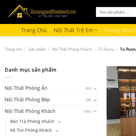
Bỏ
Tìm
qua
kiếm:
nội
dung
Trang Chủ
Nội Thất Trẻ Em
Phòng Khác
Trang chủ
/
Sản phẩm
/
Nội Thất Phòng Khách
/
Tủ Rượu
/
Tủ Rượu
Danh mục sản phẩm
Nội Thất Phòng Ăn
(42)
Nội Thất Phòng Bếp
(38)
Nội Thất Phòng Khách
(340)
Bàn Trà Phòng Khách
Kệ Tivi Phòng Khách
+