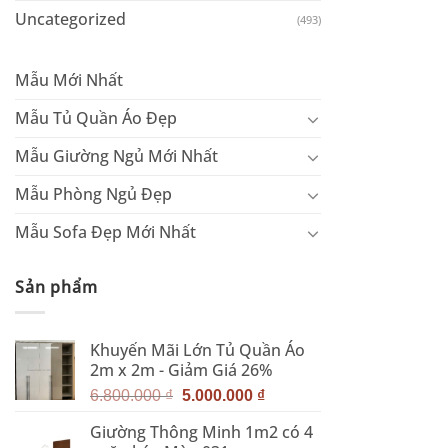
Uncategorized
(493)
Mẫu Mới Nhất
Mẫu Tủ Quần Áo Đẹp
Mẫu Giường Ngủ Mới Nhất
Mẫu Phòng Ngủ Đẹp
Mẫu Sofa Đẹp Mới Nhất
Sản phẩm
Khuyến Mãi Lớn Tủ Quần Áo
2m x 2m - Giảm Giá 26%
Giá
Giá
6.800.000
₫
5.000.000
₫
gốc
hiện
Giường Thông Minh 1m2 có 4
là:
tại