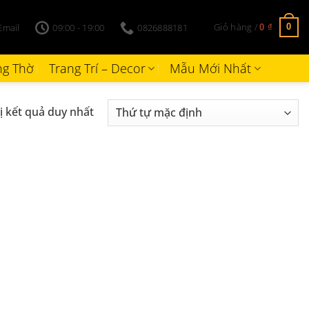
Giỏ hàng /
Email
09:00 - 19:00
0826888181
0
0
₫
g Thờ
Trang Trí – Decor
Mẫu Mới Nhất
ị kết quả duy nhất