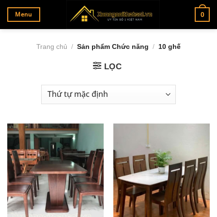
Bỏ
Menu
0
qua
nội
dung
Trang chủ
/
Sản phẩm Chức năng
/
10 ghế
LỌC