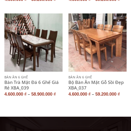
BÀN ĂN 6 GHẾ
BÀN ĂN 6 GHẾ
Bàn Trà Mặt Đá 6 Ghế Giá
Bộ Bàn Ăn Mặt Gỗ Sồi Đẹp
Rẻ XBA_039
XBA_037
–
–
4.600.000
₫
58.900.000
₫
4.600.000
₫
59.200.000
₫