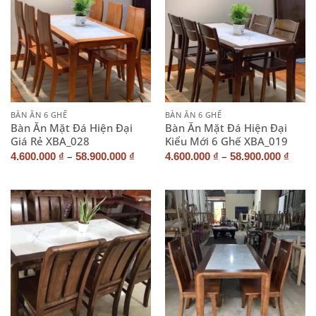
BÀN ĂN 6 GHẾ
BÀN ĂN 6 GHẾ
Bàn Ăn Mặt Đá Hiện Đại
Bàn Ăn Mặt Đá Hiện Đại
Giá Rẻ XBA_028
Kiểu Mới 6 Ghế XBA_019
–
–
4.600.000
₫
58.900.000
₫
4.600.000
₫
58.900.000
₫