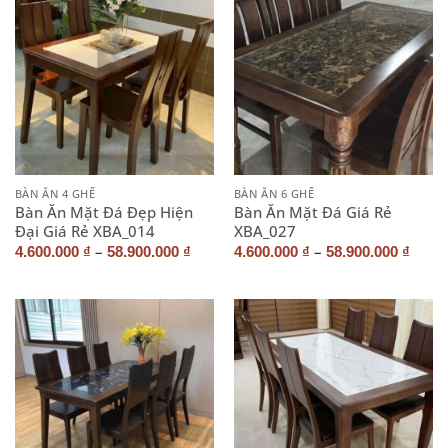
BÀN ĂN 4 GHẾ
BÀN ĂN 6 GHẾ
Bàn Ăn Mặt Đá Đẹp Hiện
Bàn Ăn Mặt Đá Giá Rẻ
Đại Giá Rẻ XBA_014
XBA_027
–
–
4.600.000
₫
58.900.000
₫
4.600.000
₫
58.900.000
₫