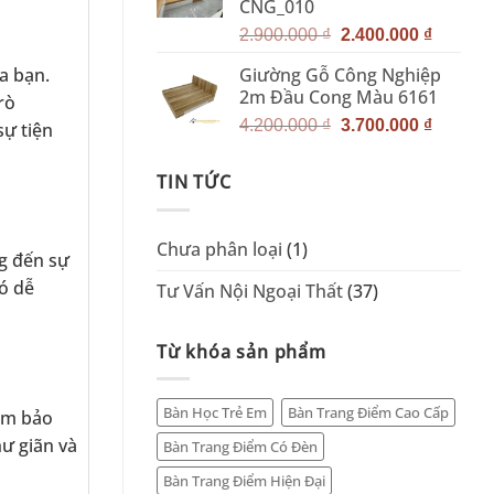
CNG_010
Giá
Giá
2.900.000
₫
2.400.000
₫
gốc
hiện
Giường Gỗ Công Nghiệp
a bạn.
là:
tại
2m Đầu Cong Màu 6161
rò
2.900.000 ₫.
là:
Giá
Giá
2.400.0
4.200.000
₫
3.700.000
₫
sự tiện
gốc
hiện
là:
tại
TIN TỨC
4.200.000 ₫.
là:
3.700.0
Chưa phân loại
(1)
g đến sự
ó dễ
Tư Vấn Nội Ngoại Thất
(37)
Từ khóa sản phẩm
Bàn Học Trẻ Em
Bàn Trang Điểm Cao Cấp
đảm bảo
hư giãn và
Bàn Trang Điểm Có Đèn
Bàn Trang Điểm Hiện Đại