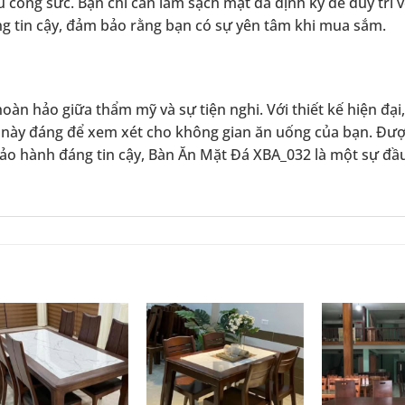
công sức. Bạn chỉ cần làm sạch mặt đá định kỳ để duy trì 
g tin cậy, đảm bảo rằng bạn có sự yên tâm khi mua sắm.
àn hảo giữa thẩm mỹ và sự tiện nghi. Với thiết kế hiện đại
ẩm này đáng để xem xét cho không gian ăn uống của bạn. Đư
 bảo hành đáng tin cậy, Bàn Ăn Mặt Đá XBA_032 là một sự đầ