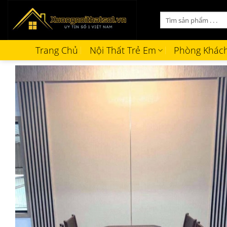
Bỏ
Tìm
qua
kiếm:
nội
dung
Trang Chủ
Nội Thất Trẻ Em
Phòng Khác