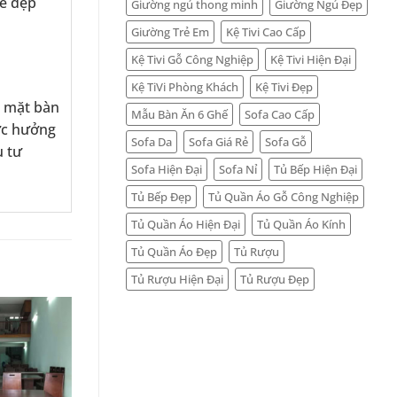
vẻ đẹp
Giường ngủ thong minh
Giường Ngủ Đẹp
Giường Trẻ Em
Kệ Tivi Cao Cấp
Kệ Tivi Gỗ Công Nghiệp
Kệ Tivi Hiện Đại
Kệ TiVi Phòng Khách
Kệ Tivi Đẹp
, mặt bàn
Mẫu Bàn Ăn 6 Ghế
Sofa Cao Cấp
ợc hưởng
Sofa Da
Sofa Giá Rẻ
Sofa Gỗ
u tư
Sofa Hiện Đại
Sofa Nỉ
Tủ Bếp Hiện Đại
Tủ Bếp Đẹp
Tủ Quần Áo Gỗ Công Nghiệp
Tủ Quần Áo Hiện Đại
Tủ Quần Áo Kính
Tủ Quần Áo Đẹp
Tủ Rượu
Tủ Rượu Hiện Đại
Tủ Rượu Đẹp