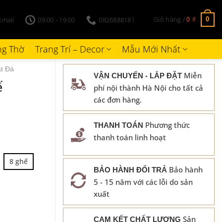
Giỏ hàng /
Email
09:00 - 19:00
0826888181
0
0
₫
g Thờ
Trang Trí – Decor
Mẫu Mới Nhất
t Đá
Miễn
VẬN CHUYỂN - LẮP ĐẶT
ế
phí nội thành Hà Nội cho tất cả
các đơn hàng.
Phương thức
THANH TOÁN
thanh toán linh hoạt
8 ghế
Bảo hành
BẢO HÀNH ĐỔI TRẢ
5 - 15 năm với các lỗi do sản
xuất
Sản
CAM KẾT CHẤT LƯỢNG