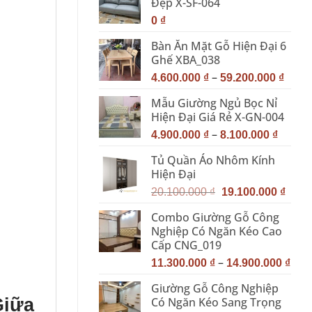
Đẹp X-SF-064
0
₫
Bàn Ăn Mặt Gỗ Hiện Đại 6
Ghế XBA_038
–
4.600.000
₫
59.200.000
₫
Mẫu Giường Ngủ Bọc Nỉ
Hiện Đại Giá Rẻ X-GN-004
–
4.900.000
₫
8.100.000
₫
Tủ Quần Áo Nhôm Kính
Hiện Đại
Giá
Giá
20.100.000
₫
19.100.000
₫
gốc
hiện
Combo Giường Gỗ Công
là:
tại
Nghiệp Có Ngăn Kéo Cao
20.100.000 ₫.
là:
Cấp CNG_019
19.10
–
11.300.000
₫
14.900.000
₫
Giường Gỗ Công Nghiệp
Giữa
Có Ngăn Kéo Sang Trọng