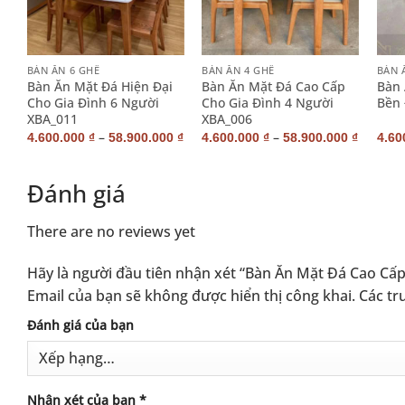
+
+
+
BÀN ĂN 6 GHẾ
BÀN ĂN 4 GHẾ
BÀN 
n
Bàn Ăn Mặt Đá Hiện Đại
Bàn Ăn Mặt Đá Cao Cấp
Bàn 
Cho Gia Đình 6 Người
Cho Gia Đình 4 Người
Bền 
XBA_011
XBA_006
–
–
0
₫
4.600.000
₫
58.900.000
₫
4.600.000
₫
58.900.000
₫
4.60
Đánh giá
There are no reviews yet
Hãy là người đầu tiên nhận xét “Bàn Ăn Mặt Đá Cao Cấ
Email của bạn sẽ không được hiển thị công khai.
Các tr
Alternative:
Đánh giá của bạn
Nhận xét của bạn
*