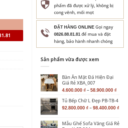
phẩm đã được xử lý, không bị
cong vênh, mối mọt
Gọi ngay
ĐẶT HÀNG ONLINE
để mua và đặt
0826.88.81.81
81.81
hàng, bảo hành nhanh chóng
Sản phẩm vừa được xem
Bàn Ăn Mặt Đá Hiện Đại
Giá Rẻ XBA_007
–
4.600.000
₫
58.900.000
₫
Tủ Bếp Chữ L Đẹp PB-TB-4
–
92.800.000
₫
98.400.000
₫
Mẫu Ghế Sofa Văng Giá Rẻ