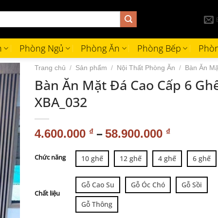
h
Phòng Ngủ
Phòng Ăn
Phòng Bếp
Phòn
Trang chủ
/
Sản phẩm
/
Nội Thất Phòng Ăn
/
Bàn Ăn Mặ
Bàn Ăn Mặt Đá Cao Cấp 6 Gh
XBA_032
–
4.600.000
₫
58.900.000
₫
Alternative:
Chức năng
10 ghế
12 ghế
4 ghế
6 ghế
Gỗ Cao Su
Gỗ Óc Chó
Gỗ Sồi
Chất liệu
Gỗ Thông