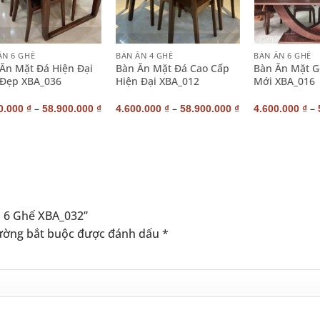
+
+
ĂN 6 GHẾ
BÀN ĂN 4 GHẾ
BÀN ĂN 6 GHẾ
Ăn Mặt Đá Hiện Đại
Bàn Ăn Mặt Đá Cao Cấp
Bàn Ăn Mặt 
Đẹp XBA_036
Hiện Đại XBA_012
Mới XBA_016
–
–
–
0.000
₫
58.900.000
₫
4.600.000
₫
58.900.000
₫
4.600.000
₫
p 6 Ghế XBA_032”
ường bắt buộc được đánh dấu
*