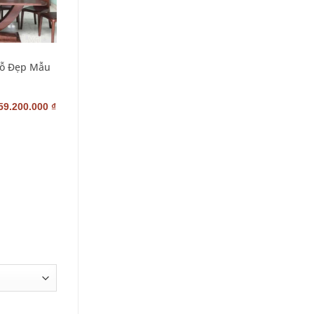
+
BÀN ĂN 6 GHẾ
Gỗ Đẹp Mẫu
Bàn Ăn Mặt Đá Hiện Đại
Lịch Sự XBA_033
–
59.200.000
₫
4.600.000
₫
58.900.000
₫