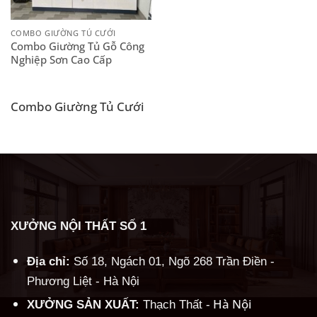
COMBO GIƯỜNG TỦ CƯỚI
Combo Giường Tủ Gỗ Công
Nghiệp Sơn Cao Cấp
Combo Giường Tủ Cưới
XƯỞNG NỘI THẤT SỐ 1
Địa chỉ:
Số 18, Ngách 01, Ngõ 268 Trần Điền -
Phương Liệt - Hà Nội
Hà Nội
XƯỞNG SẢN XUẤT:
Thạch Thất -