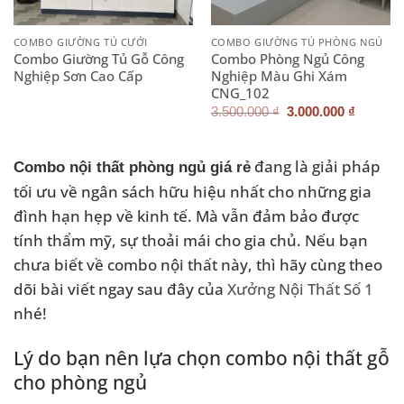
COMBO GIƯỜNG TỦ CƯỚI
COMBO GIƯỜNG TỦ PHÒNG NGỦ
Combo Giường Tủ Gỗ Công
Combo Phòng Ngủ Công
Nghiệp Sơn Cao Cấp
Nghiệp Màu Ghi Xám
CNG_102
Giá
Giá
3.500.000
₫
3.000.000
₫
gốc
hiện
là:
tại
3.500.000 ₫.
là:
3.000.0
đang là giải pháp
Combo nội thất phòng ngủ giá rẻ
tối ưu về ngân sách hữu hiệu nhất cho những gia
đình hạn hẹp về kinh tế. Mà vẫn đảm bảo được
tính thẩm mỹ, sự thoải mái cho gia chủ. Nếu bạn
chưa biết về combo nội thất này, thì hãy cùng theo
dõi bài viết ngay sau đây của
Xưởng Nội Thất Số 1
nhé!
Lý do bạn nên lựa chọn combo nội thất gỗ
cho phòng ngủ