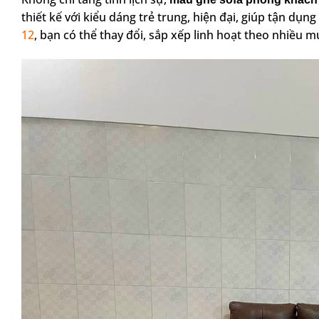
thiết kế với kiểu dáng trẻ trung, hiện đại, giúp tận dụng
12
, bạn có thể thay đổi, sắp xếp linh hoạt theo nhiều