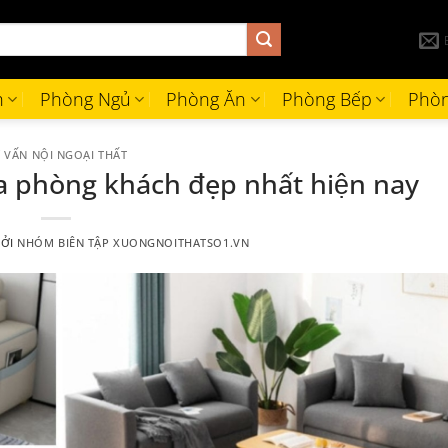
h
Phòng Ngủ
Phòng Ăn
Phòng Bếp
Phòn
 VẤN NỘI NGOẠI THẤT
a phòng khách đẹp nhất hiện nay
BỞI
NHÓM BIÊN TẬP XUONGNOITHATSO1.VN