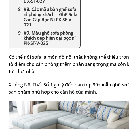
L X-SF-027
#8. Các mẫu bàn ghế sofa
nỉ phòng khách – Ghế Sofa
Cao Cấp Bọc Nỉ PK-SF-V-
021
#9. Mẫu ghế sofa phòng
khách đẹp hiện đại bọc nỉ
PK-SF-V-025
Có thể nói sofa là món đồ nội thất không thể thiếu tr
tô điểm cho căn phòng thêm phần sang trọng mà còn là n
tới chơi nhà.
Xưởng Nội Thất Số 1 gợi ý đến bạn top 99+
mẫu ghế sof
sản phảm phù hợp cho căn hộ của mình.