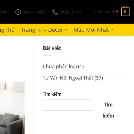
Giỏ hàng /
Email
09:00 - 19:00
0826888181
0
0
₫
g Thờ
Trang Trí – Decor
Mẫu Mới Nhất
Bài viết
Chưa phân loại
(1)
Tư Vấn Nội Ngoại Thất
(37)
Tìm kiếm
Tìm
kiếm