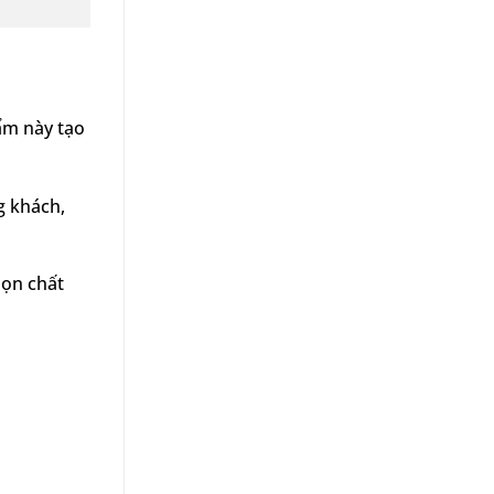
hẩm này tạo
g khách,
ọn chất