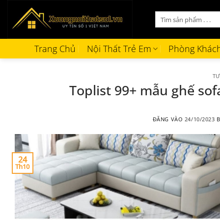
Bỏ
Tìm
qua
kiếm:
nội
dung
Trang Chủ
Nội Thất Trẻ Em
Phòng Khác
TƯ
Toplist 99+ mẫu ghế sof
ĐĂNG VÀO
24/10/2023
24
Th10