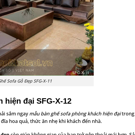
hế Sofa Gỗ Đẹp SFG-X-11
h hiện đại SFG-X-12
hải sắm ngay
mẫu bàn ghế sofa phòng khách hiện đại
trong
 đĩa hoa quả, thức ăn nhẹ khi khách đến nhà.
còn giúp không gian của bạn trở nên thoải mái hơn. Sa
 đẹp