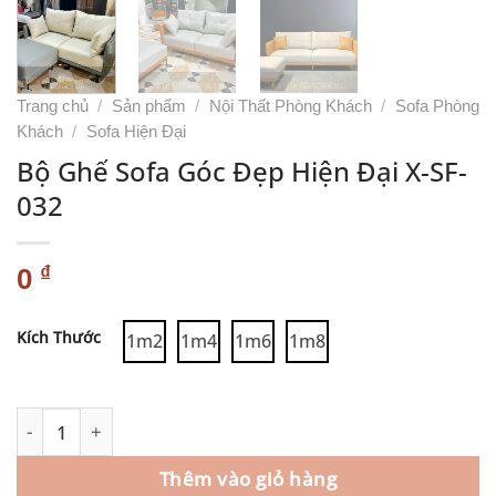
Trang chủ
/
Sản phẩm
/
Nội Thất Phòng Khách
/
Sofa Phòng
Khách
/
Sofa Hiện Đại
Bộ Ghế Sofa Góc Đẹp Hiện Đại X-SF-
032
₫
0
Alternative:
Kích Thước
1m2
1m4
1m6
1m8
Thêm vào giỏ hàng