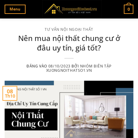
Bỏ
Menu
0
qua
nội
dung
TƯ VẤN NỘI NGOẠI THẤT
Nên mua nội thất chung cư ở
đâu uy tín, giá tốt?
ĐĂNG VÀO
08/10/2023
BỞI
NHÓM BIÊN TẬP
XUONGNOITHATSO1.VN
08
Th10