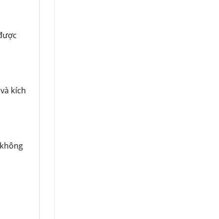
 được
và kích
 không