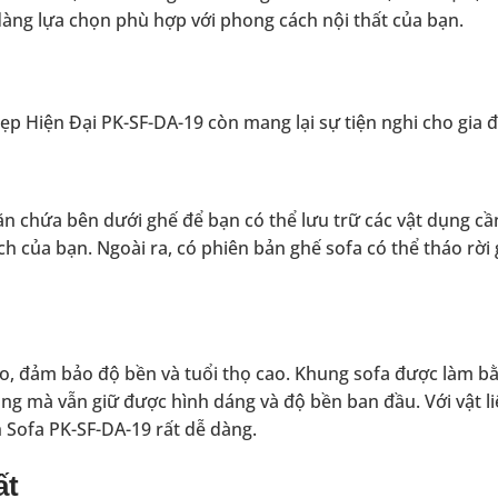
dàng lựa chọn phù hợp với phong cách nội thất của bạn.
p Hiện Đại PK-SF-DA-19 còn mang lại sự tiện nghi cho gia đ
ăn chứa bên dưới ghế để bạn có thể lưu trữ các vật dụng cần
h của bạn. Ngoài ra, có phiên bản ghế sofa có thể tháo rời 
ao, đảm bảo độ bền và tuổi thọ cao. Khung sofa được làm b
ng mà vẫn giữ được hình dáng và độ bền ban đầu. Với vật li
h Sofa PK-SF-DA-19 rất dễ dàng.
ất