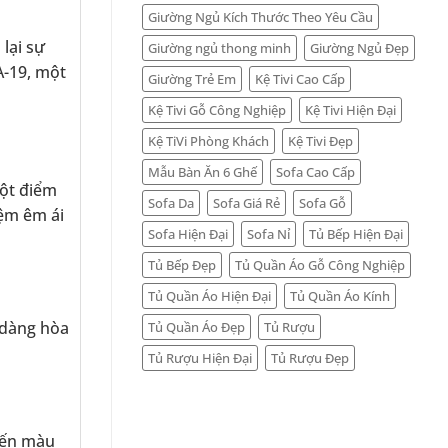
Giường Ngủ Kích Thước Theo Yêu Cầu
lại sự
Giường ngủ thong minh
Giường Ngủ Đẹp
A-19, một
Giường Trẻ Em
Kệ Tivi Cao Cấp
Kệ Tivi Gỗ Công Nghiệp
Kệ Tivi Hiện Đại
Kệ TiVi Phòng Khách
Kệ Tivi Đẹp
Mẫu Bàn Ăn 6 Ghế
Sofa Cao Cấp
một điểm
Sofa Da
Sofa Giá Rẻ
Sofa Gỗ
đệm êm ái
Sofa Hiện Đại
Sofa Nỉ
Tủ Bếp Hiện Đại
Tủ Bếp Đẹp
Tủ Quần Áo Gỗ Công Nghiệp
Tủ Quần Áo Hiện Đại
Tủ Quần Áo Kính
 dàng hòa
Tủ Quần Áo Đẹp
Tủ Rượu
Tủ Rượu Hiện Đại
Tủ Rượu Đẹp
đến màu