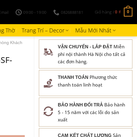
Giỏ hàng /
Email
09:00 - 19:00
0826888181
0
0
₫
g Thờ
Trang Trí – Decor
Mẫu Mới Nhất
hòng Khách
Miễn
VẬN CHUYỂN - LẮP ĐẶT
phí nội thành Hà Nội cho tất cả
SF-
các đơn hàng.
Phương thức
THANH TOÁN
thanh toán linh hoạt
Bảo hành
BẢO HÀNH ĐỔI TRẢ
5 - 15 năm với các lỗi do sản
xuất
Sản
CAM KẾT CHẤT LƯỢNG