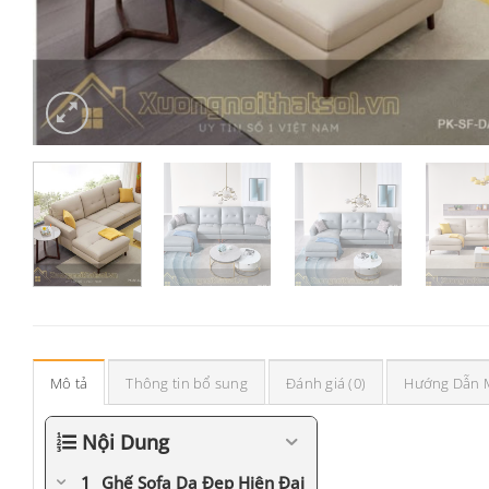
Mô tả
Thông tin bổ sung
Đánh giá (0)
Hướng Dẫn 
Nội Dung
Ghế Sofa Da Đẹp Hiện Đại