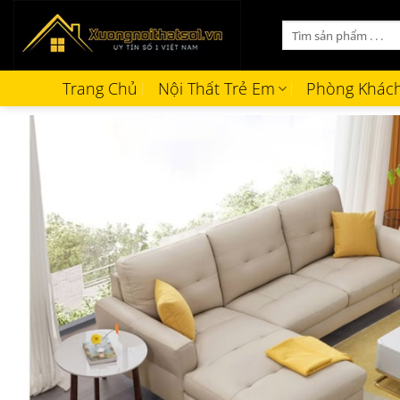
Bỏ
Tìm
qua
kiếm:
nội
dung
Trang Chủ
Nội Thất Trẻ Em
Phòng Khác