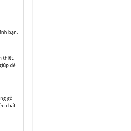
ình bạn.
 thiết.
giúp dễ
ằng gỗ
ệu chất