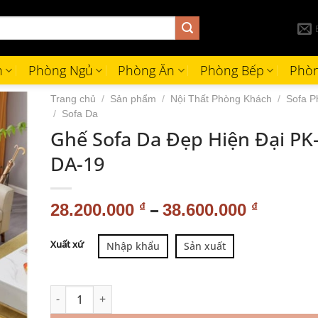
h
Phòng Ngủ
Phòng Ăn
Phòng Bếp
Phòn
Trang chủ
/
Sản phẩm
/
Nội Thất Phòng Khách
/
Sofa P
/
Sofa Da
Ghế Sofa Da Đẹp Hiện Đại PK-
DA-19
–
28.200.000
₫
38.600.000
₫
Alternative:
Xuất xứ
Nhập khẩu
Sản xuất