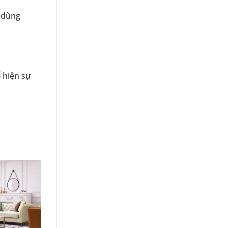
i dùng
 hiện sự