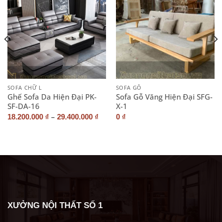
SOFA CHỮ L
SOFA GỖ
Ghế Sofa Da Hiện Đại PK-
Sofa Gỗ Văng Hiện Đại SFG-
SF-DA-16
X-1
–
18.200.000
₫
29.400.000
₫
0
₫
XƯỞNG NỘI THẤT SỐ 1