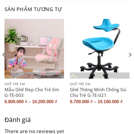
SẢN PHẨM TƯƠNG TỰ
GHẾ TRẺ EM
GHẾ TRẺ EM
Mẫu Ghế Đẹp Cho Trẻ Em
Ghế Thông Minh Chống Gù
G-TE-003
Cho Trẻ G-TE-021
–
–
6.800.000
₫
10.200.000
₫
6.700.000
₫
10.100.000
₫
Đánh giá
There are no reviews yet