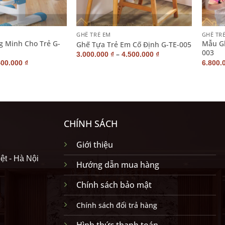
+
+
GHẾ TRẺ EM
GHẾ TR
g Minh Cho Trẻ G-
Mẫu Gh
Ghế Tựa Trẻ Em Cố Định G-TE-005
003
–
3.000.000
₫
4.500.000
₫
400.000
₫
6.800.
CHÍNH SÁCH
Giới thiệu
ệt - Hà Nội
Hướng dẫn mua hàng
Chính sách bảo mật
Chính sách đổi trả hàng
Hình thức thanh toán