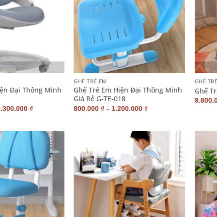
+
+
GHẾ TRẺ EM
GHẾ TR
ện Đại Thông Minh
Ghế Trẻ Em Hiện Đại Thông Minh
Ghế Tr
Giá Rẻ G-TE-018
9.800.
–
9.300.000
₫
800.000
₫
1.200.000
₫