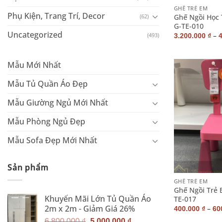
GHẾ TRẺ EM
Phụ Kiện, Trang Trí, Decor
Ghế Ngồi Học
(62)
G-TE-010
Uncategorized
–
(493)
3.200.000
₫
Mẫu Mới Nhất
Mẫu Tủ Quần Áo Đẹp
Mẫu Giường Ngủ Mới Nhất
Mẫu Phòng Ngủ Đẹp
Mẫu Sofa Đẹp Mới Nhất
+
Sản phẩm
GHẾ TRẺ EM
Ghế Ngồi Trẻ 
Khuyến Mãi Lớn Tủ Quần Áo
TE-017
2m x 2m - Giảm Giá 26%
–
400.000
₫
60
Giá
Giá
6.800.000
₫
5.000.000
₫