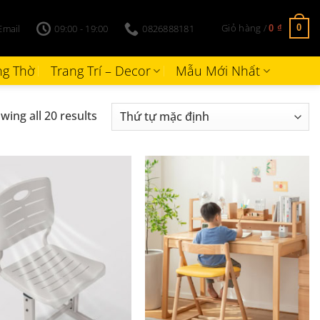
Giỏ hàng /
Email
09:00 - 19:00
0826888181
0
0
₫
g Thờ
Trang Trí – Decor
Mẫu Mới Nhất
wing all 20 results
+