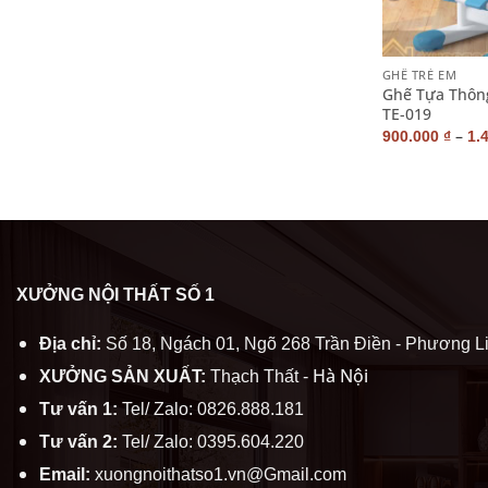
+
GHẾ TRẺ EM
Ghế Tựa Thôn
TE-019
–
900.000
₫
1.
XƯỞNG NỘI THẤT SỐ 1
Địa chỉ:
Số 18, Ngách 01, Ngõ 268 Trần Điền - Phương Li
Hà Nội
XƯỞNG SẢN XUẤT:
Thạch Thất -
Tư vấn 1:
Tel/ Zalo: 0826.888.181
Tư vấn 2:
Tel/ Zalo: 0395.604.220
Email:
xuongnoithatso1.vn@Gmail.com