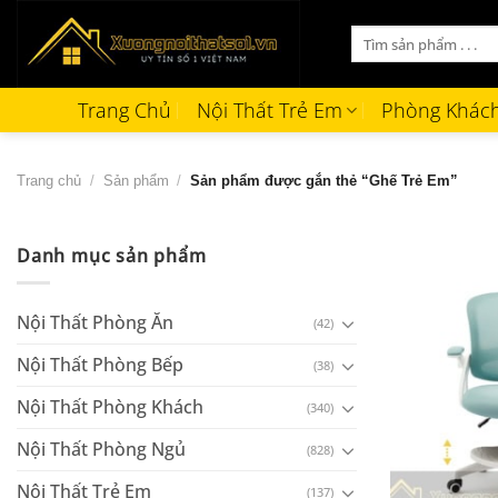
Bỏ
Tìm
qua
kiếm:
nội
dung
Trang Chủ
Nội Thất Trẻ Em
Phòng Khác
Trang chủ
/
Sản phẩm
/
Sản phẩm được gắn thẻ “Ghế Trẻ Em”
Danh mục sản phẩm
Nội Thất Phòng Ăn
(42)
Nội Thất Phòng Bếp
(38)
Nội Thất Phòng Khách
(340)
Nội Thất Phòng Ngủ
(828)
+
Nội Thất Trẻ Em
(137)