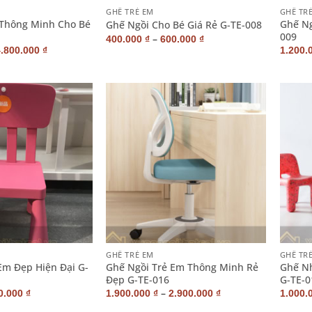
GHẾ TRẺ EM
GHẾ TR
 Thông Minh Cho Bé
Ghế Ng
Ghế Ngồi Cho Bé Giá Rẻ G-TE-008
009
–
400.000
₫
600.000
₫
4.800.000
₫
1.200.
+
+
GHẾ TRẺ EM
GHẾ TR
Em Đẹp Hiện Đại G-
Ghế Ngồi Trẻ Em Thông Minh Rẻ
Ghế N
Đẹp G-TE-016
G-TE-0
–
0.000
₫
1.900.000
₫
2.900.000
₫
1.000.