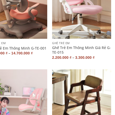
+
Ẻ EM
GHẾ TRẺ EM
Ghế Trẻ Em Thông Minh Giá Rẻ G-
ẻ Em Thông Minh G-TE-001
TE-015
–
000
₫
14.700.000
₫
–
2.200.000
₫
3.300.000
₫