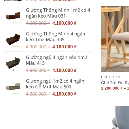
gốc
hiện
Giường Thông Minh 1m2 có 4
là:
tại
ngăn kéo Màu 031
6.800.000 ₫.
là:
Giá
Giá
5.000.000 ₫.
4.900.000
₫
4.100.000
₫
gốc
hiện
Giường Thông Minh 4 ngăn
là:
tại
kéo 1m2 Màu 335
4.900.000 ₫.
là:
Giá
Giá
4.100.000 ₫.
4.900.000
₫
4.100.000
₫
gốc
hiện
Giường ngủ 4 ngăn kéo 1m2
là:
tại
Màu 413
4.900.000 ₫.
là:
+
Giá
Giá
4.100.000 ₫.
4.900.000
₫
4.100.000
₫
gốc
hiện
GHẾ TRẺ EM
Giường ngủ 1m2 có 4 ngăn
là:
tại
Ghế Trẻ Em Đẹ
kéo Gỗ Mdf Màu 501
4.900.000 ₫.
là:
–
1.200.000
₫
Giá
Giá
4.100.000 ₫.
4.900.000
₫
4.100.000
₫
gốc
hiện
là:
tại
4.900.000 ₫.
là:
4.100.000 ₫.