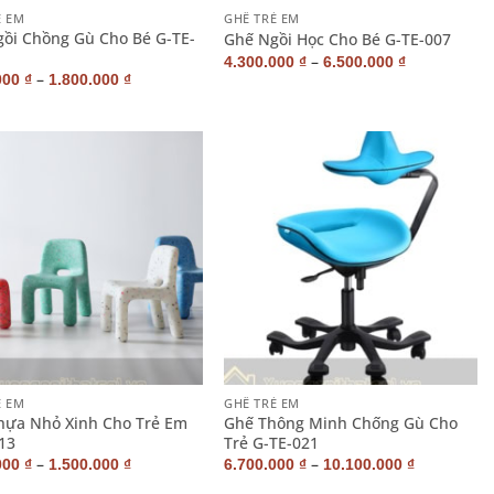
Ẻ EM
GHẾ TRẺ EM
ồi Chồng Gù Cho Bé G-TE-
Ghế Ngồi Học Cho Bé G-TE-007
–
4.300.000
₫
6.500.000
₫
–
000
₫
1.800.000
₫
+
Ẻ EM
GHẾ TRẺ EM
hựa Nhỏ Xinh Cho Trẻ Em
Ghế Thông Minh Chống Gù Cho
13
Trẻ G-TE-021
–
–
000
₫
1.500.000
₫
6.700.000
₫
10.100.000
₫