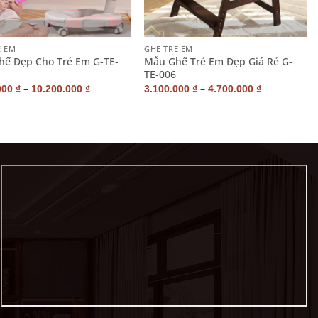
+
Ẻ EM
GHẾ TRẺ EM
ế Đẹp Cho Trẻ Em G-TE-
Mẫu Ghế Trẻ Em Đẹp Giá Rẻ G-
TE-006
–
–
000
₫
10.200.000
₫
3.100.000
₫
4.700.000
₫