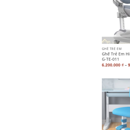
+
GHẾ TRẺ EM
Ghế Trẻ Em Hi
G-TE-011
–
6.200.000
₫