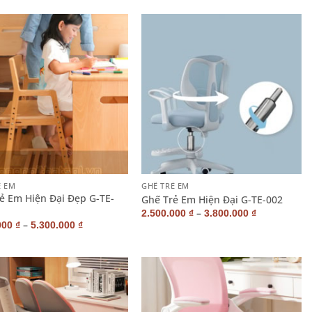
+
Ẻ EM
GHẾ TRẺ EM
ẻ Em Hiện Đại Đẹp G-TE-
Ghế Trẻ Em Hiện Đại G-TE-002
–
2.500.000
₫
3.800.000
₫
–
000
₫
5.300.000
₫