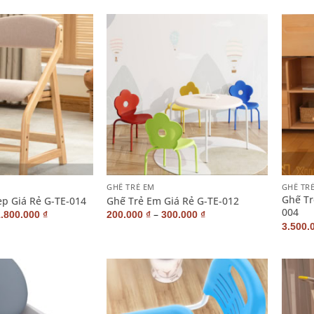
+
+
GHẾ TRẺ EM
GHẾ TR
Ghế Tr
p Giá Rẻ G-TE-014
Ghế Trẻ Em Giá Rẻ G-TE-012
004
–
1.800.000
₫
200.000
₫
300.000
₫
3.500.