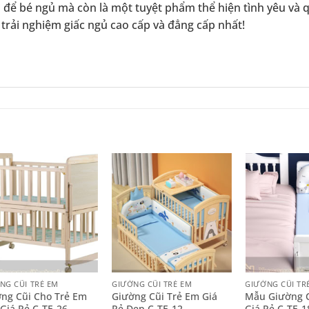
i để bé ngủ mà còn là một tuyệt phẩm thể hiện tình yêu và
 trải nghiệm giấc ngủ cao cấp và đẳng cấp nhất!
+
+
NG CŨI TRẺ EM
GIƯỜNG CŨI TRẺ EM
GIƯỜNG CŨI TR
ng Cũi Cho Trẻ Em
Giường Cũi Trẻ Em Giá
Mẫu Giường C
Giá Rẻ C-TE-26
Rẻ Đẹp C-TE-12
Giá Rẻ C-TE-1