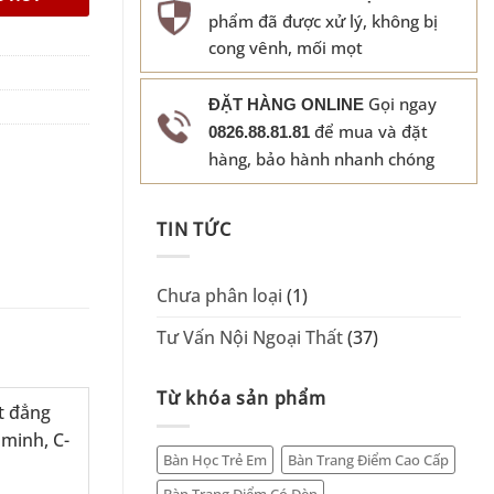
phẩm đã được xử lý, không bị
cong vênh, mối mọt
Gọi ngay
ĐẶT HÀNG ONLINE
để mua và đặt
0826.88.81.81
hàng, bảo hành nhanh chóng
TIN TỨC
Chưa phân loại
(1)
Tư Vấn Nội Ngoại Thất
(37)
Từ khóa sản phẩm
t đẳng
 minh, C-
Bàn Học Trẻ Em
Bàn Trang Điểm Cao Cấp
Bàn Trang Điểm Có Đèn