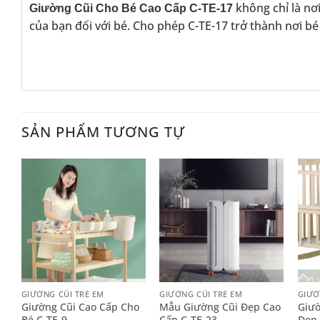
không chỉ là nơ
Giường Cũi Cho Bé Cao Cấp C-TE-17
của bạn đối với bé. Cho phép C-TE-17 trở thành nơi bé
SẢN PHẨM TƯƠNG TỰ
+
+
+
GIƯỜNG CŨI TRẺ EM
GIƯỜNG CŨI TRẺ EM
GIƯỜ
Giường Cũi Cao Cấp Cho
Mẫu Giường Cũi Đẹp Cao
Giườ
Bé C-TE-9
Cấp C-TE-23
Đẹp 