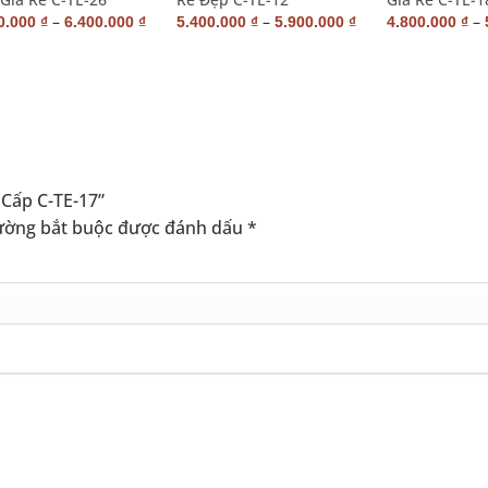
–
–
–
0.000
₫
6.400.000
₫
5.400.000
₫
5.900.000
₫
4.800.000
₫
 Cấp C-TE-17”
ường bắt buộc được đánh dấu
*