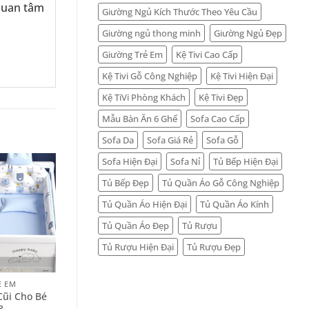
 quan tâm
Giường Ngủ Kích Thước Theo Yêu Cầu
Giường ngủ thong minh
Giường Ngủ Đẹp
Giường Trẻ Em
Kệ Tivi Cao Cấp
Kệ Tivi Gỗ Công Nghiệp
Kệ Tivi Hiện Đại
Kệ TiVi Phòng Khách
Kệ Tivi Đẹp
Mẫu Bàn Ăn 6 Ghế
Sofa Cao Cấp
Sofa Da
Sofa Giá Rẻ
Sofa Gỗ
Sofa Hiện Đại
Sofa Nỉ
Tủ Bếp Hiện Đại
Tủ Bếp Đẹp
Tủ Quần Áo Gỗ Công Nghiệp
Tủ Quần Áo Hiện Đại
Tủ Quần Áo Kính
Tủ Quần Áo Đẹp
Tủ Rượu
Tủ Rượu Hiện Đại
Tủ Rượu Đẹp
+
Ẻ EM
GIƯỜNG CŨI TRẺ EM
ũi Cho Bé
Giường Cũi Cho Bé C-TE-
8
6