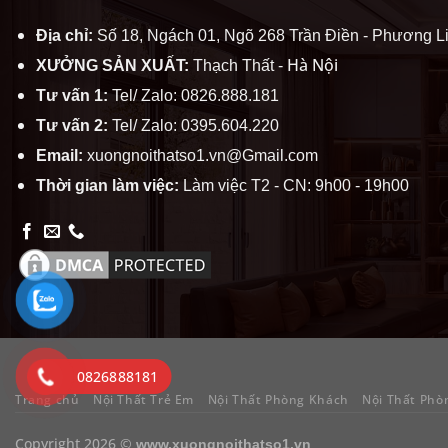
Địa chỉ:
Số 18, Ngách 01, Ngõ 268 Trần Điền - Phương Li
Hà Nội
XƯỞNG SẢN XUẤT:
Thạch Thất -
Tư vấn 1:
Tel/ Zalo: 0826.888.181
Tư vấn 2:
Tel/ Zalo: 0395.604.220
Email:
xuongnoithatso1.vn@Gmail.com
Thời gian làm việc:
Làm việc T2 - CN: 9h00 - 19h00
0826888181
Trang chủ
Nội Thất Trẻ Em
Nội Thất Phòng Khách
Nội Thất Phò
Copyright 2026 ©
www.xuongnoithatso1.vn