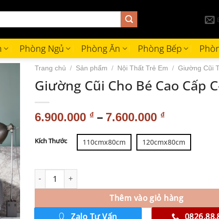
h
Phòng Ngủ
Phòng Ăn
Phòng Bếp
Phòn
Trang chủ
/
Sản phẩm
/
Nội Thất Trẻ Em
/
Giường Cũi 
Giường Cũi Cho Bé Cao Cấp C
–
6.900.000
₫
7.600.000
₫
Alternative:
Kích Thước
110cmx80cm
120cmx80cm
Thêm vào giỏ hàng
Zalo Tư Vấn
0826.88.