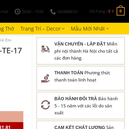
Giỏ hàng /
Email
09:00 - 19:00
0826888181
0
0
₫
g Thờ
Trang Trí – Decor
Mẫu Mới Nhất
Trẻ Em
Miễn
VẬN CHUYỂN - LẮP ĐẶT
-TE-17
phí nội thành Hà Nội cho tất cả
các đơn hàng.
Phương thức
THANH TOÁN
thanh toán linh hoạt
Bảo hành
BẢO HÀNH ĐỔI TRẢ
5 - 15 năm với các lỗi do sản
xuất
Sản
81.81
CAM KẾT CHẤT LƯỢNG