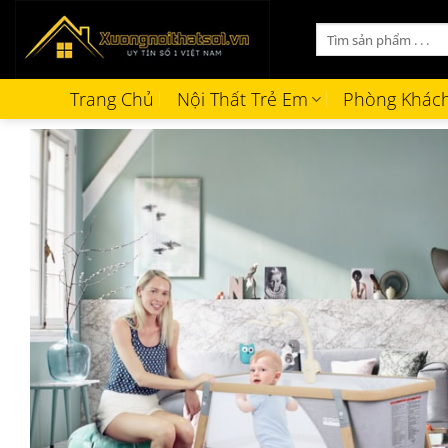
Bỏ
Tìm
qua
kiếm:
nội
dung
Trang Chủ
Nội Thất Trẻ Em
Phòng Khác