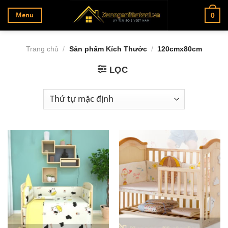
Bỏ
Menu
0
qua
nội
dung
Trang chủ
/
Sản phẩm Kích Thước
/
120cmx80cm
LỌC