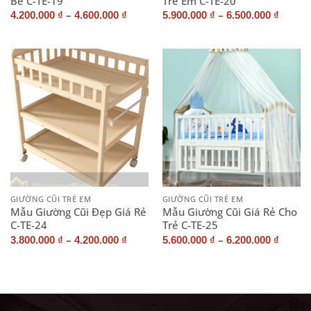
Bé C-TE-19
Trẻ Em C-TE-20
–
–
4.200.000
₫
4.600.000
₫
5.900.000
₫
6.500.000
₫
GIƯỜNG CŨI TRẺ EM
GIƯỜNG CŨI TRẺ EM
Mẫu Giường Cũi Đẹp Giá Rẻ
Mẫu Giường Cũi Giá Rẻ Cho
C-TE-24
Trẻ C-TE-25
–
–
3.800.000
₫
4.200.000
₫
5.600.000
₫
6.200.000
₫