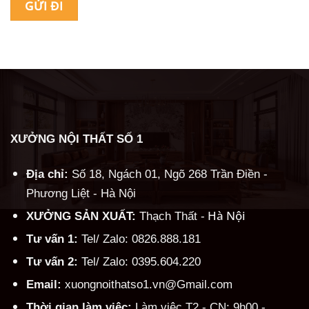
Alternative:
XƯỞNG NỘI THẤT SỐ 1
Địa chỉ:
Số 18, Ngách 01, Ngõ 268 Trần Điền -
Phương Liệt - Hà Nội
Hà Nội
XƯỞNG SẢN XUẤT:
Thạch Thất -
Tư vấn 1:
Tel/ Zalo: 0826.888.181
Tư vấn 2:
Tel/ Zalo: 0395.604.220
Email:
xuongnoithatso1.vn@Gmail.com
Thời gian làm việc:
Làm việc T2 - CN: 9h00 -