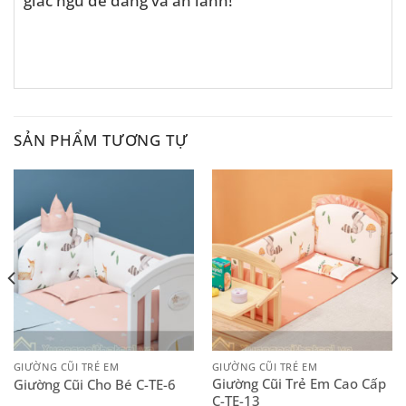
giấc ngủ dễ dàng và an lành!
SẢN PHẨM TƯƠNG TỰ
GIƯỜNG CŨI TRẺ EM
GIƯỜNG CŨI TRẺ EM
Giường Cũi Trẻ Em Cao Cấp
Giường Cũi Cho Bé C-TE-6
C-TE-13