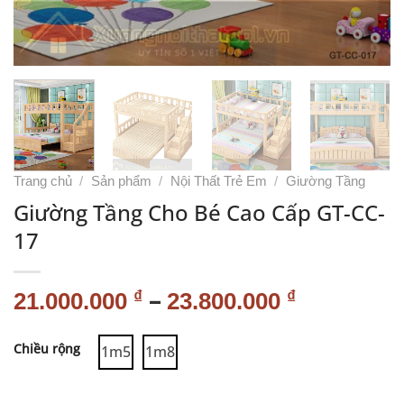
Trang chủ
/
Sản phẩm
/
Nội Thất Trẻ Em
/
Giường Tầng
Giường Tầng Cho Bé Cao Cấp GT-CC-
17
–
₫
₫
21.000.000
23.800.000
Alternative:
Chiều rộng
1m5
1m8