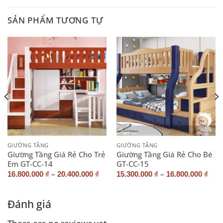
SẢN PHẨM TƯƠNG TỰ
GIƯỜNG TẦNG
GIƯỜNG TẦNG
Giường Tầng Giá Rẻ Cho Trẻ
Giường Tầng Giá Rẻ Cho Bé
Em GT-CC-14
GT-CC-15
–
–
16.800.000
₫
20.400.000
₫
15.300.000
₫
16.800.000
₫
Đánh giá
There are no reviews yet