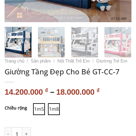
Trang chủ
/
Sản phẩm
/
Nội Thất Trẻ Em
/
Giường Trẻ Em
Giường Tầng Đẹp Cho Bé GT-CC-7
–
₫
₫
14.200.000
18.000.000
Alternative:
Chiều rộng
1m5
1m8