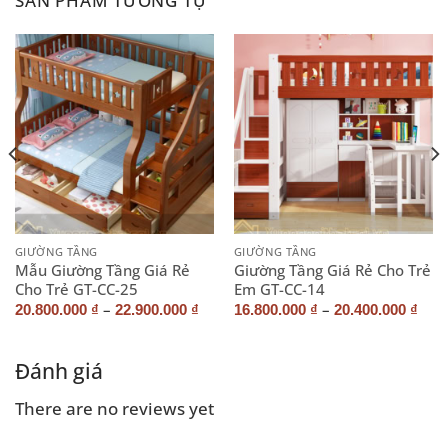
SẢN PHẨM TƯƠNG TỰ
GIƯỜNG TẦNG
GIƯỜNG TẦNG
Mẫu Giường Tầng Giá Rẻ
Giường Tầng Giá Rẻ Cho Trẻ
Cho Trẻ GT-CC-25
Em GT-CC-14
–
–
20.800.000
₫
22.900.000
₫
16.800.000
₫
20.400.000
₫
Đánh giá
There are no reviews yet