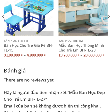
BÀN HỌC TRẺ EM
BÀN HỌC TRẺ EM
Bàn Học Cho Trẻ Giá Rẻ BH-
Mẫu Bàn Học Thông Minh
TE-15
Cho Trẻ Em BH-TE-28
–
–
3.100.000
₫
4.900.000
₫
13.700.000
₫
20.800.000
₫
Đánh giá
There are no reviews yet
Hãy là người đầu tiên nhận xét “Mẫu Bàn Học Đẹp
Cho Trẻ Em BH-TE-27”
Email của bạn sẽ không được hiển thị công khai.