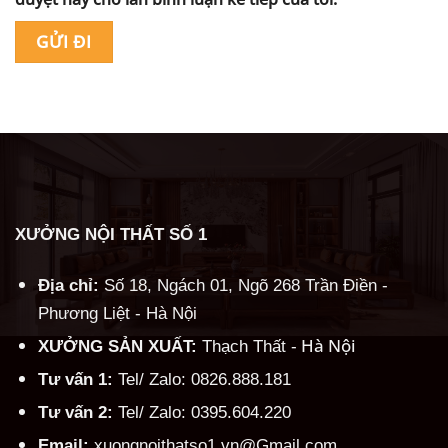
Alternative:
XƯỞNG NỘI THẤT SỐ 1
Địa chỉ:
Số 18, Ngách 01, Ngõ 268 Trần Điền -
Phương Liệt - Hà Nội
Hà Nội
XƯỞNG SẢN XUẤT:
Thạch Thất -
Tư vấn 1:
Tel/ Zalo: 0826.888.181
Tư vấn 2:
Tel/ Zalo: 0395.604.220
Email:
xuongnoithatso1.vn@Gmail.com