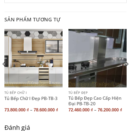
SẢN PHẨM TƯƠNG TỰ
TỦ BẾP CHỮ I
TỦ BẾP ĐẸP
Tủ Bếp Đẹp Cao Cấp Hiện
Tủ Bếp Chữ I Đẹp PB-TB-3
Đại PB-TB-20
–
–
73.800.000
₫
78.600.000
₫
72.460.000
₫
76.200.000
₫
Đánh giá