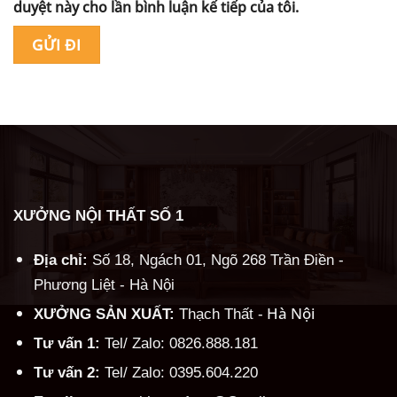
duyệt này cho lần bình luận kế tiếp của tôi.
Alternative:
XƯỞNG NỘI THẤT SỐ 1
Địa chỉ:
Số 18, Ngách 01, Ngõ 268 Trần Điền -
Phương Liệt - Hà Nội
Hà Nội
XƯỞNG SẢN XUẤT:
Thạch Thất -
Tư vấn 1:
Tel/ Zalo: 0826.888.181
Tư vấn 2:
Tel/ Zalo: 0395.604.220