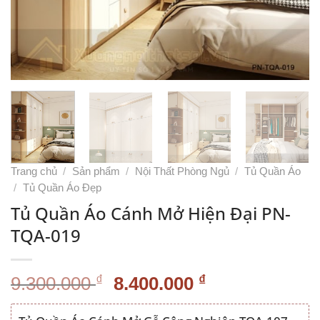
Trang chủ
/
Sản phẩm
/
Nội Thất Phòng Ngủ
/
Tủ Quần Áo
/
Tủ Quần Áo Đẹp
Tủ Quần Áo Cánh Mở Hiện Đại PN-
TQA-019
Giá
Giá
₫
₫
9.300.000
8.400.000
gốc
hiện
là:
tại