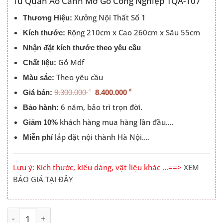
Tủ Quần Áo Cánh Mở Gỗ Công Nghiệp TQA-107
9.300.000 ₫.
là:
Xưởng Nội Thất Số 1
Thương Hiệu:
8.400.000 ₫.
Rộng 210cm x Cao 260cm x Sâu 55cm
Kích thước:
Nhận đặt kích thước theo yêu cầu
Gỗ Mdf
Chất liệu:
Theo yêu cầu
Màu sắc:
₫
₫
Giá bán:
9.300.000
8.400.000
6 năm, bảo trì trọn đời.
Bảo hành:
khách hàng mua hàng lần đầu….
Giảm 10%
lắp đặt nội thành Hà Nội….
Miễn phí
Lưu ý: Kích thước, kiểu dáng, vật liệu khác …==>
XEM
BÁO GIÁ TẠI ĐÂY
Tủ Quần Áo Cánh Mở Hiện Đại PN-TQA-019 số lượng
Alternative: