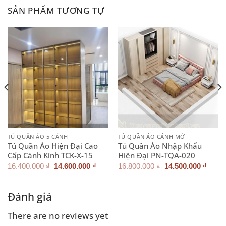
SẢN PHẨM TƯƠNG TỰ
TỦ QUẦN ÁO 5 CÁNH
TỦ QUẦN ÁO CÁNH MỞ
Tủ Quần Áo Hiện Đại Cao
Tủ Quần Áo Nhập Khẩu
Cấp Cánh Kính TCK-X-15
Hiện Đại PN-TQA-020
Giá
Giá
Giá
Giá
16.400.000
₫
14.600.000
₫
16.800.000
₫
14.500.000
₫
n
gốc
hiện
gốc
hiện
là:
tại
là:
tại
16.400.000 ₫.
là:
16.800.000 ₫.
là:
500.000 ₫.
14.600.000 ₫.
14.50
Đánh giá
There are no reviews yet