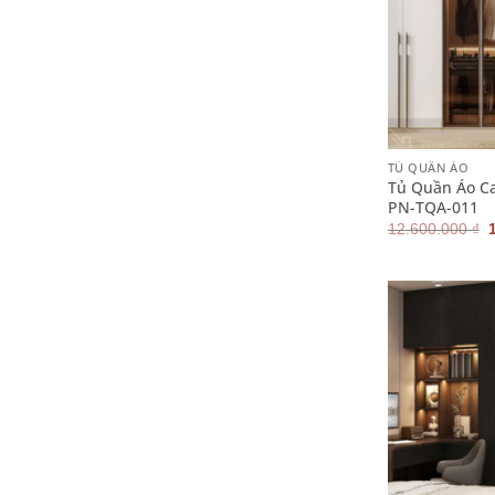
+
TỦ QUẦN ÁO
Tủ Quần Áo C
PN-TQA-011
12.600.000
₫
l