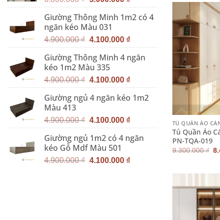
gốc
hiện
Giường Thông Minh 1m2 có 4
là:
tại
ngăn kéo Màu 031
6.800.000 ₫.
là:
Giá
Giá
5.000.000 ₫.
4.900.000
₫
4.100.000
₫
gốc
hiện
Giường Thông Minh 4 ngăn
là:
tại
kéo 1m2 Màu 335
4.900.000 ₫.
là:
Giá
Giá
4.100.000 ₫.
4.900.000
₫
4.100.000
₫
gốc
hiện
Giường ngủ 4 ngăn kéo 1m2
là:
tại
Màu 413
+
4.900.000 ₫.
là:
Giá
Giá
4.100.000 ₫.
4.900.000
₫
4.100.000
₫
TỦ QUẦN ÁO CÁ
gốc
hiện
Tủ Quần Áo C
Giường ngủ 1m2 có 4 ngăn
là:
tại
PN-TQA-019
kéo Gỗ Mdf Màu 501
4.900.000 ₫.
là:
G
9.300.000
₫
8
g
Giá
Giá
4.100.000 ₫.
4.900.000
₫
4.100.000
₫
là
gốc
hiện
9.
là:
tại
4.900.000 ₫.
là:
4.100.000 ₫.