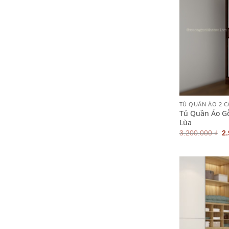
+
TỦ QUẦN ÁO 2 
Tủ Quần Áo G
Lùa
G
3.200.000
₫
2
g
là
3.