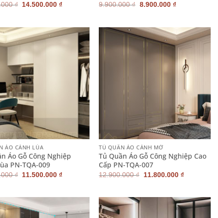
Giá
Giá
Giá
Giá
.000
₫
14.500.000
₫
9.900.000
₫
8.900.000
₫
gốc
hiện
gốc
hiện
là:
tại
là:
tại
15.500.000 ₫.
là:
9.900.000 ₫.
là:
14.500.000 ₫.
8.900.000 ₫.
+
N ÁO CÁNH LÙA
TỦ QUẦN ÁO CÁNH MỞ
n Áo Gỗ Công Nghiệp
Tủ Quần Áo Gỗ Công Nghiệp Cao
Lùa PN-TQA-009
Cấp PN-TQA-007
Giá
Giá
Giá
Giá
.000
₫
11.500.000
₫
12.900.000
₫
11.800.000
₫
gốc
hiện
gốc
hiện
là:
tại
là:
tại
12.600.000 ₫.
là:
12.900.000 ₫.
là:
11.500.000 ₫.
11.800.000