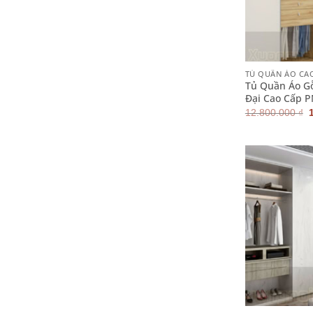
+
TỦ QUẦN ÁO CA
Tủ Quần Áo G
Đại Cao Cấp 
12.800.000
₫
l
+