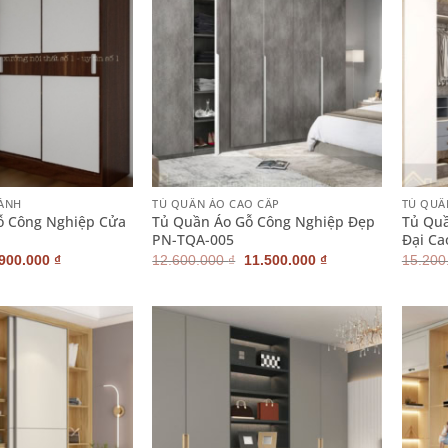
+
+
CÁNH
TỦ QUẦN ÁO CAO CẤP
TỦ QUẦ
ỗ Công Nghiệp Cửa
Tủ Quần Áo Gỗ Công Nghiệp Đẹp
Tủ Quầ
PN-TQA-005
Đại Ca
iá
Giá
Giá
Giá
.900.000
₫
12.600.000
₫
11.500.000
₫
15.200
ốc
hiện
gốc
hiện
:
tại
là:
tại
200.000 ₫.
là:
12.600.000 ₫.
là:
2.900.000 ₫.
11.500.000 ₫.