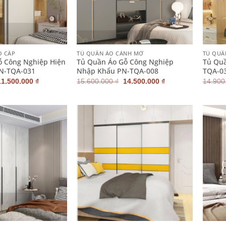
+
+
O CẤP
TỦ QUẦN ÁO CÁNH MỞ
TỦ QUẦ
ỗ Công Nghiệp Hiện
Tủ Quần Áo Gỗ Công Nghiệp
Tủ Quầ
PN-TQA-031
Nhập Khẩu PN-TQA-008
TQA-0
Giá
Giá
Giá
Giá
11.500.000
₫
15.600.000
₫
14.500.000
₫
14.900
gốc
hiện
gốc
hiện
à:
tại
là:
tại
12.800.000 ₫.
là:
15.600.000 ₫.
là:
11.500.000 ₫.
14.500.000 ₫.
+
+