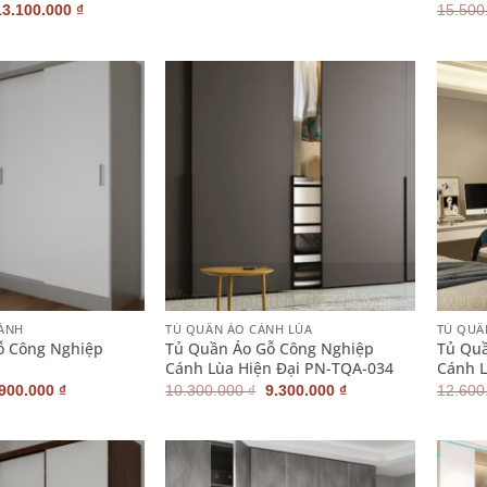
gốc
hiện
Giá
Giá
13.100.000
₫
15.500
là:
tại
gốc
hiện
11.300.000 ₫.
là:
à:
tại
10.200.000 ₫.
14.800.000 ₫.
là:
13.100.000 ₫.
+
+
CÁNH
TỦ QUẦN ÁO CÁNH LÙA
TỦ QUẦ
ỗ Công Nghiệp
Tủ Quần Áo Gỗ Công Nghiệp
Tủ Quầ
Cánh Lùa Hiện Đại PN-TQA-034
Cánh 
iá
Giá
Giá
Giá
.900.000
₫
10.300.000
₫
9.300.000
₫
12.600
ốc
hiện
gốc
hiện
:
tại
là:
tại
200.000 ₫.
là:
10.300.000 ₫.
là:
2.900.000 ₫.
9.300.000 ₫.