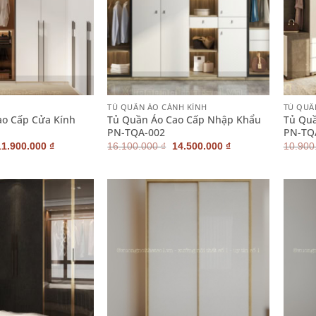
+
+
TỦ QUẦN ÁO CÁNH KÍNH
TỦ QUẦ
ao Cấp Cửa Kính
Tủ Quần Áo Cao Cấp Nhập Khẩu
Tủ Qu
PN-TQA-002
PN-TQ
Giá
Giá
Giá
Giá
11.900.000
₫
16.100.000
₫
14.500.000
₫
10.900
gốc
hiện
gốc
hiện
à:
tại
là:
tại
12.600.000 ₫.
là:
16.100.000 ₫.
là:
11.900.000 ₫.
14.500.000 ₫.