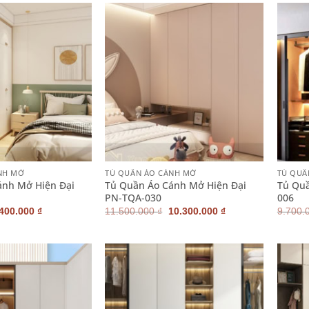
2.800.000 ₫.
2.900.000 ₫.
+
+
NH MỞ
TỦ QUẦN ÁO CÁNH MỞ
TỦ QUẦ
ánh Mở Hiện Đại
Tủ Quần Áo Cánh Mở Hiện Đại
Tủ Quầ
PN-TQA-030
006
iá
Giá
Giá
Giá
.400.000
₫
11.500.000
₫
10.300.000
₫
9.700.
ốc
hiện
gốc
hiện
:
tại
là:
tại
300.000 ₫.
là:
11.500.000 ₫.
là:
8.400.000 ₫.
10.300.000 ₫.