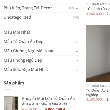
TỦ QUẦN ÁO 2 
Phụ Kiện, Trang Trí, Decor
(62)
Tủ Cánh Lùa 
G
3.200.000
₫
2
Uncategorized
g
(493)
là
3.
Mẫu Mới Nhất
Mẫu Tủ Quần Áo Đẹp
Mẫu Giường Ngủ Mới Nhất
Mẫu Phòng Ngủ Đẹp
Mẫu Sofa Đẹp Mới Nhất
+
Sản phẩm
TỦ QUẦN ÁO 2 
Tủ Quần Áo 2
Nghiệp
Khuyến Mãi Lớn Tủ Quần Áo
G
3.100.000
₫
2
g
2m x 2m - Giảm Giá 26%
là
Giá
Giá
3.
6.800.000
₫
5.000.000
₫