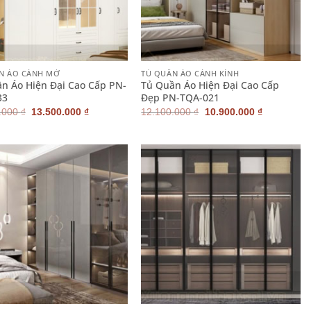
+
N ÁO CÁNH MỞ
TỦ QUẦN ÁO CÁNH KÍNH
n Áo Hiện Đại Cao Cấp PN-
Tủ Quần Áo Hiện Đại Cao Cấp
33
Đẹp PN-TQA-021
Giá
Giá
Giá
Giá
.000
₫
13.500.000
₫
12.100.000
₫
10.900.000
₫
gốc
hiện
gốc
hiện
là:
tại
là:
tại
14.900.000 ₫.
là:
12.100.000 ₫.
là:
13.500.000 ₫.
10.900.000
+