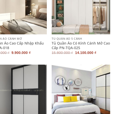
+
N ÁO CÁNH MỞ
TỦ QUẦN ÁO 5 CÁNH
ần Áo Cao Cấp Nhập Khẩu
Tủ Quần Áo Có Kính Cánh Mở Cao
A-018
Cấp PN-TQA-025
Giá
Giá
Giá
Giá
.000
₫
9.900.000
₫
15.800.000
₫
14.100.000
₫
gốc
hiện
gốc
hiện
là:
tại
là:
tại
10.900.000 ₫.
là:
15.800.000 ₫.
là:
9.900.000 ₫.
14.100.000