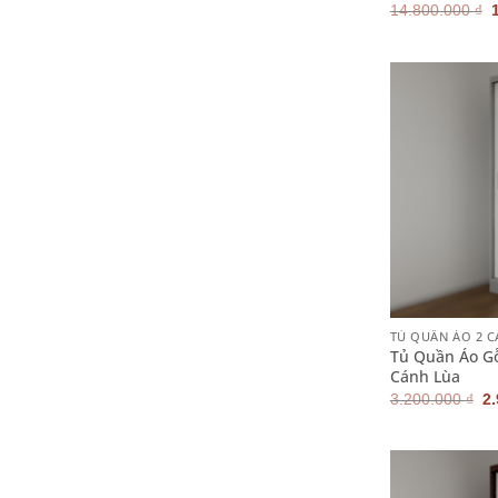
14.800.000
₫
l
+
TỦ QUẦN ÁO 2 
Tủ Quần Áo G
Cánh Lùa
G
3.200.000
₫
2
g
là
3.