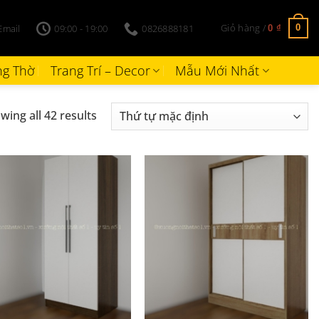
Giỏ hàng /
Email
09:00 - 19:00
0826888181
0
0
₫
g Thờ
Trang Trí – Decor
Mẫu Mới Nhất
wing all 42 results
+