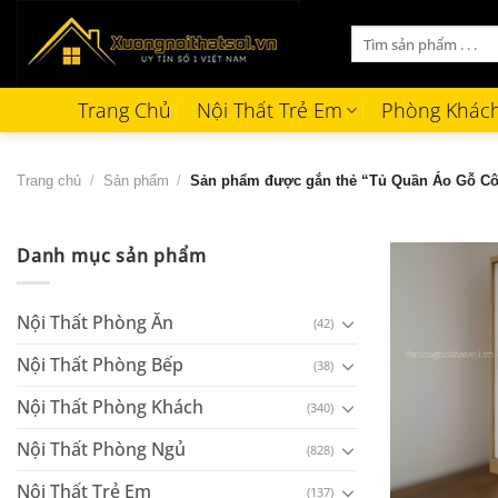
Bỏ
Tìm
qua
kiếm:
nội
dung
Trang Chủ
Nội Thất Trẻ Em
Phòng Khác
Trang chủ
/
Sản phẩm
/
Sản phẩm được gắn thẻ “Tủ Quần Áo Gỗ C
Danh mục sản phẩm
Nội Thất Phòng Ăn
(42)
Nội Thất Phòng Bếp
(38)
Nội Thất Phòng Khách
(340)
Nội Thất Phòng Ngủ
(828)
+
Nội Thất Trẻ Em
(137)