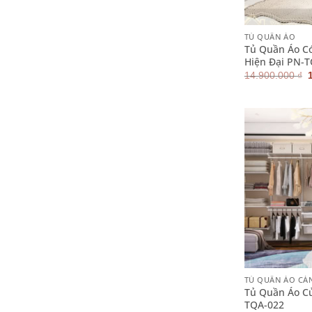
+
TỦ QUẦN ÁO
Tủ Quần Áo C
Hiện Đại PN-
14.900.000
₫
l
+
TỦ QUẦN ÁO CÁ
Tủ Quần Áo Cử
TQA-022