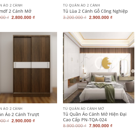
N ÁO 2 CÁNH
TỦ QUẦN ÁO 2 CÁNH
 mdf 2 Cánh Mở
Tủ Lùa 2 Cánh Gỗ Công Nghiệp
Giá
Giá
Giá
Giá
000
₫
2.800.000
₫
3.200.000
₫
2.900.000
₫
gốc
hiện
gốc
hiện
là:
tại
là:
tại
3.100.000 ₫.
là:
3.200.000 ₫.
là:
2.800.000 ₫.
2.900.000 ₫.
+
N ÁO 2 CÁNH
TỦ QUẦN ÁO CÁNH MỞ
Tủ Quần Áo Cánh Mở Hiện Đại
n Áo 2 Cánh Trượt
Cao Cấp PN-TQA-024
Giá
Giá
000
₫
2.900.000
₫
gốc
hiện
Giá
Giá
8.900.000
₫
7.900.000
₫
là:
tại
gốc
hiện
3.200.000 ₫.
là:
là:
tại
2.900.000 ₫.
8.900.000 ₫.
là: