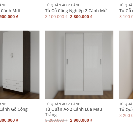
CÁNH
TỦ QUẦN ÁO 2 CÁNH
TỦ QUẦ
2 Cánh Mdf
Tủ Gỗ Công Nghiệp 2 Cánh Mở
Tủ Gỗ
iá
Giá
Giá
Giá
.900.000
₫
3.100.000
₫
2.800.000
₫
3.100.
ốc
hiện
gốc
hiện
:
tại
là:
tại
200.000 ₫.
là:
3.100.000 ₫.
là:
2.900.000 ₫.
2.800.000 ₫.
+
+
CÁNH
TỦ QUẦN ÁO 2 CÁNH
TỦ QUẦ
 Cánh Gỗ Công
Tủ Quần Áo 2 Cánh Lùa Màu
Tủ Quầ
Trắng
3.200.
iá
Giá
Giá
Giá
.800.000
₫
3.200.000
₫
2.900.000
₫
ốc
hiện
gốc
hiện
:
tại
là:
tại
100.000 ₫.
là:
3.200.000 ₫.
là: