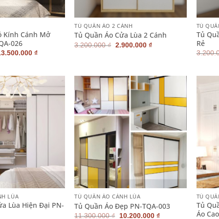
+
+
TỦ QUẦN ÁO 2 CÁNH
TỦ QUẦ
ó Kính Cánh Mở
Tủ Quầ
Tủ Quần Áo Cửa Lùa 2 Cánh
TQA-026
Rẻ
Giá
Giá
3.200.000
₫
2.900.000
₫
gốc
hiện
Giá
Giá
13.500.000
₫
3.200.
là:
tại
gốc
hiện
3.200.000 ₫.
là:
à:
tại
2.900.000 ₫.
14.900.000 ₫.
là:
13.500.000 ₫.
+
+
NH LÙA
TỦ QUẦN ÁO CÁNH LÙA
TỦ QUẦ
a Lùa Hiện Đại PN-
Tủ Quầ
Tủ Quần Áo Đẹp PN-TQA-003
Áo Ca
Giá
Giá
11.300.000
₫
10.200.000
₫