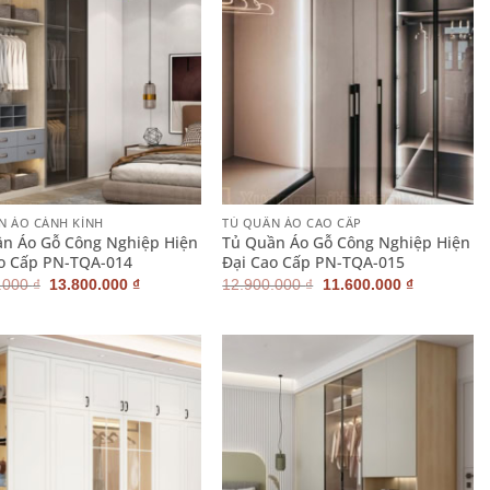
+
N ÁO CÁNH KÍNH
TỦ QUẦN ÁO CAO CẤP
n Áo Gỗ Công Nghiệp Hiện
Tủ Quần Áo Gỗ Công Nghiệp Hiện
o Cấp PN-TQA-014
Đại Cao Cấp PN-TQA-015
Giá
Giá
Giá
Giá
.000
₫
13.800.000
₫
12.900.000
₫
11.600.000
₫
gốc
hiện
gốc
hiện
là:
tại
là:
tại
15.200.000 ₫.
là:
12.900.000 ₫.
là:
13.800.000 ₫.
11.600.000