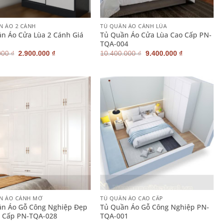
+
N ÁO 2 CÁNH
TỦ QUẦN ÁO CÁNH LÙA
n Áo Cửa Lùa 2 Cánh Giá
Tủ Quần Áo Cửa Lùa Cao Cấp PN-
TQA-004
Giá
Giá
Giá
Giá
000
₫
2.900.000
₫
10.400.000
₫
9.400.000
₫
gốc
hiện
gốc
hiện
là:
tại
là:
tại
3.200.000 ₫.
là:
10.400.000 ₫.
là:
2.900.000 ₫.
9.400.000 ₫
+
N ÁO CÁNH MỞ
TỦ QUẦN ÁO CAO CẤP
n Áo Gỗ Công Nghiệp Đẹp
Tủ Quần Áo Gỗ Công Nghiệp PN-
o Cấp PN-TQA-028
TQA-001