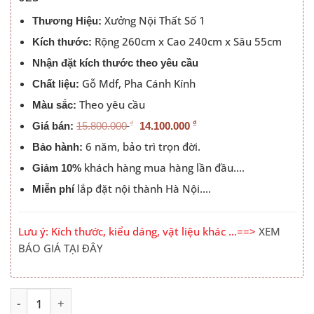
14.100.000
Xưởng Nội Thất Số 1
Thương Hiệu:
Rộng 260cm x Cao 240cm x Sâu 55cm
Kích thước:
Nhận đặt kích thước theo yêu cầu
Gỗ Mdf, Pha Cánh Kính
Chất liệu:
Theo yêu cầu
Màu sắc:
₫
₫
Giá bán:
15.800.000
14.100.000
6 năm, bảo trì trọn đời.
Bảo hành:
khách hàng mua hàng lần đầu….
Giảm 10%
lắp đặt nội thành Hà Nội….
Miễn phí
Lưu ý: Kích thước, kiểu dáng, vật liệu khác …==>
XEM
BÁO GIÁ TẠI ĐÂY
Tủ Quần Áo Có Kính Cánh Mở Cao Cấp PN-TQA-025 số lư
Alternative: