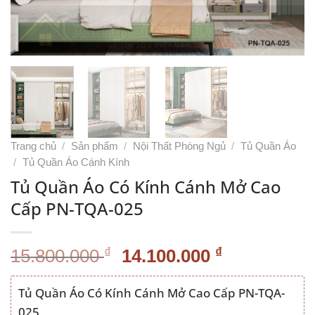
Trang chủ
/
Sản phẩm
/
Nội Thất Phòng Ngủ
/
Tủ Quần Áo
/
Tủ Quần Áo Cánh Kính
Tủ Quần Áo Có Kính Cánh Mở Cao
Cấp PN-TQA-025
Giá
Giá
₫
₫
15.800.000
14.100.000
gốc
hiện
là:
tại
Tủ Quần Áo Có Kính Cánh Mở Cao Cấp PN-TQA-
15.800.000 ₫.
là:
025