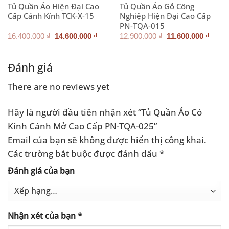
Tủ Quần Áo Hiện Đại Cao
Tủ Quần Áo Gỗ Công
Cấp Cánh Kính TCK-X-15
Nghiệp Hiện Đại Cao Cấp
PN-TQA-015
Giá
Giá
Giá
Giá
16.400.000
₫
14.600.000
₫
12.900.000
₫
11.600.000
₫
gốc
hiện
gốc
hiện
là:
tại
là:
tại
16.400.000 ₫.
là:
12.900.000 ₫.
là:
.000 ₫.
14.600.000 ₫.
11.60
Đánh giá
There are no reviews yet
Hãy là người đầu tiên nhận xét “Tủ Quần Áo Có
Kính Cánh Mở Cao Cấp PN-TQA-025”
Email của bạn sẽ không được hiển thị công khai.
Các trường bắt buộc được đánh dấu
*
Đánh giá của bạn
Nhận xét của bạn
*