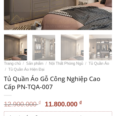
Trang chủ
/
Sản phẩm
/
Nội Thất Phòng Ngủ
/
Tủ Quần Áo
/
Tủ Quần Áo Hiện Đại
Tủ Quần Áo Gỗ Công Nghiệp Cao
Cấp PN-TQA-007
Giá
Giá
₫
₫
12.900.000
11.800.000
gốc
hiện