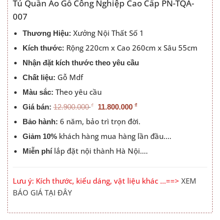
là:
tại
Tủ Quần Áo Gỗ Công Nghiệp Cao Cấp PN-TQA-
12.900.000 ₫.
là:
007
11.800.000
Xưởng Nội Thất Số 1
Thương Hiệu:
Rộng 220cm x Cao 260cm x Sâu 55cm
Kích thước:
Nhận đặt kích thước theo yêu cầu
Gỗ Mdf
Chất liệu:
Theo yêu cầu
Màu sắc:
₫
₫
Giá bán:
12.900.000
11.800.000
6 năm, bảo trì trọn đời.
Bảo hành:
khách hàng mua hàng lần đầu….
Giảm 10%
lắp đặt nội thành Hà Nội….
Miễn phí
Lưu ý: Kích thước, kiểu dáng, vật liệu khác …==>
XEM
BÁO GIÁ TẠI ĐÂY