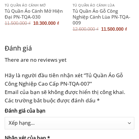
TỦ QUẦN ÁO CÁNH MỞ
TỦ QUẦN ÁO CÁNH LÙA
Tủ Quần Áo Cánh Mở Hiện
Tủ Quần Áo Gỗ Công
Đại PN-TQA-030
Nghiệp Cánh Lùa PN-TQA-
009
Giá
Giá
11.500.000
₫
10.300.000
₫
n
gốc
hiện
Giá
Giá
12.600.000
₫
11.500.000
₫
là:
tại
gốc
hiện
11.500.000 ₫.
là:
là:
tại
100.000 ₫.
10.300.000 ₫.
12.600.000 ₫.
là:
11.50
Đánh giá
There are no reviews yet
Hãy là người đầu tiên nhận xét “Tủ Quần Áo Gỗ
Công Nghiệp Cao Cấp PN-TQA-007”
Email của bạn sẽ không được hiển thị công khai.
Các trường bắt buộc được đánh dấu
*
Đánh giá của bạn
Nhận xét của bạn
*