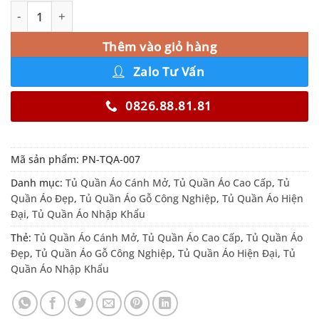
Tủ Quần Áo Gỗ Công Nghiệp Cao Cấp PN-TQA-007 số lượ
Alternative:
Thêm vào giỏ hàng
Zalo Tư Vấn
0826.88.81.81
Mã sản phẩm:
PN-TQA-007
Danh mục:
Tủ Quần Áo Cánh Mở
,
Tủ Quần Áo Cao Cấp
,
Tủ
Quần Áo Đẹp
,
Tủ Quần Áo Gỗ Công Nghiệp
,
Tủ Quần Áo Hiện
Đại
,
Tủ Quần Áo Nhập Khẩu
Thẻ:
Tủ Quần Áo Cánh Mở
,
Tủ Quần Áo Cao Cấp
,
Tủ Quần Áo
Đẹp
,
Tủ Quần Áo Gỗ Công Nghiệp
,
Tủ Quần Áo Hiện Đại
,
Tủ
Quần Áo Nhập Khẩu