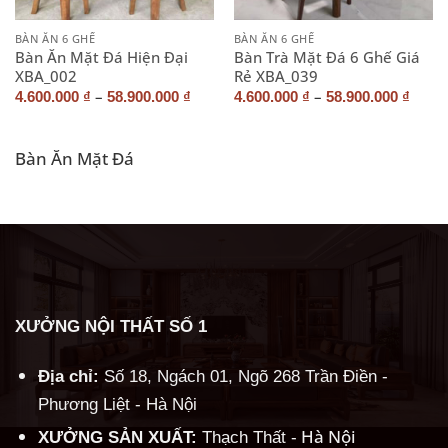
BÀN ĂN 6 GHẾ
BÀN ĂN 6 GHẾ
Bàn Ăn Mặt Đá Hiện Đại
Bàn Trà Mặt Đá 6 Ghế Giá
XBA_002
Rẻ XBA_039
–
–
4.600.000
₫
58.900.000
₫
4.600.000
₫
58.900.000
₫
Bàn Ăn Mặt Đá
XƯỞNG NỘI THẤT SỐ 1
Địa chỉ:
Số 18, Ngách 01, Ngõ 268 Trần Điền -
Phương Liệt - Hà Nội
Hà Nội
XƯỞNG SẢN XUẤT:
Thạch Thất -